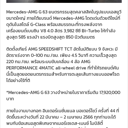
Mercedes-AMG G 63 ยนตรกรรมสุดคลาสสิคในรูปแบบเอสยูวี
ขนาดใหญ่ ภายใต้แบรนด์ Mercedes-AMG โดดเด่นด้วยดีไซน์ที่
ดุดันในสไตล์ G-Class พร้อมสมรรถนะที่ทรงพลังจาก
เครื่องยนต์เบนซิน V8 4.0 ลิตร 3,982 ซีซี Bi-Turbo ให้กำลัง
สูงสุด 585 แรงม้า แรงบิดสูงสุด 850 นิวตันเมตร
ติดตั้งเกียร์ AMG SPEEDSHIFT TCT อัตโนมัติแบบ 9 จังหวะ มี
อัตราเร่งจาก 0-100 กม./ชม. เพียง 4.5 วินาที ความเร็วสูงสุด
220 กม./ชม. พร้อมระบบขับเคลื่อน 4 ล้อ AMG
PERFORMANCE 4MATIC all-wheel drive ที่ทำให้รถยนต์คัน
นี้เป็นสุดยอดยนตรกรรมสำหรับการตะลุยเส้นทางแบบออฟโรด
ได้อย่างไร้ที่ติ
*Mercedes-AMG G 63 วางจำหน่ายในราคาเริ่มต้น 17,920,000
บาท
ภายในงานบางกอก อินเตอร์เนชั่นแนล มอเตอร์โชว์ ครั้งที่ 44 ที่
จัดขึ้นระหว่างวันที่ 22 มีนาคม – 2 เมษายน 2566 ทุกท่านจะได้
พบกับข้อเสนอสุดพิเศษจากเมอร์เซเดส-เบนซ์ โมบิลิตี้