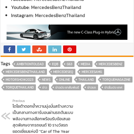
Youtube:
MercedesBenzThailand
Instagram:
MercedesBenzThailand
Tags
AMBITIONTOLEAD
EQB
G63
MEDIA
MERCEDESBENZ
MERCEDESBENZTHAILAND
MERCEDESEQ
MERCEESAMG
MOTORSHOW2023
NEWS
ONLINE
THAILAND
TORQUEMAGAZINE
TORQUETHAILAND
ข่าว
ข่าวประชาสัมพันธ์
ข่าวรถ
ข่าวในประเทศ
Previous
โตโยต้าตอกย้ำความมุ่งมั่นสร้างความ
เป็นกลางทางคาร์บอนผ่านรถต้นแบบ
พลังงานทางเลือกพร้อมรับข้อเสนอ
สุดพิเศษจากรถยนต์ 10 รางวัลรถ
ยอดเยี่ยมแห่งปี “Car of The Year