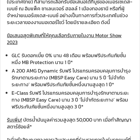
(ประเทศไทย) ที่สามารถเลือกรับข้อเสนอได้ที่บูธของเมอร์เซเดส-
เบนซ์ ณ อิมแพ็ค ชาเลนเจอร์ ฮอลล์ 1 เมืองทองธานี หรือที่ผู้
จำหน่ายเมอร์เซเดส-เบนซ์ อย่างเป็นทางการทั่วประเทศในช่วง
ระยะเวลาของงานมอเตอร์โชว์​ โดยมีรายละเอียด ดังนี้
ข้อเสนอสุดพิเศษที่ให้คุณเลือกรับภายในงาน
Motor Show
2023
GLC รับดอกเบี้ย 0% นาน 48 เดือน พร้อมฟรีประกันภัยชั้น
หนึ่ง MB Protection นาน 1 ปี*
A 200 AMG Dynamic รับฟรี โปรแกรมครอบคลุมการบำรุง
รักษาตามระยะทาง (MBSP Easy Care) นาน 5 ปี ‘ไม่จำกัด
ระยะทาง’ พร้อมฟรีประกันภัยชั้นหนึ่งนานสูงสุด 1 ปี*
E-Class รับฟรี โปรแกรมครอบคลุมการบำรุงรักษาตามระยะ
ทาง (MBSP Easy Care) นาน 3 ปี ‘ไม่จำกัดระยะทาง’ พร้อม
ฟรีประกันภัยชั้นหนึ่งนานสูงสุด 3 ปี*
รับเพิ่ม!
บัตรน้ำมันมูลค่ารวมสูงสุด 50,000 บาท เมื่อทำสัญญา
สตาร์ช้อยส์*
*เมื่อทำสัญญาทางการเงินประเภทที่ร่วมรายการในรุ่นรถยนต์ที่