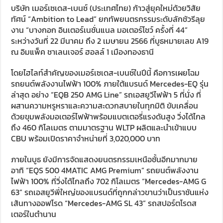
บริษัท เมอร์เซเดส-เบนซ์ (ประเทศไทย) ก้าวสู่ยุคใหม่ด้วยวิสัย
ทัศน์ “Ambition to Lead” ยกทัพยนตรกรรมระดับลักชัวรีลุย
งาน “บางกอก อินเตอร์เนชั่นแนล มอเตอร์โชว์ ครั้งที่ 44”
ระหว่างวันที่ 22 มีนาคม ถึง 2 เมษายน 2566 ที่บูธหมายเลข A19
ณ อิมแพ็ค ชาเลนเจอร์ ฮอลล์ 1 เมืองทองธานี
โดยไฮไลท์สำคัญของเมอร์เซเดส-เบนซ์ในปีนี้ คือการเผยโฉม
รถยนต์พลังงานไฟฟ้า 100% ภายใต้แบรนด์ Mercedes-EQ รุ่น
ล่าสุด อย่าง “EQB 250 AMG Line” รถเอสยูวีไฟฟ้า 5 ที่นั่ง ที่
ผสานความหรูหราและความสะดวกสบายในทุกมิติ ขับเคลื่อน
ด้วยขุมพลังมอเตอร์ไฟฟ้าพร้อมแบตเตอรี่แรงดันสูง วิ่งได้ไกล
ถึง 460 กิโลเมตร ตามมาตรฐาน WLTP ผลิตและนำเข้าแบบ
CBU พร้อมเปิดราคาจำหน่ายที่ 3,020,000 บาท
ภายในบูธ ยังมีการจัดแสดงยนตรกรรมเหนือชั้นอีกมากมาย
อาทิ “EQS 500 4MATIC AMG Premium” รถยนต์พลังงาน
ไฟฟ้า 100% ที่วิ่งได้ไกลถึง 702 กิโลเมตร “Mercedes-AMG G
63” รถเอสยูวีพี่ใหญ่ของแบรนด์ที่ถูกกล่าวขานว่าเป็นราชันแห่ง
เส้นทางออฟโรด “Mercedes-AMG SL 43” รถสปอร์ตโรดส
เตอร์ในตำนาน