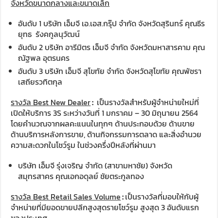
จังหวัดขนาดกลางและขนาดเล็ก
อันดับ 1 บริษัท เอ็มจี เอ.เอส.กรุ๊ป จำกัด จังหวัดสุรินทร์ คุณธีร
ยุทธ รังคกูลนุวัฒน์
อันดับ 2 บริษัท อารีมิตร เอ็มจี จำกัด จังหวัดมหาสารคาม คุณ
ณัฐพล อุตรนคร
อันดับ 3 บริษัท เอ็มจี สุโขทัย จำกัด จังหวัดสุโขทัย คุณพัชรา
เสถียรวทิตกุล
รางวัล Best New Dealer
:
เป็นรางวัลสำหรับผู้จำหน่ายใหม่ที่
เปิดให้บริการ 3S ระหว่างวันที่ 1 มกราคม – 30 มิถุนายน 2564
โดยคำนวณจากผลคะแนนในทุกๆ ด้านประกอบด้วย ด้านขาย
ด้านบริการหลังการขาย, ด้านกิจกรรมการตลาด และสิ่งอำนวย
ความสะดวกในโชว์รูม ในช่วงครึ่งปีหลังที่ผ่านมา
บริษัท เอ็มจี รุ่งเจริญ จำกัด (สาขามหาชัย) จังหวัด
สมุทรสาคร คุณเอกอดุลย์ ชัยตระกูลทอง
รางวัล Best Retail Sales Volume
:
เป็นรางวัลที่มอบให้กับผู้
จำหน่ายที่มียอดขายปลีกสูงสุดรายโชว์รูม สูงสุด 3 อันดับแรก
ของประเทศ