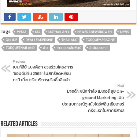
Tags
MEDIA
MG
MGTHAILAND
NEWERANEWGROWTH
NEWS
ONLINE
REALLEADERSHIP
THAILAND
TORQUEMAGAZINE
TORQUETHAILAND
ข่าว
ข่าวประชาสัมพันธ์
ข่าวในประเทศ
Previous
เบนท์ลีย์ แบงค็อก ชวนร่วมโครงการ
‘ช้อปดีมีคืน 2565’ รับสิทธิ์ลดหย่อน
ภาษี เมื่อมารับบริการหรือซื้อสินค้า
Next
มาสด้า ผนึกกำลัง เมเจอร์ ลุย On-
ground Marketing เปิด
ประสบการณ์ดูหนังไดร์ฟอิน เธียเตอร์
ครั้งแรกในภาคอีสาน!
Related Articles