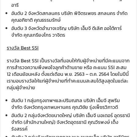
อารี
อันดับ 2 จังหวัดสกลนคร บริษัท พิจิตรเพชร สกลนคร จำกัด
คุณอภิชาติ คุณธรรมรักษ์
อันดับ 3 จังหวัดอำนาจเจริญ บริษัท เอ็มจี ดีเลิศ ออโต้คาร์
จำกัด คุณเกรียงไกร วาจิตร
รางวัล Best SSI
รางวัล Best SSI เป็นรางวัลที่มอบให้กับผู้จำหน่ายที่มีคะแนนจาก
การสำรวจความพึงพอใจลูกค้าด้านขาย หรือ คะแนน SSI สะสม
12 เดือนย้อนหลัง ตั้งแต่เดือน พ.ย. 2563 – ต.ค. 2564 โดยในปีนี้
เรามอบรางวัลให้แก่ผู้จำหน่ายที่ทำคะแนนสะสมได้สูงสุดในแต่ละ
กลุ่มผู้จำหน่าย
อันดับ 1 กลุ่มกรุงเทพฯและปริมณฑล บริษัท เอ็มจี สุพรีม
จำกัด จังหวัดกรุงเทพมหานคร คุณวิชัย รุ่งเพ็ชรวิภาวดี
อันดับ 2 กลุ่มจังหวัดขนาดใหญ่ บริษัท เอ็มจี มอเตอร์ อุดรธานี
จำกัด (สำนักงานใหญ่) จังหวัดอุดรธานี คุณวีรพงษ์ เต็ง
รังสรรค์
อันดับ 3 กลุ่มจังหวัดขนาดกลางและขนาดเล็ก บริษัท อารีมิตร