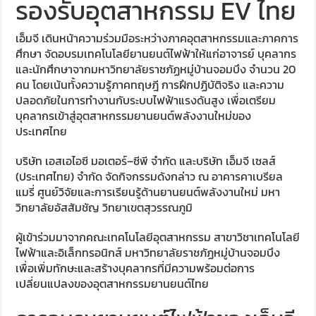
รองรับอุตสาหกรรม EV ไทย
เอ็มจี เดินหน้าความร่วมมือระหว่างภาคอุตสาหกรรมและภาคการ
ศึกษา จัดอบรมเทคโนโลยียานยนต์ไฟฟ้าให้แก่อาจารย์ บุคลากร
และนักศึกษาจากมหาวิทยาลัยราชภัฏหมู่บ้านจอมบึง จำนวน 20
คน โดยเน้นทั้งความรู้ภาคทฤษฎี การฝึกปฏิบัติจริง และความ
ปลอดภัยในการทำงานกับระบบไฟฟ้าแรงดันสูง เพื่อเตรียม
บุคลากรเข้าสู่อุตสาหกรรมยานยนต์พลังงานใหม่ของ
ประเทศไทย
บริษัท เอสเอไอซี มอเตอร์–ซีพี จำกัด และบริษัท เอ็มจี เซลส์
(ประเทศไทย) จำกัด จัดกิจกรรมดังกล่าว ณ อาคารคาเบรียล
แมรี่ ศูนย์วิจัยและการเรียนรู้ด้านยานยนต์พลังงานใหม่ มหา
วิทยาลัยอัสสัมชัญ วิทยาเขตสุวรรณภูมิ
ผู้เข้าร่วมมาจากคณะเทคโนโลยีอุตสาหกรรม สาขาวิชาเทคโนโลยี
ไฟฟ้าและอิเล็กทรอนิกส์ มหาวิทยาลัยราชภัฏหมู่บ้านจอมบึง
เพื่อเพิ่มทักษะและสร้างบุคลากรที่มีความพร้อมต่อการ
เปลี่ยนแปลงของอุตสาหกรรมยานยนต์ไทย