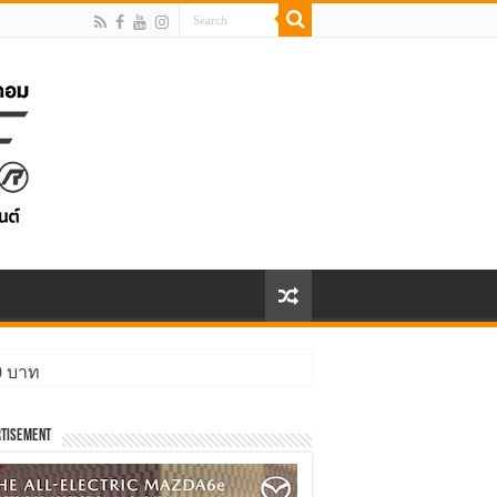
00 บาท
ิ่งกว่า
tisement