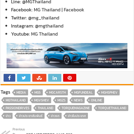
Line:
@MGThailand
Facebook:
MG Thailand | Facebook
Twitter:
@mg_thailand
Instagram:
@mgthailand
Youtube:
MG Thailand
Tags
MEDIA
MG5
MGCARSTH
MGFUNDEAL
MGHSPHEV
MGTHAILAND
MGVSHEV
MGZS
NEWS
ONLINE
PASSIONDRIVES
THAILAND
TORQUEMAGAZINE
TORQUETHAILAND
ข่าว
ข่าวประชาสัมพันธ์
ข่าวรถ
ข่าวในประเทศ
Previous