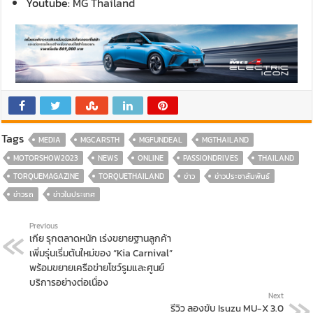
Youtube:
MG Thailand
Tags
MEDIA
MGCARSTH
MGFUNDEAL
MGTHAILAND
MOTORSHOW2023
NEWS
ONLINE
PASSIONDRIVES
THAILAND
TORQUEMAGAZINE
TORQUETHAILAND
ข่าว
ข่าวประชาสัมพันธ์
ข่าวรถ
ข่าวในประเทศ
Previous
เกีย รุกตลาดหนัก เร่งขยายฐานลูกค้า
เพิ่มรุ่นเริ่มต้นใหม่ของ “Kia Carnival”
พร้อมขยายเครือข่ายโชว์รูมและศูนย์
บริการอย่างต่อเนื่อง
Next
รีวิว ลองขับ Isuzu MU-X 3.0