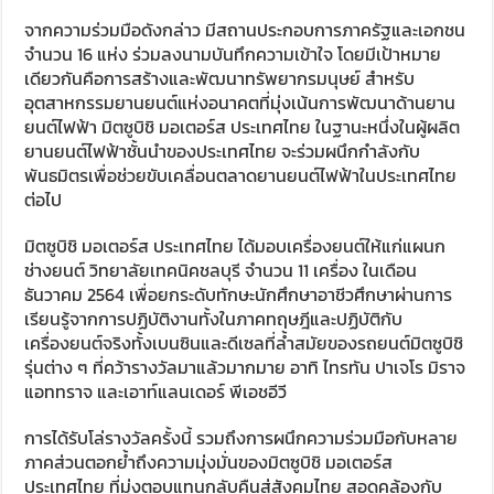
จากความร่วมมือดังกล่าว มีสถานประกอบการภาครัฐและเอกชน
จำนวน 16 แห่ง ร่วมลงนามบันทึกความเข้าใจ โดยมีเป้าหมาย
เดียวกันคือการสร้างและพัฒนาทรัพยากรมนุษย์ สำหรับ
อุตสาหกรรมยานยนต์แห่งอนาคตที่มุ่งเน้นการพัฒนาด้านยาน
ยนต์ไฟฟ้า มิตซูบิชิ มอเตอร์ส ประเทศไทย ในฐานะหนึ่งในผู้ผลิต
ยานยนต์ไฟฟ้าชั้นนำของประเทศไทย จะร่วมผนึกกำลังกับ
พันธมิตรเพื่อช่วยขับเคลื่อนตลาดยานยนต์ไฟฟ้าในประเทศไทย
ต่อไป
มิตซูบิชิ มอเตอร์ส ประเทศไทย ได้มอบเครื่องยนต์ให้แก่แผนก
ช่างยนต์ วิทยาลัยเทคนิคชลบุรี จำนวน 11 เครื่อง ในเดือน
ธันวาคม 2564 เพื่อยกระดับทักษะนักศึกษาอาชีวศึกษาผ่านการ
เรียนรู้จากการปฏิบัติงานทั้งในภาคทฤษฎีและปฏิบัติกับ
เครื่องยนต์จริงทั้งเบนซินและดีเซลที่ล้ำสมัยของรถยนต์มิตซูบิชิ
รุ่นต่าง ๆ ที่คว้ารางวัลมาแล้วมากมาย อาทิ ไทรทัน ปาเจโร มิราจ
แอททราจ และเอาท์แลนเดอร์ พีเอชอีวี
การได้รับโล่รางวัลครั้งนี้ รวมถึงการผนึกความร่วมมือกับหลาย
ภาคส่วนตอกย้ำถึงความมุ่งมั่นของมิตซูบิชิ มอเตอร์ส
ประเทศไทย ที่มุ่งตอบแทนกลับคืนสู่สังคมไทย สอดคล้องกับ