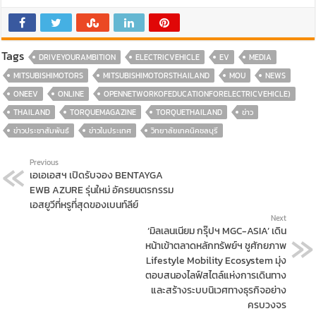
Tags
DRIVEYOURAMBITION
ELECTRICVEHICLE
EV
MEDIA
MITSUBISHIMOTORS
MITSUBISHIMOTORSTHAILAND
MOU
NEWS
ONEEV
ONLINE
OPENNETWORKOFEDUCATIONFORELECTRICVEHICLE)
THAILAND
TORQUEMAGAZINE
TORQUETHAILAND
ข่าว
ข่าวประชาสัมพันธ์
ข่าวในประเทศ
วิทยาลัยเทคนิคชลบุรี
Previous
เอเอเอสฯ เปิดรับจอง BENTAYGA
EWB AZURE รุ่นใหม่ อัครยนตรกรรม
เอสยูวีที่หรูที่สุดของเบนท์ลีย์
Next
‘มิลเลนเนียม กรุ๊ปฯ MGC-ASIA’ เดิน
หน้าเข้าตลาดหลักทรัพย์ฯ ชูศักยภาพ
Lifestyle Mobility Ecosystem มุ่ง
ตอบสนองไลฟ์สไตล์แห่งการเดินทาง
และสร้างระบบนิเวศทางธุรกิจอย่าง
ครบวงจร