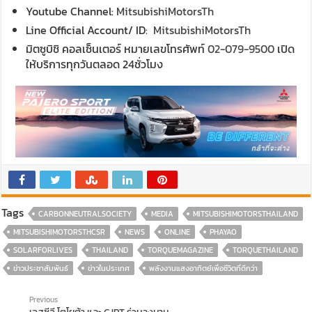
Youtube Channel:
MitsubishiMotorsTh
Line Official Account/ ID:
MitsubishiMotorsTh
มิตซูบิชิ คอลเซ็นเตอร์ หมายเลขโทรศัพท์
02-079-9500
เปิด
ให้บริการทุกวันตลอด 24ชั่วโมง
Tags
CARBONNEUTRALSOCIETY
MEDIA
MITSUBISHIMOTORSTHAILAND
MITSUBISHIMOTORSTHCSR
NEWS
ONLINE
PHAYAO
SOLARFORLIVES
THAILAND
TORQUEMAGAZINE
TORQUETHAILAND
ข่าวประชาสัมพันธ์
ข่าวในประเทศ
พลังงานแสงอาทิตย์เพื่อชีวิตที่ดีกว่า
Previous