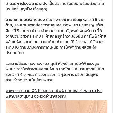
อำนวยการโรงพยาบาลปง เป็นตัวแทนรับมอบ พร้อมด้วย นาย
ประสิทธิ์ บุญเป็ง (ซ้ายสุด)
นายกเทศมนตรีตำบลปง ทันตแพทย์ชาญ เชิดชูเหล่า (ที่ 5 จาก
ซ้าย) รองนายแพทย์สาธารณสุขจังหวัดพะเยา นายจรูญ สร้อย
จิต (ที่ 5 จากขวา) นายอำเภอปง นายณัฐพงษ์ ผดุงรัตน์ (ที่ 3
จากขวา) วิศวกร ระดับ 11 ฝ่ายกลยุทธ์ความยั่งยืน การไฟฟ้าฝ่าย
ผลิตแห่งประเทศไทย นายสท้าน ช่วงโสม (ที่ 2 จากขวา) วิศวกร
ระดับ 10 ฝ่ายปฏิบัติการภาคเหนือ การไฟฟ้าฝ่ายผลิตแห่ง
ประเทศไทย
และนายสังวร กองทอง (ขวาสุด) หัวหน้าสถานีไฟฟ้าแรงสูง
พะเยา การไฟฟ้าฝ่ายผลิตแห่งประเทศไทย และนายศุภชัย นิมิต
รุ่งทวี (ที่ 4 จากขวา) รองกรรมการผู้จัดการ บริษัท มิตซูพัน
ล้าน จำกัด ร่วมเป็นสักขีพยาน
ภาพบรรยากาศ พิธีส่งมอบระบบไฟฟ้าจากโซล่าร์เซลล์ ณ โรง
พยาบาลชานุมาน จังหวัดอำนาจเจริญ