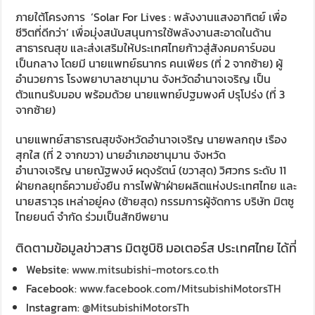
ภายใต้โครงการ ‘Solar For Lives : พลังงานแสงอาทิตย์ เพื่อ
ชีวิตที่ดีกว่า’ เพื่อมุ่งสนับสนุนการใช้พลังงานสะอาดในด้าน
สาธารณสุข และส่งเสริมให้ประเทศไทยก้าวสู่สังคมคาร์บอน
เป็นกลาง โดยมี นายแพทย์ธนากร คนเพียร (ที่ 2 จากซ้าย) ผู้
อำนวยการ โรงพยาบาลชานุมาน จังหวัดอำนาจเจริญ เป็น
ตัวแทนรับมอบ พร้อมด้วย นายแพทย์ปฐมพงศ์ ปรุโปร่ง (ที่ 3
จากซ้าย)
นายแพทย์สาธารณสุขจังหวัดอำนาจเจริญ นายพลกฤษ เรือง
สุกใส (ที่ 2 จากขวา) นายอำเภอชานุมาน จังหวัด
อำนาจเจริญ นายณัฐพงษ์ ผดุงรัตน์ (ขวาสุด) วิศวกร ระดับ 11
ฝ่ายกลยุทธ์ความยั่งยืน การไฟฟ้าฝ่ายผลิตแห่งประเทศไทย และ
นายสราวุธ เหล่าอยู่คง (ซ้ายสุด) กรรมการผู้จัดการ บริษัท มิตซู
ไทยยนต์ จำกัด ร่วมเป็นสักขีพยาน
ติดตามข้อมูลข่าวสาร มิตซูบิชิ มอเตอร์ส ประเทศไทย ได้ที่
Website:
www.mitsubishi-motors.co.th
Facebook:
www.facebook.com/MitsubishiMotorsTH
Instagram:
@MitsubishiMotorsTh