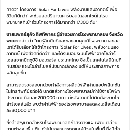
คาดว่า โครงการ ‘Solar For Lives: พลังงานแสงอาทิตย์ เพื่อ
ชีวิตที่ดีกว่า’ จะช่วยลดปริมาณคาร์บอนไดออกไซด์ในโรง
พยาบาลที่เข้าร่วมโครงการได้มากกว่า 17,300 ตัน”
นายแพทย์สุกิจ ทิพทิพากร ผู้อำนวยการโรงพยาบาลปง จังหวัด
พะเยา
กล่าวว่า “ผมรู้สึกยินดีและขอขอบคุณที่โรงพยาบาลของ
เราได้รับเลือกให้เข้าโครงการ ‘Solar For Lives : พลังงานแสง
อาทิตย์ เพื่อชีวิตที่ดีกว่า’ และได้รับมอบระบบไฟฟ้าจากโซล่าร์
เซลล์จากมิตซูบิชิ มอเตอร์ส ประเทศไทย ซึ่งเป็นเทคโนโลยีใหม่ที่
ทันสมัย แผงโซล่าร์เซลล์มีขนาดเล็กลง แต่ให้ประสิทธิภาพการ
ผลิตสูงขึ้น
สามารถตรวจสอบหน่วยกำลังการผลิตไฟฟ้าผ่านแอปพลิเคชัน
ในโทรศัพท์มือถือได้ ปกติแล้วทางโรงพยาบาลมีค่าใช้จ่ายไฟฟ้า
ประมาณเดือนละ 200,000 บาท แต่หลังจากที่ได้ติดตั้งระบบโซ
ล่าร์เซลล์แล้ว พบว่าค่าไฟฟ้าของโรงพยาบาลลดลงเฉลี่ยเดือน
ละ 30,000 บาท
ซึ่งสำคัญมากสำหรับโรงพยาบาลที่กำลังวางแผนพัฒนาส่วน
งานต่างๆ เพิ่มเติม ทำให้เราสามารถดูแลผู้ป่วยในพื้นที่ ซึ่งมีทั้ง