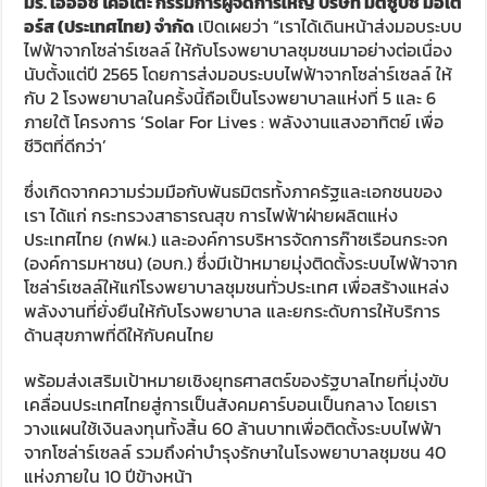
มร. เออิอิชิ โคอิโตะ กรรมการผู้จัดการใหญ่ บริษัท มิตซูบิชิ มอเต
อร์ส (ประเทศไทย) จำกัด
เปิดเผยว่า “เราได้เดินหน้าส่งมอบระบบ
ไฟฟ้าจากโซล่าร์เซลล์ ให้กับโรงพยาบาลชุมชนมาอย่างต่อเนื่อง
นับตั้งแต่ปี 2565 โดยการส่งมอบระบบไฟฟ้าจากโซล่าร์เซลล์ ให้
กับ 2 โรงพยาบาลในครั้งนี้ถือเป็นโรงพยาบาลแห่งที่ 5 และ 6
ภายใต้ โครงการ ‘Solar For Lives : พลังงานแสงอาทิตย์ เพื่อ
ชีวิตที่ดีกว่า’
ซึ่งเกิดจากความร่วมมือกับพันธมิตรทั้งภาครัฐและเอกชนของ
เรา ได้แก่ กระทรวงสาธารณสุข การไฟฟ้าฝ่ายผลิตแห่ง
ประเทศไทย (กฟผ.) และองค์การบริหารจัดการก๊าซเรือนกระจก
(องค์การมหาชน) (อบก.) ซึ่งมีเป้าหมายมุ่งติดตั้งระบบไฟฟ้าจาก
โซล่าร์เซลล์ให้แก่โรงพยาบาลชุมชนทั่วประเทศ เพื่อสร้างแหล่ง
พลังงานที่ยั่งยืนให้กับโรงพยาบาล และยกระดับการให้บริการ
ด้านสุขภาพที่ดีให้กับคนไทย
พร้อมส่งเสริมเป้าหมายเชิงยุทธศาสตร์ของรัฐบาลไทยที่มุ่งขับ
เคลื่อนประเทศไทยสู่การเป็นสังคมคาร์บอนเป็นกลาง โดยเรา
วางแผนใช้เงินลงทุนทั้งสิ้น 60 ล้านบาทเพื่อติดตั้งระบบไฟฟ้า
จากโซล่าร์เซลล์ รวมถึงค่าบำรุงรักษาในโรงพยาบาลชุมชน 40
แห่งภายใน 10 ปีข้างหน้า