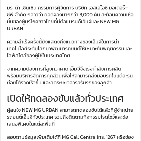
มร. ต๋า เซินเซิน กรรมการผู้จัดการ บริษัท เอสเอไอซี มอเตอร์–
ซีพี จำกัด กล่าวว่า ยอดจองมากกว่า 3,000 คัน สะท้อนความเชื่อ
มั่นของผู้บริโภคชาวไทยที่มีต่อแบรนด์เอ็มจีและ NEW MG
URBAN
ความสำเร็จครั้งนี้ยังแสดงถึงแนวทางของเอ็มจีในการนำ
เทคโนโลยีระดับโลกมาพัฒนารถยนต์ให้เหมาะกับพฤติกรรมและ
ไลฟ์สไตล์ของผู้ใช้ในประเทศไทย
จากความต้องการที่สูงกว่าคาด เอ็มจีจึงเร่งกำลังการผลิต
พร้อมบริหารจัดการทุกส่วนเพื่อให้สามารถส่งมอบรถในแต่ละรุ่น
ย่อยได้รวดเร็วขึ้น และลดระยะเวลารอรับรถของลูกค้า
เปิดให้ทดลองขับแล้วทั่วประเทศ
ผู้สนใจ NEW MG URBAN สามารถทดลองขับได้แล้วที่ผู้จำหน่าย
รถยนต์เอ็มจีทั่วประเทศ รวมถึงติดตามกิจกรรมโรดโชว์และข้อ
เสนอพิเศษในแต่ละพื้นที่
สอบถามข้อมูลเพิ่มเติมได้ที่ MG Call Centre โทร. 1267 หรือช่อง