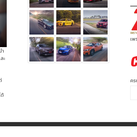
เพร
นำ
และ
่
ครบ
ได้