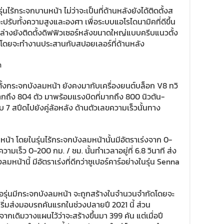
นไร้กระจกบานหน้า ไม่ว่าจะเป็นที่ด้านหลังยังได้ติดตั้งส
ปรับทั้งความสูงและองศา เพื่อระบบแอโรไดนามิคที่ดีขึ้น
านล่างยังติดตั้งดิฟฟิวเซอร์หลังขนาดใหญ่แบบครีบแนวตั้ง
้าน โดยจะทำงานประสานกับสปอยเลอร์ที่ด้านหลัง
ตั้งกระจกบังลมหน้า ยังคงมากับเครื่องยนต์บล็อก V8 ทวิ
้มากถึง 804 ตัว มาพร้อมแรงบิดที่มากถึง 800 นิวตัน-
บ 7 สปีดไปยังคู่ล้อหลัง ด้านตัวเลขความเร็วนั้นทาง
หน้า โดยในรุ่นไร้กระจกบังลมหน้านั้นมีอัตราเร่งจาก 0-
งความเร็ว 0-200 กม. / ชม. นั้นทำเวลาอยู่ที่ 6.8 วินาที ส่ง
น้านี้ มีอัตราเร่งที่ดีกว่าซูเปอร์คาร์อย่างในรุ่น Senna
อรุ่นมีกระจกบังลมหน้า จะถูกสร้างในจำนวนจำกัดโดยจะ
จะเริ่มส่งมอบรถคันแรกในช่วงปลายปี 2021 นี้ ส่วน
ากเดิมวางแผนไว้ว่าจะสร้างขึ้นมา 399 คัน แต่เมื่อปี