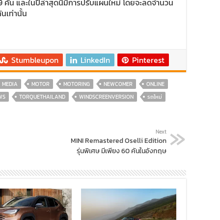
คัน และในปีล่าสุดนี้มีการปรับแผนใหม่ โดยจะลดจำนวน
นเท่านั้น
Stumbleupon
LinkedIn
Pinterest
MEDIA
MOTOR
MOTORING
NEWCOMER
ONLINE
WS
TORQUETHAILAND
WINDSCREENVERSION
รถใหม่
Next
MINI Remastered Oselli Edition
รุ่นพิเศษ มีเพียง 60 คันในอังกฤษ