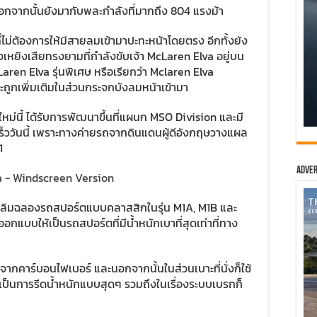
นอกจากนั้นยังมากับพละกำลังที่มากถึง 804 แรงม้า
ี่ไม่ต้องการให้มีสายลมเข้ามาปะทะหน้าโดยตรง อีกทั้งยัง
่งเหยิงเสียทรงยามที่กำลังขับเจ้า McLaren Elva อยู่บน
ren Elva รุ่นพิเศษ หรือเรียกว่า Mclaren Elva
ะถูกเพิ่มเติมในส่วนกระจกบังลมหน้าเข้ามา
หม่นี้ ได้รับการพัฒนาขึ้นที่แผนก MSO Division และมี
็ววันนี้ เพราะทางค่ายรถจากดินแดนผู้ดีอังกฤษวางแผล
21
Adver
รเฉลิมฉลองรถสปอร์ตแบบคลาสสิกในรุ่น M1A, M1B และ
ออกแบบให้เป็นรถสปอร์ตที่มีน้ำหนักเบาที่สุดเท่าที่ทาง
ากคาร์บอนไฟเบอร์ และนอกจากนั้นในส่วนเบาะที่นั่งก็ใช้
อเป็นการรีดน้ำหนักแบบสุดๆ รวมถึงในเรื่องระบบเบรกก็