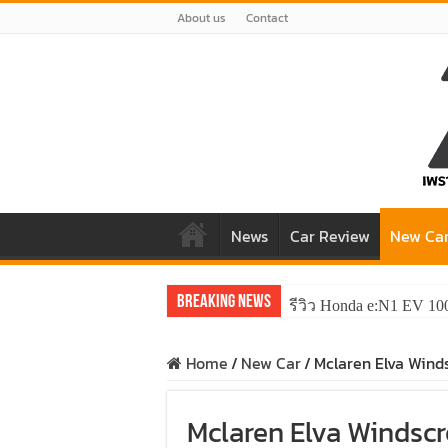
About us
Contact
News
Car Review
New Ca
Breaking News
รีวิว Honda e:N1 EV 10
รีวิว ลองขับ All New 
Home
/
New Car
/
Mclaren Elva Winds
Mclaren Elva Windscr