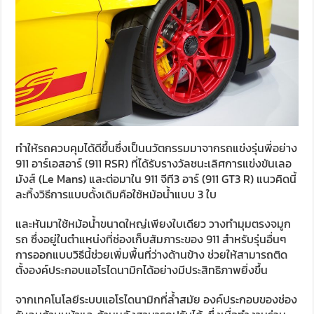
ทำให้รถควบคุมได้ดีขึ้นซึ่งเป็นนวัตกรรมมาจากรถแข่งรุ่นพี่อย่าง
911 อาร์เอสอาร์ (911 RSR) ที่ได้รับรางวัลชนะเลิศการแข่งขันเลอ
มังส์ (Le Mans) และต่อมาใน 911 จีที3 อาร์ (911 GT3 R) แนวคิดนี้
ละทิ้งวิธีการแบบดั้งเดิมคือใช้หม้อน้ำแบบ 3 ใบ
และหันมาใช้หม้อน้ำขนาดใหญ่เพียงใบเดียว วางทำมุมตรงจมูก
รถ ซึ่งอยู่ในตำแหน่งที่ช่องเก็บสัมภาระของ 911 สำหรับรุ่นอื่นๆ
การออกแบบวิธีนี้ช่วยเพิ่มพื้นที่ว่างด้านข้าง ช่วยให้สามารถติด
ตั้งองค์ประกอบแอโรไดนามิกได้อย่างมีประสิทธิภาพยิ่งขึ้น
จากเทคโนโลยีระบบแอโรไดนามิกที่ล้ำสมัย องค์ประกอบของช่อง