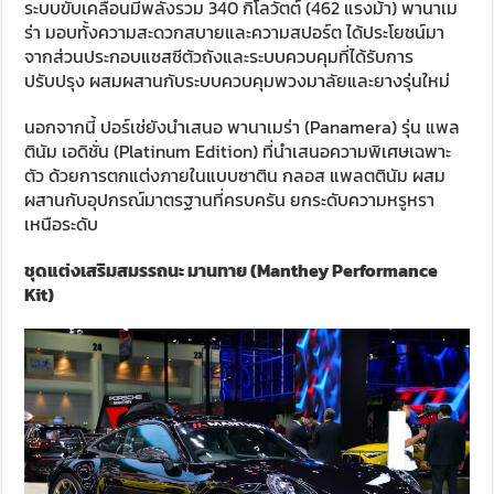
ระบบขับเคลื่อนมีพลังรวม 340 กิโลวัตต์ (462 แรงม้า) พานาเม
ร่า มอบทั้งความสะดวกสบายและความสปอร์ต ได้ประโยชน์มา
จากส่วนประกอบแชสซีตัวถังและระบบควบคุมที่ได้รับการ
ปรับปรุง ผสมผสานกับระบบควบคุมพวงมาลัยและยางรุ่นใหม่
นอกจากนี้ ปอร์เช่ยังนำเสนอ พานาเมร่า (Panamera) รุ่น แพล
ตินัม เอดิชั่น (Platinum Edition) ที่นำเสนอความพิเศษเฉพาะ
ตัว ด้วยการตกแต่งภายในแบบซาติน กลอส แพลตตินัม ผสม
ผสานกับอุปกรณ์มาตรฐานที่ครบครัน ยกระดับความหรูหรา
เหนือระดับ
ชุดแต่งเสริมสมรรถนะ มานทาย
(Manthey Performance
Kit)