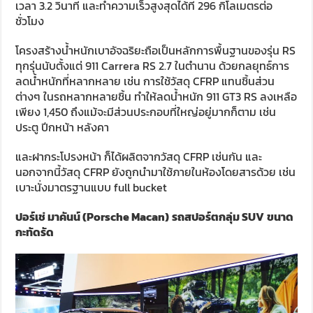
เวลา 3.2 วินาที และทำความเร็วสูงสุดได้ที่ 296 กิโลเมตรต่อ
ชั่วโมง
โครงสร้างน้ำหนักเบาอัจฉริยะถือเป็นหลักการพื้นฐานของรุ่น RS
ทุกรุ่นนับตั้งแต่ 911 Carrera RS 2.7 ในตำนาน ด้วยกลยุทธ์การ
ลดน้ำหนักที่หลากหลาย เช่น การใช้วัสดุ CFRP แทนชิ้นส่วน
ต่างๆ ในรถหลากหลายชิ้น ทำให้ลดน้ำหนัก 911 GT3 RS ลงเหลือ
เพียง 1,450 ถึงแม้จะมีส่วนประกอบที่ใหญ่อยู่มากก็ตาม เช่น
ประตู ปีกหน้า หลังคา
และฝากระโปรงหน้า ก็ได้ผลิตจากวัสดุ CFRP เช่นกัน และ
นอกจากนี้วัสดุ CFRP ยังถูกนำมาใช้ภายในห้องโดยสารด้วย เช่น
เบาะนั่งมาตรฐานแบบ full bucket
ปอร์เช่ มาคันน์
(Porsche Macan)
รถสปอร์ตกลุ่ม
SUV
ขนาด
กะทัดรัด