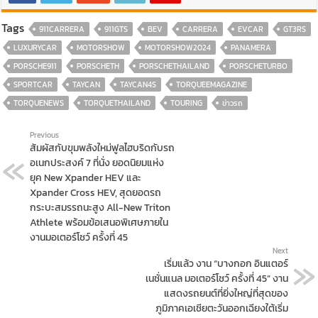
Tags
911CARRERA
911GTS
BEV
CARRERA
EVCAR
GT3RS
LUXURYCAR
MOTORSHOW
MOTORSHOW2024
PANAMERA
PORSCHE911
PORSCHETH
PORSCHETHAILAND
PORSCHETURBO
SPORTCAR
TAYCAN
TAYCAN4S
TORQUEEMAGAZINE
TORQUENEWS
TORQUETHAILAND
TOURING
ข่าวรถ
Previous
สัมผัสกับขุมพลังใหม่ฟูลไฮบริดกับรถ
อเนกประสงค์ 7 ที่นั่ง ยอดนิยมแห่ง
ยุค New Xpander HEV และ
Xpander Cross HEV, สุดยอดรถ
กระบะสมรรถนะสูง All-New Triton
Athlete พร้อมข้อเสนอพิเศษภายใน
งานมอเตอร์โชว์ ครั้งที่ 45
Next
เริ่มแล้ว งาน “บางกอก อินแตอร์
เนชั่นแนล มอเตอร์โชว์ ครั้งที่ 45” งาน
แสดงรถยนต์ที่ยิ่งใหญ่ที่สุดของ
ภูมิภาคเอเชียตะวันออกเฉียงใต้เริ่ม