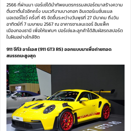
2566 ที่ผ่านมา ปอร์เช่ได้นำทัพยนตรกรรมสปอร์ตมาสร้างความ
ตื่นตาตื่นใจอีกครั้ง บนเวทีงานบางกอก อินเตอร์เนชั่นแนล
มอเตอร์โชว์ ครั้งที่ 45 จัดขึ้นระหว่างวันพุธที่ 27 มีนาคม ถึงวัน
อาทิตย์ที่ 7 เมษายน 2567 ณ อาคารชาเลนเจอร์ อิมแพ็ค
เมืองทองธานี เพื่อให้แฟนๆ ปอร์เช่และลูกค้าได้สัมผัสรถสปอร์ต
ในฝันอย่างใกล้ชิด
911
จีที
3
อาร์เอส (
911 GT3 RS)
ออกแบบมาเพื่อ
ถ่ายทอด
สมรรถนะสูงสุด