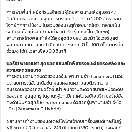
การเพิ่มพื้นที่เหนือศีรษะสำหรับผู้โดยสารเบาะหลังสูงสุด 47
มิลลิเมตร และความจุในการบรรทุกที่มากกว่า 1,200 ลิตร ตอบ
โจทย์ทุกการใช้งาน ในส่วนของประตูท้ายขนาดใหญ่ กลายเป็น
รถที่ตอบโจทย์รอบด้านอย่างแท้จริง รุ่นเทอร์โบ (Turbo)
สามารถสร้างพละกำลังได้สูงสุดถึง 680 แรงม้า โอเวอร์บูสต์
ผสมผสานกับ Launch Control เร่งจาก 0 ไป 100 กิโลเมตรต่อ
ชั่วโมง ได้ในเวลาเพียง 3.3 วินาที
ปอร์เช่ พานาเมร่า สุดยอดแห่งสไตล์ สมรรถนะอันทรงพลัง และ
ความสะดวกสบาย
การผสมผสานที่ลงตัวของปอร์เช่ พานาเมร่า (Panamera) มอบ
ประสบการณ์อันเหนือชั้น ผสมผสานความลงตัวระหว่าง
สมรรถนะของรถสปอร์ตชั้นนำ กับความสะดวกสบายเหนือระดับ
ของรถซาลูนสุดหรู ในฐานะผู้บุกเบิกเทคโนโลยีไฮบริด ปอร์เช่ยัง
คงดำเนินกลยุทธ์ E-Performance ด้วยรถรุ่นพานาเมร่า อี-ไฮ
บริด (Panamera E-Hybrid)
ผสานการทำงานของมอเตอร์ไฟฟ้าเข้ากับเครื่องยนต์เทอร์โบคู่
V6 ขนาด 2.9 ลิตร กำลัง 243 กิโลวัตต์ (330 แรงม้า) ส่งผลให้