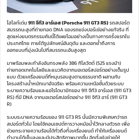
ไฮไลท์เด่น
911
จีที
3
อาร์เอส
(Porsche 911 GT3 RS)
รถสปอร์ต
สมรรถนะสูงที่ถ่ายทอด DNA ของรถแข่งปอร์เช่อย่างแท้จริง ที่
สุดแห่งยนตรกรรมคันนี้ได้เผยโฉมอย่างเป็นทางการครั้งแรกใน
ประเทศไทย ภายใต้รูปลักษณ์อันดุดัน และตอกย้ำถึงการ
ออกแบบที่มุ่งเน้นไปที่สมรรถนะอันสูงสุด
มาพร้อมพละกำลังอันทรงพลัง 386 กิโลวัตต์ (525 แรงม้า)
ถ่ายทอดเทคโนโลยีและแนวคิดจากมอเตอร์สปอร์ตอย่างเต็มรูป
แบบ ด้วยเครื่องยนต์ที่หมุนรอบสูงตามธรรมชาติ ผสานกับ
โครงสร้างน้ำหนักเบาอัจฉริยะ พร้อมความเหนือชั้นด้วยระบบ
ระบายความร้อนและแอโรไดนามิกของ 911 จีที3 อาร์เอส (911 GT3
RS) ที่มี DNA จากมอเตอร์สปอร์ตอย่าง 911 จีที3 อาร์ (911 GT3
R)
ระบบระบายความร้อนของ 911 GT3 RS นั้นมีความพิเศษกว่ารถ
สปอร์ตทั่วไป โดยใช้คอนเซปต์การวางหม้อน้ำไว้กลางตัวรถ เพื่อ
ช่วยกระจายความร้อนได้ทั่วถึงทั้งเครื่องยนต์ ทำให้เครื่องยนต์
ทำงานได้เย็นลงและมีประสิทธิภาพมากขึ้น อีกทั้งยังช่วยให้