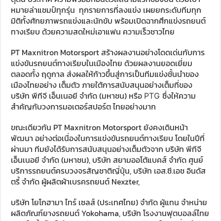
หมายล่าแชมป์ทุกรุ่น ทุกรายการที่ลงแข่ง
เผยยกระดับทีมทุก
มิติทั้งศักยภาพรถแข่งและนักขับ พร้อมเปิดฉากศึกแข่งรถยนต์
ทางเรียบ ด้วยความสดใหม่เอาแฟน ความเร็วชาวไทย
PT Maxnitron Motorsport สร้างผลงานอย่างโดดเด่นกับการ
แข่งขันรถยนต์ทางเรียบในเ
มืองไทย ด้วยผลงานยอดเยี่ยม
ตลอดทั้ง ฤดูกาล ส่งผลให้ก้าวขึ้นสู่การเป็นทีมแข่งชั้นนำของ
เมืองไทยอย่าง เต็มตัว ภายใต้การสนับสนุนอย่างเต็มที่ของ
บริษัท พีทีจี เอ็นเนอยี จำกัด (มหาชน) หรือ
ซึ่งให้ความ
PTG
สำคัญกับวงการมอเตอร์สปอร์ต ไทยอย่างมาก
ขณะเดียวกัน
PT Maxnitron Motorsport
ยังคงเดินหน้า
พัฒนา อย่างต่อเนื่องในการแข่งขันรถยนต์ทางเรียบ โดยในปีที่
ผ่านมา ทีมยังได้รับการสนับสนุนอย่างเต็มตัวจาก บริษัท พีทีจี
เอ็นเนอยี จำกัด (มหาชน), บริษัท สยามออโต้แบคส์ จำกัด ศูนย์
บริการรถยนต์ครบวงจรสัญชาติญี่ปุ่น, บริษัท เอส.ซี.เอช อินดัส
ตรี้ จำกัด ผู้ผลิตผ้าเบรครถยนต์
Nexzter,
บริษัท โยโกฮามา ไทร์ เซลส์ (ประเทศไทย) จำกัด ผู้แทน จำหน่าย
ผลิตภัณฑ์ยางรถยนต์ Yokohama, บริษัท โรงงานฟุตบอลล์ไทย