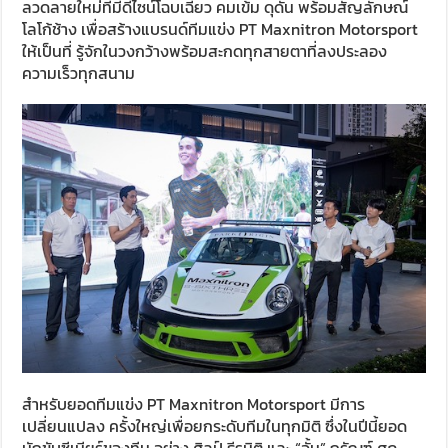
ลวดลายใหม่ที่มีดีไซน์โฉบเฉี่ยว คมเข้ม ดุดัน พร้อมสัญลักษณ์
โลโก้ช้าง เพื่อสร้างแบรนด์ทีมแข่ง
PT Maxnitron Motorsport
ให้เป็นที่ รู้จักในวงกว้างพร้อมสะกดทุกสายตาที่ลงประลอง
ความเร็วทุกสนาม
สำหรับยอดทีมแข่ง
PT Maxnitron Motorsport
มีการ
เปลี่ยนแปลง ครั้งใหญ่เพื่อยกระดับทีมในทุกมิติ ซึ่งในปีนี้ยอด
นักขับซีเนียร์ของทีม อย่าง ศิลป์ ธีรนิติ และ
“
จั้ม” กรัณฑ์ ศุภ