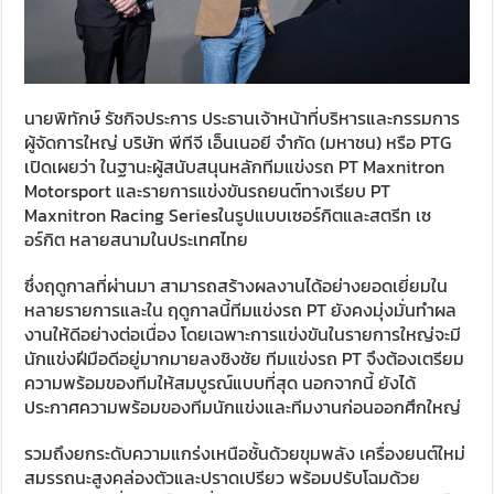
นายพิทักษ์ รัชกิจประการ
ประธานเจ้าหน้าที่บริหารและกรรมการ
ผู้จัดการใหญ่ บริษัท พีทีจี เอ็นเนอยี จำกัด (มหาชน) หรือ
PTG
เปิดเผย
ว่า ในฐานะผู้สนับสนุนหลักทีมแข่งรถ
PT Maxnitron
Motorsport
และ
รายการแข่งขันรถยนต์ทางเรียบ
PT
Maxnitron Racing Series
ในรูปแบบ
เซอร์กิตและสตรีท เซ
อร์กิต หลายสนามในประเทศไทย
ซึ่งฤดูกาลที่ผ่านมา สามารถสร้างผลงานได้อย่างยอดเยี่ยมใน
หลายรายการและใน ฤดูกาลนี้ทีมแข่งรถ
PT
ยังคงมุ่งมั่นทำผล
งานให้ดีอย่างต่อเนื่อง โดยเฉพาะการแข่งขันในรายการใหญ่จะมี
นักแข่งฝีมือดีอยู่มากมายลงชิงชัย ทีมแข่งรถ
PT
จึงต้องเตรียม
ความพร้อมของทีมให้สมบูรณ์แบบที่สุด นอกจากนี้ ยังได้
ประกาศความพร้อมของทีมนักแข่งและทีมงานก่อนออกศึกใหญ่
รวมถึงยกระดับความแกร่งเหนือชั้นด้วยขุมพลัง เครื่องยนต์ใหม่
สมรรถนะสูง
คล่องตัวและปราดเปรียว พร้อมปรับโฉมด้วย