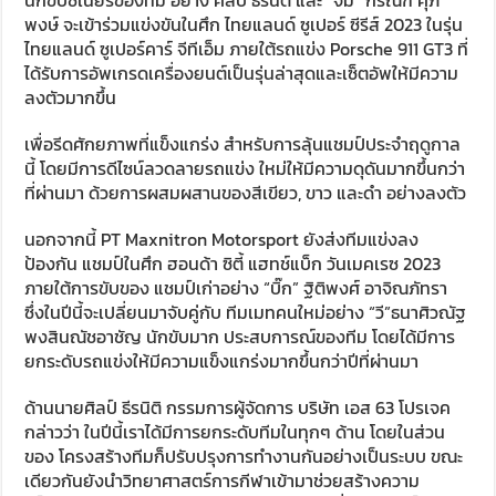
พงษ์ จะเข้าร่วมแข่งขันในศึก ไทยแลนด์ ซูเปอร์ ซีรีส์ 2023 ในรุ่น
ไทยแลนด์ ซูเปอร์คาร์ จีทีเอ็ม ภายใต้รถแข่ง
Porsche 911 GT3
ที่
ได้รับการอัพเกรดเครื่องยนต์เป็นรุ่นล่าสุดและเซ็ตอัพให้มีความ
ลงตัวมากขึ้น
เพื่อรีดศักยภาพที่แข็งแกร่ง สำหรับการลุ้
นแชมป์ประจำฤดูกาล
นี้ โดยมีการดีไซน์ลวดลายรถแข่ง ใหม่ให้มีความดุดันมากขึ้นกว่า
ที่ผ่านมา ด้วยการผสมผสานของสีเขียว, ขาว และดำ อย่างลงตัว
นอกจากนี้
PT Maxnitron Motorsport
ยังส่งทีมแข่งลง
ป้องกัน แชมป์ในศึก ฮอนด้า ซิตี้ แฮทช์แบ็ก วันเมคเรซ 2023
ภายใต้การขับของ แชมป์เก่าอย่าง
“
บิ๊ก” ฐิติพงศ์ อาจิณภัทรา
ซึ่งในปีนี้จะเปลี่ยนมาจับคู่กับ ทีมเมทคนใหม่อย่าง
“
วี”ธนาศิวณัฐ
พงสินณัชอาชัญ นักขับมาก ประสบการณ์ของทีม โดยได้มีการ
ยกระดับรถแข่งให้มีความแข็งแกร่งมากขึ้นกว่าปีที่ผ่านมา
ด้านนายศิลป์ ธีรนิติ กรรมการผู้จัดการ บริษัท เอส 63 โปรเจค
กล่าวว่า ในปีนี้เราได้มีการยกระดับทีมในทุกๆ ด้าน โดยในส่วน
ของ โครงสร้างทีมก็ปรับปรุงการทำงานกันอย่างเป็นระบบ ขณะ
เดียวกันยังนำวิทยาศาสตร์การกีฬาเข้ามาช่วยสร้างความ