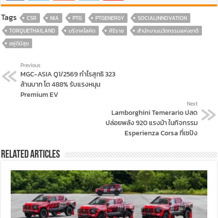
Tags
CSR
NIA
PTG
PTGENERGY
SOCIALINNOVATION
TORQUETHAILAND
บริจาคโลหิต
ศิริราช
สำนักงานนวัตกรรมแห่งชาติ
อยู่ดีมีสุข
Previous
MGC-ASIA Q1/2569 กำไรสุทธิ 323
ล้านบาท โต 488% รับแรงหนุน
Premium EV
Next
Lamborghini Temerario ปลด
ปล่อยพลัง 920 แรงม้า ในกิจกรรม
Esperienza Corsa ที่เซปัง
Related Articles