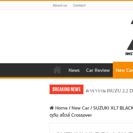
About us
Contact
News
Car Review
New Ca
Breaking News
คาราวาน ISUZU 2.2 D
Home
/
New Car
/
SUZUKI XL7 BLACK E
ดุดัน สไตล์ Crossover