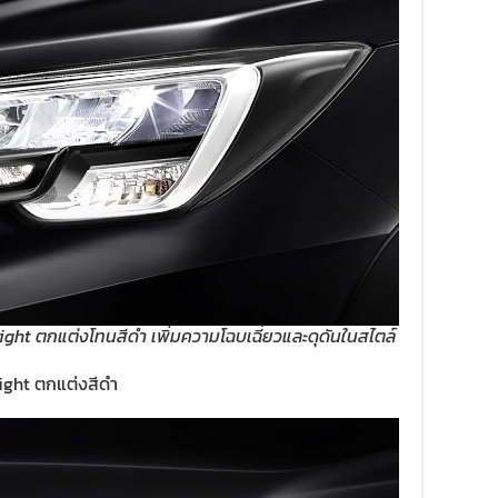
ht ตกแต่งโทนสีดำ เพิ่มความโฉบเฉี่ยวและดุดันในสไตล์
ight ตกแต่งสีดำ