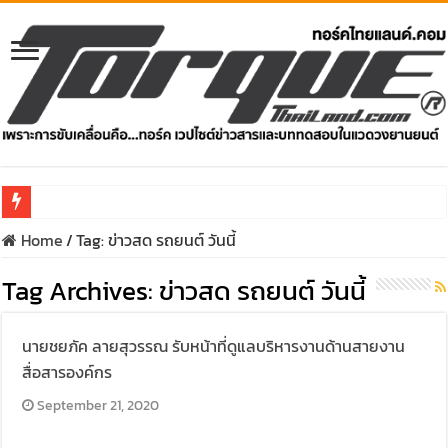
Home
/
Tag:
ข่าวสด รถยนต์ วันนี้
รีวิว Honda e:N1 EV 100% – SUV ไฟฟ้า 204 แรงม้า วิ่งไกล 500 ก
Tag Archives:
รีวิว ลองขับ All New GWM HAVAL H6 ปรับโฉมหน้าใหม่หล่อกว่าเ
ข่าวสด รถยนต์ วันนี้
คาราวาน ISUZU 2.2 Ddi MAXFORCE ท่องเที่ยวสัมผัสประสบกา
นายชยภัค ลายสุวรรณ รับหน้าที่ดูแลบริหารงานด้านสายงาน
รีวิว ลองขับรถกระบะรุ่นพิเศษ FORD RANGER MS-RT ครั้งแร
สื่อสารองค์กร
ทริปแอ่วเหนือสุดพีค! เส้นทางเชียงใหม่-เชียงรายกับ MU-X “
September 21, 2020
ขับ “NEW! ISUZU V-CROSS 4×4” ไปร่วมกันสร้างถนนขึ้นดอย ส่ง