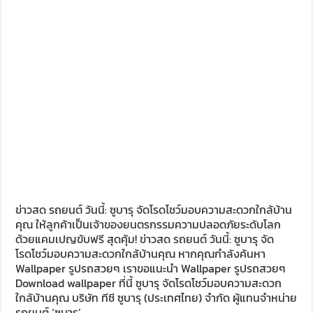
ข่าวสด รถยนต์ วันนี้: ซูบารุ จัดโรดโชว์มอบความสะดวกใกล้บ้าน
คุณ ให้ลูกค้าเป็นเจ้าของยนตรกรรมความปลอดภัยระดับโลก
ด้วยแคมเปญขับฟรี สุดคุ้ม! ข่าวสด รถยนต์ วันนี้: ซูบารุ จัด
โรดโชว์มอบความสะดวกใกล้บ้านคุณ หากคุณกำลังค้นหา
Wallpaper รูปรถสวยๆ เราขอแนะนำ Wallpaper รูปรถสวยๆ
Download wallpaper ที่นี้ ซูบารุ จัดโรดโชว์มอบความสะดวก
ใกล้บ้านคุณ บริษัท ทีซี ซูบารุ (ประเทศไทย) จำกัด ผู้แทนจำหน่าย
รถยนต์ ‘ซูบารุ’ …