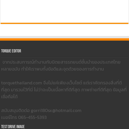
Torque Editor
จากประสบการณ์ทำงานกับนิตยสารรถยนต์ชั้นนำของประเทศไทย
หลายฉบับ ทำให้เราพบทั้งข้อดีและจุดด้วยของการทำงาน
torquethailand.com จึงไม่แค่เพียงเว็บไซต์ แต่เราคัดกรองสิ่งที่ดี
ที่สุด มารวมใว้ที่นี่ ไม่ว่าจะเป็นเนื้อหาที่ดีที่สุด ภาพถ่ายที่ดีที่สุด ข้อมูลที่
เชื่อถือได้
สนับสนุนติดต่อ gorri180sx@hotmail.com
เบอร์โทร 065-455-5393
Test Drive Image