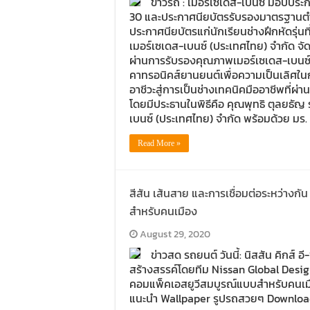
ข่าวรถ : เมอร์เซเดส-เบนซ์ มอบประก
30 และประกาศนียบัตรรับรองมาตรฐานตำแห
ประกาศนียบัตรแก่นักเรียนช่างฝึกหัดรุ่นที
เมอร์เซเดส-เบนซ์ (ประเทศไทย) จำกัด จั
ผ่านการรับรองคุณภาพเมอร์เซเดส-เบนซ
คาทรอนิคส์ยานยนต์เพื่อความเป็นเลิศใ
อาชีวะสู่การเป็นช่างเทคนิคมืออาชีพที
โดยมีประธานในพิธีคือ คุณพุทธิ ตุลยธัญ
เบนซ์ (ประเทศไทย) จำกัด พร้อมด้วย มร. 
Read More »
สีสัน เส้นสาย และการเชื่อมต่อระหว่างกั
สำหรับคนเมือง
August 29, 2020
ข่าวสด รถยนต์ วันนี้: นิสสัน คิกส์
สร้างสรรค์โดยทีม Nissan Global Design
คอมแพ็คเอสยูวีสมบูรณ์แบบสำหรับคนเม
แนะนำ Wallpaper รูปรถสวยๆ Downloa