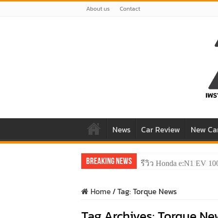
About us
Contact
News
Car Review
New Ca
Breaking News
รีวิว ลองขับ All New 
Home
/
Tag:
Torque News
Tag Archives:
Torque Ne