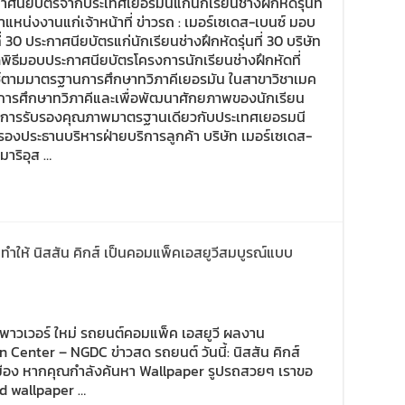
าศนียบัตรจากประเทศเยอรมนีแก่นักเรียนช่างฝึกหัดรุ่นที่
น่งงานแก่เจ้าหน้าที่ ข่าวรถ : เมอร์เซเดส-เบนซ์ มอบ
่ 30 ประกาศนียบัตรแก่นักเรียนช่างฝึกหัดรุ่นที่ 30 บริษัท
ดพิธีมอบประกาศนียบัตรโครงการนักเรียนช่างฝึกหัดที่
์ตามมาตรฐานการศึกษาทวิภาคีเยอรมัน ในสาขาวิชาเมค
นการศึกษาทวิภาคีและเพื่อพัฒนาศักยภาพของนักเรียน
่ผ่านการรับรองคุณภาพมาตรฐานเดียวกับประเทศเยอรมนี
 รองประธานบริหารฝ่ายบริการลูกค้า บริษัท เมอร์เซเดส-
มาริอุส …
น ทำให้ นิสสัน คิกส์ เป็นคอมแพ็คเอสยูวีสมบูรณ์แบบ
 อี-พาวเวอร์ ใหม่ รถยนต์คอมแพ็ค เอสยูวี ผลงาน
 Center – NGDC ข่าวสด รถยนต์ วันนี้: นิสสัน คิกส์
ือง หากคุณกำลังค้นหา Wallpaper รูปรถสวยๆ เราขอ
d wallpaper …