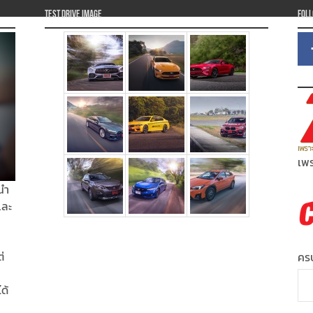
Test Drive Image
Fol
เพร
นำ
และ
่
ครบ
ได้