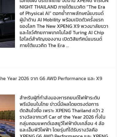
เอ็กซ์เผิง ประเทศไทย จัดงาน XPENG VISION
NIGHT THAILAND ภายใต้แนวคิด “The Era
of Physical AI” ตอกย้ำภาพลักษณ์แบรนด์
ผู้นำด้าน AI Mobility พร้อมเปิดตัวครั้งแรก
ของโลก The New XPENG X9 พวงมาลัยขวา
และโชว์ศักยภาพเทคโนโลยี Turing AI Chip
ไฮไลต์สำคัญของงาน เปิดวิสัยทัศน์แบรนด์
ภายใต้แนวคิด The Era …
f the Year 2026 จาก G6 AWD Performance และ X9
สำหรับผู้ที่กำลังมองหารถยนต์ไฟฟ้าระดับ
พรีเมียมในไทย ข่าวนี้มีผลโดยตรงต่อการ
ตัดสินใจซื้อ เพราะ XPENG Thailand คว้า 2
รางวัลจากเวที Car of the Year 2026 ทั้งใน
กลุ่มคอมแพกต์เอสยูวีไฟฟ้าขับเคลื่อน 4 ล้อ
และเอ็มพีวีไฟฟ้า โดยรุ่นที่ได้รับรางวัลคือ
XPENG G6 AWD Performance และ XPENG