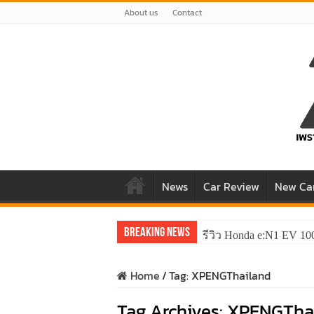
About us
Contact
News
Car Review
New Ca
Breaking News
รีวิว Honda e:N1 EV 10
Home
/
Tag:
XPENGThailand
Tag Archives:
XPENGTha