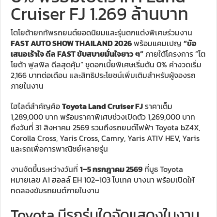
Cruiser FJ 1.269 ล้านบาท
โตโยต้ายกทัพรถยนต์ยอดนิยมและรุ่นตกแต่งพิเศษร่วมงาน
FAST AUTO SHOW THAILAND 2026
พร้อมแคมเปญ
“ข้อ
เสนอเร้าใจ ดีล FAST ขับสบายมั่นใจยาว ๆ”
ภายใต้โครงการ “โต
โยต้า ฟูลฟิล ดีลสุดคุ้ม” ชูดอกเบี้ยพิเศษเริ่มต้น 0% ค่างวดเริ่ม
2,166 บาทต่อเดือน และสิทธิประโยชน์เพิ่มเติมสำหรับผู้จองรถ
ภายในงาน
ไฮไลต์สำคัญคือ
Toyota Land Cruiser FJ
ราคาเต็ม
1,289,000 บาท พร้อมราคาพิเศษช่วงเปิดตัว 1,269,000 บาท
ถึงวันที่ 31 สิงหาคม 2569 รวมถึงรถยนต์ไฟฟ้า Toyota bZ4X,
Corolla Cross, Yaris Cross, Camry, Yaris ATIV HEV, Yaris
และรถเพื่อการพาณิชย์หลายรุ่น
งานจัดขึ้นระหว่างวันที่
1–5 กรกฎาคม 2569
ที่บูธ Toyota
หมายเลข A1 ฮอลล์ EH 102–103 ไบเทค บางนา พร้อมเปิดให้
ทดลองขับรถยนต์ภายในงาน
Toyota มีรถรุ่นใดจัดแสดงในงาน