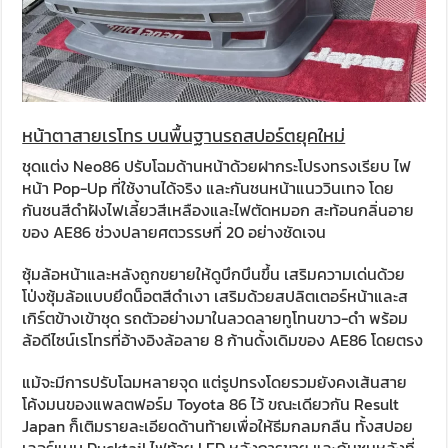
หน้าตาสายเรโทร บนพื้นฐานรถสปอร์ตยุคใหม่
ชุดแต่ง Neo86 ปรับโฉมด้านหน้าด้วยฝากระโปรงทรงเรียบ ไฟ
หน้า Pop-Up ที่ใช้งานได้จริง และกันชนหน้าแนววินเทจ โดย
กันชนสีดำฝังไฟเลี้ยวสีเหลืองและไฟตัดหมอก สะท้อนกลิ่นอาย
ของ AE86 ช่วงปลายศตวรรษที่ 20 อย่างชัดเจน
ซุ้มล้อหน้าและหลังถูกขยายให้ดูบึกบึนขึ้น เสริมความเด่นด้วย
โป่งซุ้มล้อแบบยึดน็อตสีดำเงา เสริมด้วยสปลิตเตอร์หน้าและส
เกิร์ตข้างเข้าชุด รถตัวอย่างมาในลวดลายทูโทนขาว-ดำ พร้อม
ล้อดีไซน์เรโทรที่อ้างอิงล้อลาย 8 ก้านดั้งเดิมของ AE86 โดยตรง
แม้จะมีการปรับโฉมหลายจุด แต่รูปทรงโดยรวมยังคงเส้นสาย
โค้งมนของแพลตฟอร์ม Toyota 86 ไว้ ขณะเดียวกัน Result
Japan ก็เติมรายละเอียดด้านท้ายเพื่อให้ธีมกลมกลืน ทั้งสปอย