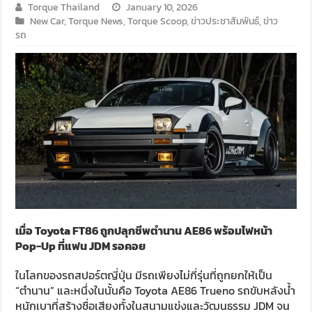
Torque Thailand
January 10, 2026
New Car
,
Torque News
,
Torque Scoop
,
ข่าวประชาสัมพันธ์
,
ข่าว
รถ
เมื่อ Toyota FT86 ถูกปลุกชีพตำนาน AE86 พร้อมไฟหน้า
Pop-Up ที่แฟน JDM รอคอย
ในโลกของรถสปอร์ตญี่ปุ่น มีรถเพียงไม่กี่รุ่นที่ถูกยกให้เป็น
“ตำนาน” และหนึ่งในนั้นคือ Toyota AE86 Trueno รถขับหลังน้ำ
หนักเบาที่สร้างชื่อเสียงทั้งในสนามแข่งและวัฒนธรรม JDM จน