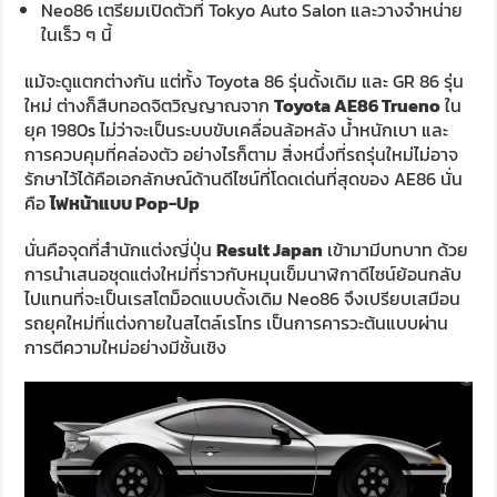
Neo86 เตรียมเปิดตัวที่ Tokyo Auto Salon และวางจำหน่าย
ในเร็ว ๆ นี้
แม้จะดูแตกต่างกัน แต่ทั้ง Toyota 86 รุ่นดั้งเดิม และ GR 86 รุ่น
ใหม่ ต่างก็สืบทอดจิตวิญญาณจาก
Toyota AE86 Trueno
ใน
ยุค 1980s ไม่ว่าจะเป็นระบบขับเคลื่อนล้อหลัง น้ำหนักเบา และ
การควบคุมที่คล่องตัว อย่างไรก็ตาม สิ่งหนึ่งที่รถรุ่นใหม่ไม่อาจ
รักษาไว้ได้คือเอกลักษณ์ด้านดีไซน์ที่โดดเด่นที่สุดของ AE86 นั่น
คือ
ไฟหน้าแบบ Pop-Up
นั่นคือจุดที่สำนักแต่งญี่ปุ่น
Result Japan
เข้ามามีบทบาท ด้วย
การนำเสนอชุดแต่งใหม่ที่ราวกับหมุนเข็มนาฬิกาดีไซน์ย้อนกลับ
ไปแทนที่จะเป็นเรสโตม็อดแบบดั้งเดิม Neo86 จึงเปรียบเสมือน
รถยุคใหม่ที่แต่งกายในสไตล์เรโทร เป็นการคารวะต้นแบบผ่าน
การตีความใหม่อย่างมีชั้นเชิง