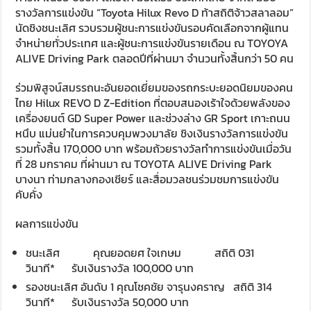
รางวัลการแข่งขัน “Toyota Hilux Revo D ท้าสถิติจ้าวสลาลอม”
นัดชิงชนะเลิศ รวบรวมผู้ชนะการแข่งขันรอบคัดเลือกจากผู้แทน
จำหน่ายทั่วประเทศ และผู้ชนะการแข่งขันรายเดือน ณ TOYOYA
ALIVE Driving Park ตลอดปีที่ผ่านมา จำนวนทั้งสิ้นกว่า 50 คน
ร่วมพิสูจน์สมรรถนะอันยอดเยี่ยมของรถกระบะยอดนิยมของคน
ไทย Hilux REVO D Z-Edition ที่ตอบสนองเร้าใจด้วยพลังของ
เครื่องยนต์ GD Super Power และช่วงล่าง GR Sport เกาะถนน
หนึบ แม่นยำในการควบคุมพวงมาลัย ชิงเงินรางวัลการแข่งขัน
รวมทั้งสิ้น 170,000 บาท พร้อมถ้วยรางวัลทำการแข่งขันเมื่อวัน
ที่ 28 มกราคม ที่ผ่านมา ณ TOYOTA ALIVE Driving Park
บางนา ท่ามกลางกองเชียร์ และสื่อมวลชนร่วมชมการแข่งขัน
คับคั่ง
ผลการแข่งขัน
ชนะเลิศ คุณยอดยศ ใจเกษม สถิติ 031
วินาที* รับเงินรางวัล 100,000 บาท
รองชนะเลิศ อันดับ 1 คุณโชคชัย จารุนงคราญ สถิติ 314
วินาที* รับเงินรางวัล 50,000 บาท