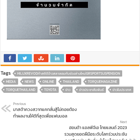
Tags
HILUXREVODท้าสถิติจ้าวสลาลอมกับช่วงล่างใหม่GRSPORTSUSPENSION
MEDIA
NEWS
ONLINE
THAILAND
TORQUEMAGAZINE
TORQUETHAILAND
TOYOTA
ข่าว
ข่าวประชาสัมพันธ์
ข่าวในประเทศ
Previous
มาสด้าควงสวาทแคทลั่นสู้ไม่ถอยต้อง
ทำผลงานให้ดีที่สุดเพื่อแฟนบอล
Next
ฮอนด้า แอลพีจีเอ ไทยแลนด์ 2023
รวมสุดยอดฝีมือระดับโลกร่วมประชัน