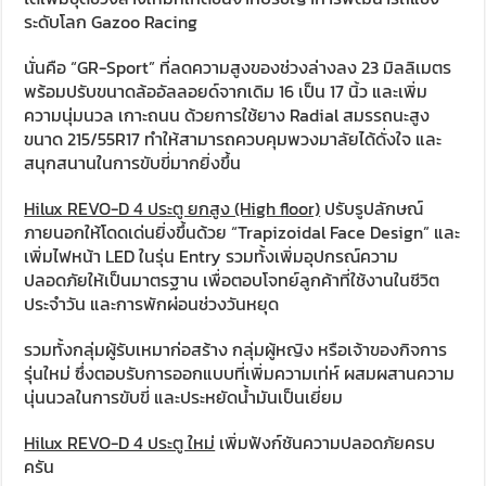
ระดับโลก Gazoo Racing
นั่นคือ “GR-Sport” ที่ลดความสูงของช่วงล่างลง 23 มิลลิเมตร
พร้อมปรับขนาดล้ออัลลอยด์จากเดิม 16 เป็น 17 นิ้ว และเพิ่ม
ความนุ่มนวล เกาะถนน ด้วยการใช้ยาง Radial สมรรถนะสูง
ขนาด 215/55R17 ทำให้สามารถควบคุมพวงมาลัยได้ดั่งใจ และ
สนุกสนานในการขับขี่มากยิ่งขึ้น
Hilux REVO-D 4 ประตู ยกสูง (High floor)
ปรับรูปลักษณ์
ภายนอกให้โดดเด่นยิ่งขึ้นด้วย “Trapizoidal Face Design” และ
เพิ่มไฟหน้า LED ในรุ่น Entry รวมทั้งเพิ่มอุปกรณ์ความ
ปลอดภัยให้เป็นมาตรฐาน เพื่อตอบโจทย์ลูกค้าที่ใช้งานในชีวิต
ประจำวัน และการพักผ่อนช่วงวันหยุด
รวมทั้งกลุ่มผู้รับเหมาก่อสร้าง กลุ่มผู้หญิง หรือเจ้าของกิจการ
รุ่นใหม่ ซึ่งตอบรับการออกแบบที่เพิ่มความเท่ห์ ผสมผสานความ
นุ่นนวลในการขับขี่ และประหยัดน้ำมันเป็นเยี่ยม
Hilux REVO-D 4 ประตู ใหม่
เพิ่มฟังก์ชันความปลอดภัยครบ
ครัน