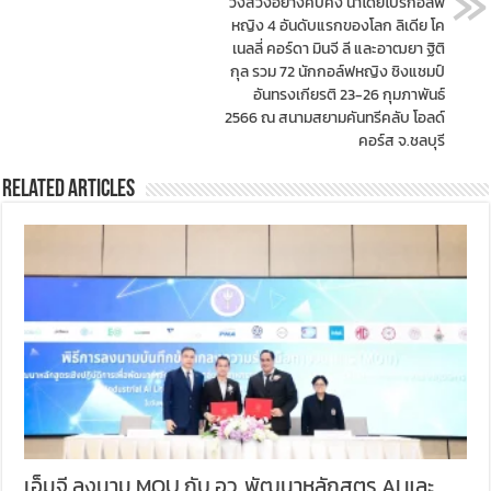
วงสวิงอย่างคับคั่ง นำโดยโปรกอล์ฟ
หญิง 4 อันดับแรกของโลก ลิเดีย โค
เนลลี่ คอร์ดา มินจี ลี และอาฒยา ฐิติ
กุล รวม 72 นักกอล์ฟหญิง ชิงแชมป์
อันทรงเกียรติ 23-26 กุมภาพันธ์
2566 ณ สนามสยามคันทรีคลับ โอลด์
คอร์ส จ.ชลบุรี
Related Articles
เอ็มจี ลงนาม MOU กับ อว. พัฒนาหลักสูตร AI และ