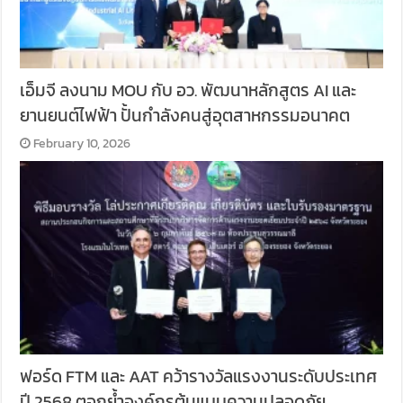
เอ็มจี ลงนาม MOU กับ อว. พัฒนาหลักสูตร AI และ
ยานยนต์ไฟฟ้า ปั้นกำลังคนสู่อุตสาหกรรมอนาคต
February 10, 2026
ฟอร์ด FTM และ AAT คว้ารางวัลแรงงานระดับประเทศ
ปี 2568 ตอกย้ำองค์กรต้นแบบความปลอดภัย