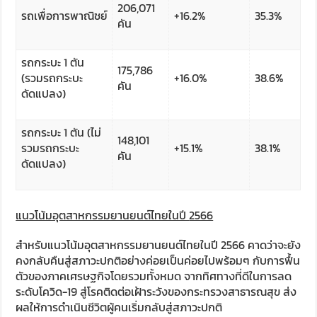
206,071
รถเพื่อการพาณิชย์
+16.2%
35.3%
คัน
รถกระบะ 1 ตัน
175,786
(รวมรถกระบะ
+16.0%
38.6%
คัน
ดัดแปลง)
รถกระบะ 1 ตัน (ไม่
148,101
รวมรถกระบะ
+15.1%
38.1%
คัน
ดัดแปลง)
แนวโน้มอุตสาหกรรมยานยนต์ไทยในปี
2566
สำหรับแนวโน้มอุตสาหกรรมยานยนต์ไทยในปี 2566 คาดว่าจะยัง
คงกลับคืนสู่สภาวะปกติอย่างค่อยเป็นค่อยไปพร้อมๆ กับการฟื้น
ตัวของภาคเศรษฐกิจโดยรวมทั้งหมด จากทิศทางที่ดีในการลด
ระดับโควิด-19 สู่โรคติดต่อเฝ้าระวังของกระทรวงสาธารณสุข ส่ง
ผลให้การดำเนินชีวิตผู้คนเริ่มกลับสู่สภาวะปกติ