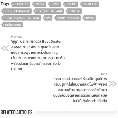
Tags
CARSALES
MEDIA
NEWS
ONLINE
THAILAND
TORQUEMAGAZINE
TORQUETHAILAND
TOYOTA
TOYOTAMOTORTHAILAND
ข่าว
ข่าวประชาสัมพันธ์
ข่าวรถ
ข่าวในประเทศ
Previous
‘ซูซูกิ’ ประกาศรางวัล Best Dealer
Award 2022 จัดประชุมเสริมความ
แข็งแกร่งผู้จำหน่ายทั่วประเทศ ชู
นโยบายประกาศเป้าหมาย 27,000 คัน
พร้อมด้วยเครือข่ายที่ครอบคลุมทั่ว
ประเทศ
Next
เกรท วอลล์ มอเตอร์ ร่วมเปิดศูนย์การ
เรียนรู้เทคโนโลยียานยนต์ไฟฟ้า พร้อม
ลงนามพัฒนาบุคลากรอาชีวศึกษา
ขับเคลื่อนอุตสาหกรรรมยานยนต์สมัย
ใหม่ให้เติบโตอย่างยั่งยืน
Related Articles