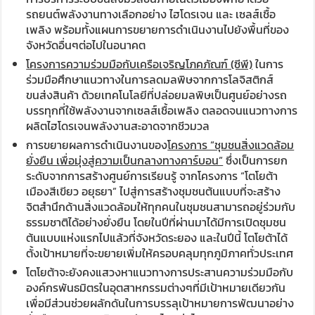
รถยนต์พลังงานทางเลือกอย่าง ไฮโดรเจน และ เซลส์เชื้อ
เพลิง พร้อมทั้งแผนการขยายการดำเนินงานไปยังพื้นที่ของ
จังหวัดอื่นๆต่อไปในอนาคต
โครงการความร่วมมือกับเครือเจริญโภคภัณฑ์ (ซีพี)
ในการ
ร่วมมือศึกษาแนวทางในการลดมลพิษจากการโลจิสติกส์
ขนส่งสินค้า ด้วยเทคโนโลยีที่ปล่อยมลพิษเป็นศูนย์อย่างรถ
บรรทุกที่ใช้พลังงานจากเซลส์เชื้อเพลิง ตลอดจนแนวทางการ
ผลิตไฮโดรเจนพลังงานสะอาดจากชีวมวล
การขยายผลการดำเนินงานของ
โครงการ “ชุมชนสิ่งแวดล้อม
ยั่งยืน เพื่อมุ่งสู่ความเป็นกลางทางคาร์บอน”
ซึ่งเป็นการยก
ระดับจากการสร้างศูนย์การเรียนรู้ จากโครงการ “โตโยต้า
เมืองสีเขียว อยุธยา” ไปสู่การสร้างชุมชนต้นแบบที่จะสร้าง
จิตสำนึกด้านสิ่งแวดล้อมให้ทุกคนในชุมชนสามารถอยู่ร่วมกับ
ธรรมชาติได้อย่างยั่งยืน โดยในปีที่ผ่านมาได้มีการเปิดชุมชน
ต้นแบบแห่งแรกไปแล้วที่จังหวัดระยอง และในปีนี้ โตโยต้าได้
ตั้งเป้าหมายที่จะขยายเพิ่มให้ครอบคลุมทุกภูมิภาคทั่วประเทศ
โตโยต้าจะยังคงแสวงหาแนวทางการประสานความร่วมมือกับ
องค์กรพันธมิตรในอุตสาหกรรมต่างๆที่มีเป้าหมายเดียวกัน
เพื่อมีส่วนช่วยผลักดันในการบรรลุเป้าหมายการพัฒนาอย่าง