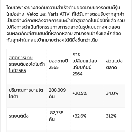
โดยเฉพาะอย่างยิ่งกับความสำเร็จด้านยอดขายของรถยนต์รุ่น
ใหม่อย่าง Veloz และ Yaris ATIV ที่ได้รับการตอบรับจากลูกค้า
เป็นอย่างดีภายหลังจากการแนะนำเข้าสู่ตลาดไปเมื่อปีที่แล้ว รวม
ไปถึงการดำเนินกิจกรรมทางการตลาดในรูปแบบต่างๆ ตลอด
จนผลิตภัณฑ์ยานยนต์ที่หลากหลาย สามารถเข้าถึงและใกล้ชิด
กับลูกค้าในกลุ่มเป้าหมายต่างๆได้ดียิ่งขึ้นกว่าเดิม
การ
สถิติการขาย
ยอดขายปี
เปลี่ยนแปลง
ส่วนแบ่ง
รถยนต์ของโตโยต้า
2565
เทียบกับปี
ตลาด
ในปี
2565
2564
ปริมาณการขายโต
288,809
+20.5%
34.0%
โยต้า
คัน
82,738
รถยนต์นั่ง
+32.6%
31.2%
คัน