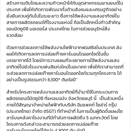
สร้างการเติบโตและความก้าวหน้าให้กับอุตสาหกรรมยานยนต์ใน
ประเทศ เพื่อให้เกิดการพัฒนาทั้งด้านสังคมและเศรษฐกิจอย่าง
ยั่งยืนควบคู่กันไปในระยะยาว ซึ่งการใช้พลังงานแสงอาทิตย์ใน
สายการผลิตรถยนต์ที่โรงงานแห่งนี้ ถือเป็นอีกหนึ่งก้าวสำคัญ
ของมิตซูบิชิ มอเตอร์ส ประเทศไทย ในการช่วยอนุรักษ์สิ่ง
แวดล้อม
ด้วยการช่วยลดการใช้พลังงานไฟฟ้าจากฟอสซิลในประเทศ ส่ง
ผลให้เกิดการลดการปล่อยก๊าซคาร์บอนไดออกไซด์ในชั้น
บรรยากาศได้ โดยมีการวางแผนที่จะขยายการใช้พลังงานแสง
อาทิตย์ไปยังโรงงานพ่นสีแห่งใหม่ในอนาคต เพื่อให้เราสามารถที่
จะช่วยลดการปล่อยก๊าซคาร์บอนไดออกไซด์รวมทุกโครงการ ได้
อย่างเป็นรูปธรรมกว่า 6,100* ตันต่อปี”
สำหรับโครงการพลังงานแสงอาทิตย์ที่นำมาใช้ในกระบวนการ
ผลิตรถยนต์มิตซูบิชิ ที่แหลมฉบัง จังหวัดชลบุรี นี้
เป็นส่วนหนึ่ง
ภายใต้สัญญาจำหน่ายไฟฟ้ากับบริษัท อิมแพคท์ โซล่าร์ กรุ๊ป
(ประเทศไทย) จำกัด (ISGT) ที่ทำหน้าที่ ในการเป็นผู้ติดตั้งแผงโซ
ลาร์บนหลังคาโรงงานที่มีกำลังการผลิตถึง 5 เมกกะวัตต์ โดย
โครงการดังกล่าวจะสามารถช่วยลดการปล่อยก๊าซ
คาร์บอนไดออกไซด์ได้กว่า 4,300* ตัน ต่อปี