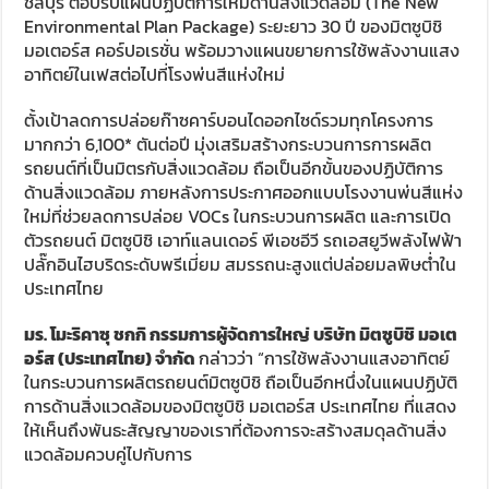
ชลบุรี ตอบรับแผนปฏิบัติการใหม่ด้านสิ่งแวดล้อม (The New
Environmental Plan Package) ระยะยาว 30 ปี ของมิตซูบิชิ
มอเตอร์ส คอร์ปอเรชั่น พร้อมวางแผนขยายการใช้พลังงานแสง
อาทิตย์ในเฟสต่อไปที่โรงพ่นสีแห่งใหม่
ตั้งเป้าลดการปล่อยก๊าซคาร์บอนไดออกไซด์รวมทุกโครงการ
มากกว่า 6,100* ตันต่อปี มุ่งเสริมสร้างกระบวนการการผลิต
รถยนต์ที่เป็นมิตรกับสิ่งแวดล้อม ถือเป็นอีกขั้นของปฏิบัติการ
ด้านสิ่งแวดล้อม ภายหลังการประกาศออกแบบโรงงานพ่นสีแห่ง
ใหม่ที่ช่วยลดการปล่อย VOCs ในกระบวนการผลิต และการเปิด
ตัวรถยนต์ มิตซูบิชิ เอาท์แลนเดอร์ พีเอชอีวี รถเอสยูวีพลังไฟฟ้า
ปลั๊กอินไฮบริดระดับพรีเมี่ยม สมรรถนะสูงแต่ปล่อยมลพิษต่ำใน
ประเทศไทย
มร. โมะริคาซุ ชกกิ กรรมการผู้จัดการใหญ่ บริษัท มิตซูบิชิ มอเต
อร์ส (ประเทศไทย) จำกัด
กล่าวว่า “การใช้พลังงานแสงอาทิตย์
ในกระบวนการผลิตรถยนต์มิตซูบิชิ ถือเป็นอีกหนึ่งในแผนปฏิบัติ
การด้านสิ่งแวดล้อมของมิตซูบิชิ มอเตอร์ส ประเทศไทย ที่แสดง
ให้เห็นถึงพันธะสัญญาของเราที่ต้องการจะสร้างสมดุลด้านสิ่ง
แวดล้อมควบคู่ไปกับการ