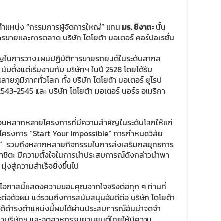
งตำแหน่ง “กรรมการผู้จัดการใหญ่” แทน
มร. ซึงาตะ
นั้น
ขายและการตลาด บริษัท โตโยต้า มอเตอร์ คอร์ปอเรชั่น
ชาญในการวางแผนปฏิบัติการขายรถยนต์ในระดับสากล
ั้งแต่เริ่มงานกับ บริษัทฯ ในปี 2528 โดยได้รับ
ายภูมิภาคทั่วโลก ทั้ง บริษัท โตโยต้า มอเตอร์ ยุโรป
ปี 2543-2545 และ บริษ้ท โตโยต้า มอเตอร์ นอร์ธ อเมริกา
ื่อนหลากหลายโครงการที่มีความสำคัญในระดับโลกให้แก่
าทิ โครงการ “Start Your Impossible” การกำหนดวิสัย
All” รวมถึงหลากหลายกิจกรรมในการส่งเสริมกลยุทธการ
ามาชิตะ มีความตั้งใจในการนำประสบการณ์ดังกล่าวนำพา
ุ่งสู่ความสำเร็จยิ่งขึ้นไป
้โอกาสนี้แสดงความขอบคุณจากใจจริงต่อทุก ๆ ท่านที่
ต่อตัวผม แต่รวมถึงการสนับสนุนอันดีต่อ บริษัท โตโยต้า
ด้ดำรงตำแหน่งนี้ผมได้ผ่านประสบการณ์อันน่าจดจำ
บริษัทฯ และอุตสาหกรรมยานยนต์ไทยให้มีความ