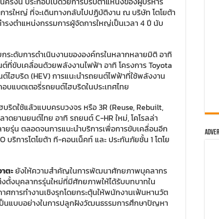
นครั้งนี้ ประกอบไปด้วยการปรับตำแหน่งของผู้บริหาร
การใหญ่ ที่จะเดินทางกลับไปปฏิบัติงาน ณ บริษัท โตโยต้า
งดำรงตำแหน่งกรรมการผู้จัดการใหญ่เป็นเวลา 4 ปี นับ
ารยกระดับการดำเนินงานขององค์กรในหลากหลายมิติ อาทิ
ที่ขับเคลื่อนด้วยพลังงานไฟฟ้า อาทิ โครงการ Toyota
ต์ไฮบริด (HEV) การแนะนำรถยนต์ไฟฟ้าที่ใช้พลังงาน
ะกอบแบตเตอรี่รถยนต์ไฮบริดในประเทศไทย
ฮบริดใช้แล้วแบบครบวงจร หรือ 3R (Reuse, Rebuilt,
ตลาดยานยนต์ไทย อาทิ รถยนต์ C-HR ใหม่, โคโรลล่า
ลายรุ่น ตลอดจนการแนะนำบริการเพื่อการขับเคลื่อนอีก
Adver
บริการโตโยต้า ที-คอนเน็คท์ และ ประกันภัยชั้น 1 โตโย
ึงาตะ
ยังให้ความสำคัญในการพัฒนาศักยภาพบุคลากร
ตั้งบุคลากรรุ่นใหม่ที่มีศักยภาพให้ได้รับบทบาทใน
าศการทำงานเชิงรุกโดยกระตุ้นให้พนักงานเฟ้นหานวัต
เป็นแบบอย่างในการปลูกฝังวัฒนธรรมการศึกษาปัญหา