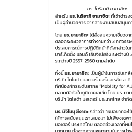
มร. โนริอากิ ยามาชิตะ
สำหรับ
มร
.
โนริอากิ ยามาชิตะ
ที่เข้าดำร
เป็นผู้อำนวยการ จากสายงานสนับสนุนการ
โดย
มร. ยามาชิตะ
ได้สั่งสมความเชี่ยว
ตลอดระยะเวลาการทำงานกว่า 3 ทศวรรษ นับต
ประสบการณ์การปฏิบัติหน้าที่ดังกล่าวในหล
มาร์เก็ตติ้ง แอนด์ เอ็นจิเนียริ่ง ระหว่าง
ระหว่างปี 2557-2560 ตามลำดับ
ทั้งนี้
มร. ยามาชิตะ
เป็นผู้นำในการขับเคล
บริษัท โตโยต้า มอเตอร์ คอร์ปอเรชั่น อ
ทัศน์องค์กรระดับสากล “Mobility for 
ตลาดดิจิทัลในภูมิภาคเอเชีย โดย มร. ย
บริษัท โตโยต้า มอเตอร์ ประเทศไทย จำกัด ม
มร
.
มิจิโนบุ ซึงาตะ
กล่าวว่า “ผมอยากจะใช
ให้การสนับสนุนเราเสมอมา ไม่เพียงเฉพาะ
มอเตอร์ ประเทศไทย ตลอดช่วงเวลาที่ผมไ
มากมาย ทั้งจากความพยายามในการนำพา