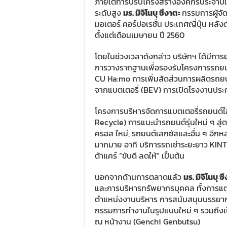
ภายใต้การปรับโครงสร้างองค์กรประจำปีใ
ระดับสูง
มร. มิจิโนบุ ซึงาตะ
กรรมการผู้จัด
มอเตอร์ คอร์ปอเรชั่น ประเทศญี่ปุ่น หลั
ตั้งแต่เดือนเมษายน ปี 2560
โดยในช่วงเวลาดังกล่าว บริษัทฯ ได้มีก
การวางรากฐานเพื่อรองรับโครงการรถยนต์
CU Ha:mo การเพิ่มสัดส่วนการผลิตรถยน
จากแบตเตอรี่ (BEV) การเปิดโรงงานปร
โครงการบริหารจัดการแบตเตอรี่รถยนต์ไ
Recycle) การแนะนำรถยนต์รุ่นใหม่ ๆ สู่
ครอส ใหม่, รถยนต์เลกซัสและอื่น ๆ อีกห
มากมาย อาทิ บริการรถเช่าระยะยาว KINTO 
ต้าแคร์ “ขับดี ลดให้” เป็นต้น
นอกจากด้านการตลาดแล้ว
มร. มิจิโนบุ ซ
และการบริหารทรัพยากรบุคคล ทั้งการแต่ง
ตำแหน่งงานบริหาร การสนับสนุนบรรยาก
กรรมการทำงานในรูปแบบใหม่ ๆ รวมถึง
ณ หน้างาน (Genchi Genbutsu)