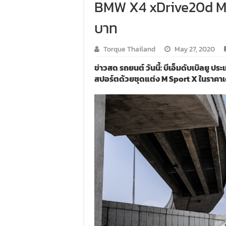
BMW X4 xDrive20d M 
บาท
Torque Thailand
May 27, 2020
ข่าวสด รถยนต์ วันนี้: บีเอ็มดับเบิลยู
สปอร์ตด้วยชุดแต่ง M Sport X ในราคา