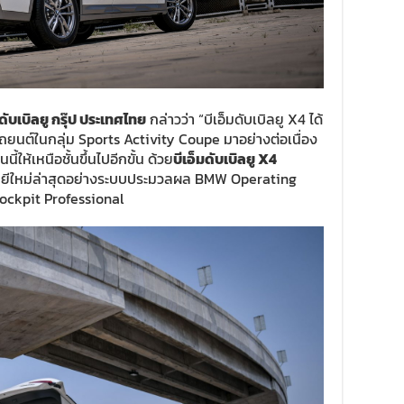
ับเบิลยู กรุ๊ป ประเทศไทย
กล่าวว่า “บีเอ็มดับเบิลยู X4 ได้
ยนต์ในกลุ่ม Sports Activity Coupe มาอย่างต่อเนื่อง
นี้ให้เหนือชั้นขึ้นไปอีกขั้น ด้วย
บีเอ็มดับเบิลยู X4
ยีใหม่ล่าสุดอย่างระบบประมวลผล BMW Operating
ckpit Professional