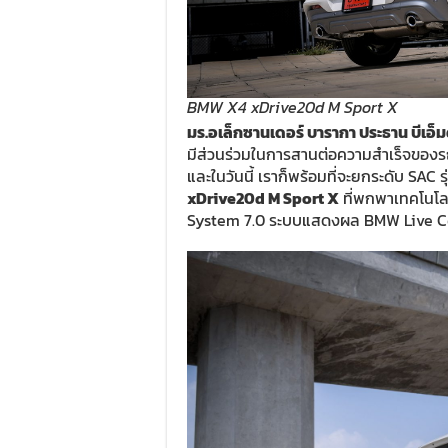
BMW X4 xDrive20d M Sport X
มร.อเล็กซานเดอร์ บารากา ประธาน บีเอ็มด
มีส่วนร่วมในการสานต่อความสำเร็จของรถ
และในวันนี้ เราก็พร้อมที่จะยกระดับ SAC รุ่น
xDrive20d M Sport X
ที่พกพาเทคโนโล
System 7.0 ระบบแสดงผล BMW Live Co