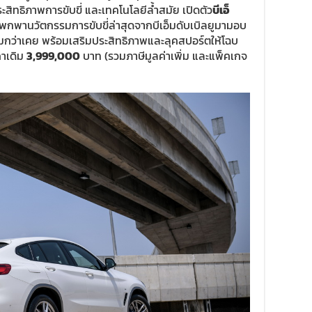
ระสิทธิภาพการขับขี่ และเทคโนโลยีล้ำสมัย เปิดตัว
บีเอ็
่พกพานวัตกรรมการขับขี่ล่าสุดจากบีเอ็มดับเบิลยูมามอบ
่ยมกว่าเคย พร้อมเสริมประสิทธิภาพและลุคสปอร์ตให้โฉบ
คาเดิม
3,999,000
บาท (รวมภาษีมูลค่าเพิ่ม และแพ็คเกจ