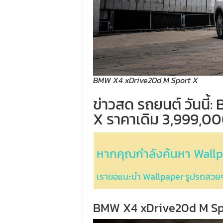
BMW X4 xDrive20d M Sport X
ข่าวสด รถยนต์ วันนี
X ราคาเดิม 3,999,0
หากคุณกำลังค้นหา Wall
เราขอแนะนำ Wallpaper รูปรถสวย
BMW X4 xDrive20d M Spo