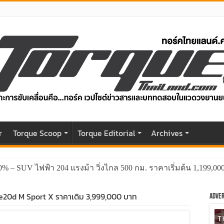
r
Torque Scoop
Torque Editorial
Archives
0% – SUV ไฟฟ้า 204 แรงม้า วิ่งไกล 500 กม. ราคาเริ่มต้น 1,199,0
GWM HAVAL H6 ปรับโฉมหน้าใหม่หล่อกว่าเดิม พร้อมสมรรถนะที่ดีย
20d M Sport X ราคาเดิม 3,999,000 บาท
Adver