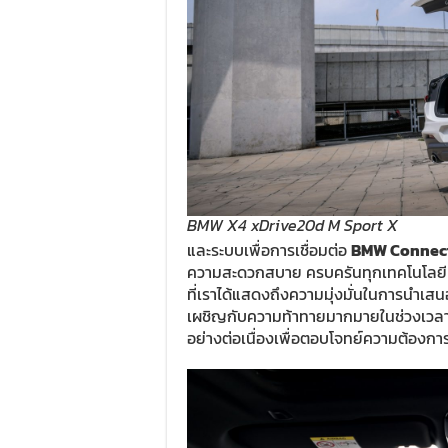
BMW X4 xDrive20d M Sport X
และระบบเพื่อการเชื่อมต่อ
BMW Connec
ความสะดวกสบาย ครบครันทุกเทคโนโลยีเพื่
ที่เราได้แสดงถึงความมุ่งมั่นในการนำเส
เผชิญกับความท้าทายมากมายในช่วงเวลานี
อย่างต่อเนื่องเพื่อตอบโจทย์ความต้องกา