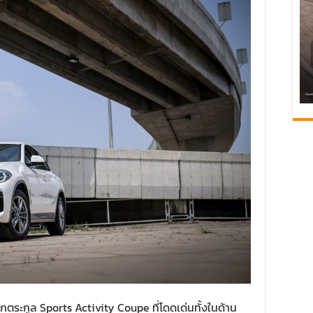
กตระกูล Sports Activity Coupe ที่โดดเด่นทั้งในด้าน