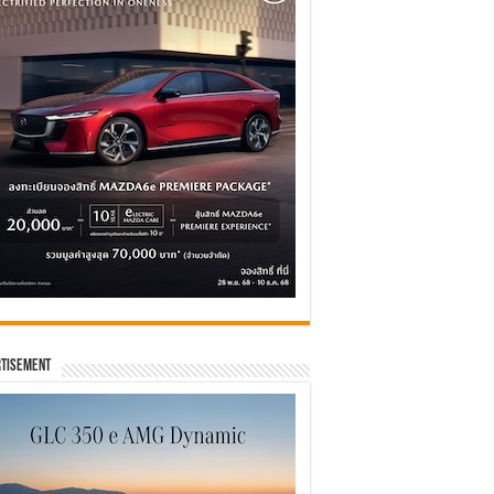
tisement