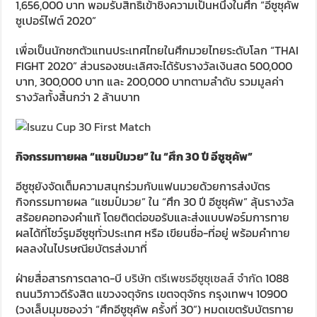
1,656,000 บาท พอมรับสิทธิ์เข้าชิงความเป็นหนึ่งในศึก “อีซูซุคัพ
ซูเปอร์ไฟต์ 2020”
เพื่อเป็นนักชกตัวแทนประเทศไทยในศึกมวยไทยระดับโลก “THAI
FIGHT 2020” ส่วนรองชนะเลิศจะได้รับรางวัลเงินสด 500,000
บาท, 300,000 บาท และ 200,000 บาทตามลำดับ รวมมูลค่า
รางวัลทั้งสิ้นกว่า 2 ล้านบาท
กิจกรรมทายผล “แชมป์มวย” ใน “ศึก 30 ปี อีซูซุคัพ”
อีซูซุยังจัดเต็มความสนุกร่วมกับแฟนมวยด้วยการส่งบัตร
กิจกรรมทายผล “แชมป์มวย” ใน “ศึก 30 ปี อีซูซุคัพ” ลุ้นรางวัล
สร้อยคอทองคำแท้ โดยติดต่อขอรับและส่งแบบฟอร์มการทาย
ผลได้ที่โชว์รูมอีซูซุทั่วประเทศ หรือ เขียนชื่อ-ที่อยู่ พร้อมคำทาย
ผลลงในไปรษณียบัตรส่งมาที่
ฝ่ายสื่อสารการตลาด-บี
บริษัท ตรีเพชรอีซูซุเซลส์ จำกัด
1088
ถนนวิภาวดีรังสิต แขวงจตุจักร เขตจตุจักร กรุงเทพฯ 10900
(วงเล็บมุมซองว่า “ศึกอีซูซุคัพ ครั้งที่ 30”) หมดเขตรับบัตรทาย