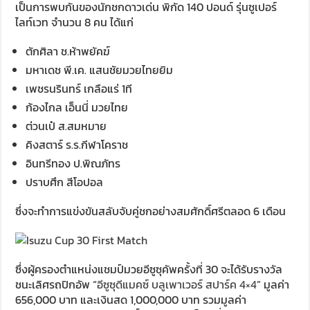
เป็นการพบกันของนักชกดาวเด่น พิกัด 140 ปอนด์ รุ่นซูเปอร์
ไลท์เวท จำนวน 8 คน ได้แก่
ตักศิลา ช.ห้าพยัคฆ์
มหาเดช พี.เค. แสนชัยมวยไทยยิม
เพชรนรินทร์ เกลือแร่ 1ที
ก้องไกล เอ็นนี่ มวยไทย
ต่วนเป๋ ส.สมหมาย
คิงสตาร์ ร.ร.กีฬาโคราช
อินทรีทอง ป.พิณภัทร
ปราบศึก สีโอปอล
ซึ่งจะทำการแข่งขันสลับจับคู่ชกอย่างสมศักดิ์ศรีตลอด 6 เดือน
ซึ่งผู้ครองตำแหน่งแชมป์มวยอีซูซุคัพครั้งที่ 30 จะได้รับรางวัล
ชนะเลิศรถปิกอัพ “
อีซูซุดีแมคซ์ บลูเพาเวอร์ สปาร์ค 4×4
” มูลค่า
656,000 บาท และเงินสด 1,000,000 บาท รวมมูลค่า