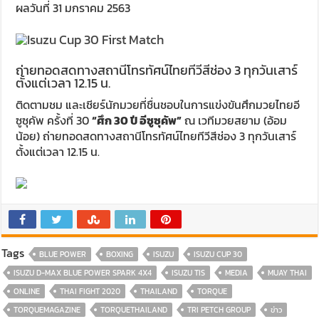
ผลวันที่ 31 มกราคม 2563
ถ่ายทอดสดทางสถานีโทรทัศน์ไทยทีวีสีช่อง 3 ทุกวันเสาร์
ตั้งแต่เวลา 12.15 น.
ติดตามชม และเชียร์นักมวยที่ชื่นชอบในการแข่งขันศึกมวยไทยอี
ซูซุคัพ ครั้งที่ 30
“ศึก 30 ปี อีซูซุคัพ”
ณ เวทีมวยสยาม (อ้อม
น้อย) ถ่ายทอดสดทางสถานีโทรทัศน์ไทยทีวีสีช่อง 3 ทุกวันเสาร์
ตั้งแต่เวลา 12.15 น.
Tags
BLUE POWER
BOXING
ISUZU
ISUZU CUP 30
ISUZU D-MAX BLUE POWER SPARK 4X4
ISUZU TIS
MEDIA
MUAY THAI
ONLINE
THAI FIGHT 2020
THAILAND
TORQUE
TORQUEMAGAZINE
TORQUETHAILAND
TRI PETCH GROUP
ข่าว