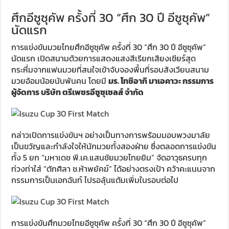
ศึกอีซูซุคัพ ครั้งที่ 30 “ศึก 30 ปี อีซูซุคัพ”
นัดแรก
การแข่งขันมวยไทยศึกอีซูซุคัพ ครั้งที่ 30 “ศึก 30 ปี อีซูซุคัพ”
นัดแรก เปิดสนามด้วยการแสดงแสงสีเรียกเสียงเชียร์สุด
กระหึ่มจากแฟนมวยที่สนใจเข้าจับจองพื้นที่รอบสังเวียนสนาม
มวยอ้อมน้อยนับพันคน โดยมี
มร. โทชิอากิ มาเอคาวะ กรรมการ
ผู้จัดการ บริษัท ตรีเพชรอีซูซุเซลส์ จำกัด
กล่าวเปิดการแข่งขันฯ อย่างเป็นทางการพร้อมมอบพวงมาลัย
เป็นขวัญและกำลังใจให้นักมวยทั้งสองฝ่าย ซึ่งตลอดการแข่งขัน
ทั้ง 5 ยก “มหาเดช พี.เค.แสนชัยมวยไทยยิม” จัดอาวุธครบทุก
ท่วงท่าใส่ “ตักศิลา ช.ห้าพยัคฆ์” ได้อย่างตรงเป้า คว้าคะแนนจาก
กรรมการเป็นเอกฉันท์ ไปรอลุ้นแต้มเพิ่มในรอบต่อไป
การแข่งขันศึกมวยไทยอีซูซุคัพ ครั้งที่ 30 “ศึก 30 ปี อีซูซุคัพ”