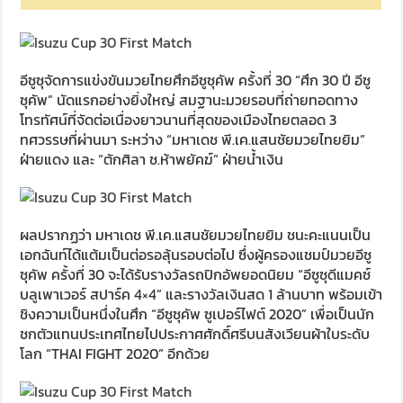
อีซูซุจัดการแข่งขันมวยไทยศึกอีซูซุคัพ ครั้งที่ 30 “ศึก 30 ปี อีซู
ซุคัพ” นัดแรกอย่างยิ่งใหญ่ สมฐานะมวยรอบที่ถ่ายทอดทาง
โทรทัศน์ที่จัดต่อเนื่องยาวนานที่สุดของเมืองไทยตลอด 3
ทศวรรษที่ผ่านมา ระหว่าง “มหาเดช พี.เค.แสนชัยมวยไทยยิม”
ฝ่ายแดง และ “ตักศิลา ช.ห้าพยัคฆ์” ฝ่ายน้ำเงิน
ผลปรากฏว่า มหาเดช พี.เค.แสนชัยมวยไทยยิม ชนะคะแนนเป็น
เอกฉันท์ได้แต้มเป็นต่อรอลุ้นรอบต่อไป ซึ่งผู้ครองแชมป์มวยอีซู
ซุคัพ ครั้งที่ 30 จะได้รับรางวัลรถปิกอัพยอดนิยม “อีซูซุดีแมคซ์
บลูเพาเวอร์ สปาร์ค 4×4” และรางวัลเงินสด 1 ล้านบาท พร้อมเข้า
ชิงความเป็นหนึ่งในศึก “อีซูซุคัพ ซูเปอร์ไฟต์ 2020” เพื่อเป็นนัก
ชกตัวแทนประเทศไทยไปประกาศศักดิ์ศรีบนสังเวียนผ้าใบระดับ
โลก “THAI FIGHT 2020” อีกด้วย