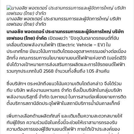
นางอลิซ พอตเตอร์ ประธานกรรมการและผู้จัดการใหญ่ บริษัท
เชฟรอน (ไทย) จำกัด
นางอลิซ พอตเตอร์ ประธานกรรมการและผู้จัดการใหญ่ บริษัท
เชฟรอน (ไทย) จำกัด
เปิดเผยว่า “ปัจจุบันตลาดรถยนต์ที่ขับ
เคลื่อนด้วยพลังงานไฟฟ้า (Electric Vehicle – EV) ใน
ประเทศไทย มีแนวโน้มการเติบโตของอุตสาหกรรมอย่างต่อเนื่อง
อีกทั้ง คณะกรรมการนโยบายยานยนต์ไฟฟ้าแห่งชาติ (บอร์ดอีวี)
ยังได้วางเป้าหมายการส่งเสริมการผลิตและการใช้รถยนต์ไฟฟ้า
รวมทุกประเภทในปี 2568 จำนวนทั้งสิ้นถึง 1.05 ล้านคัน
ซึ่งบริษัทฯ ตระหนักถึงแนวโน้มความเติบโตดังกล่าว จึงได้ร่วม
กับ บริษัท พลังงานมหานคร จำกัด ซึ่งเป็นบริษัทในกลุ่มบริษัท
พลังงานบริสุทธิ์ จำกัด (มหาชน) ในการสานต่อเพื่อขยายการติด
ตั้งบริการสถานีอัดประจุไฟฟ้าในสถานีบริการน้ำมันคาลเท็กซ์
เพิ่มทางเลือกด้านผลิตภัณฑ์ และเติมเต็มความสะดวกสบายให้
กับผู้ใช้รถ ความร่วมมือในครั้งนี้จะช่วยให้เราสามารถรองรับ
ความต้องการของผู้ใช้ยานยนต์ไฟฟ้า ภายใต้เป้าประสงค์ของ