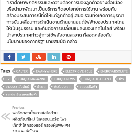
“เราศึกษาพฤติกรรมและความต้องการของลูกค้าอย่างต่อเนื่อง
เพื่อนำมาพัฒนาเป็นบริการที่ตอบโจทย์การใช้งาน พร้อมกับ
สร้างประสบการณ์ที่ดีให้แก่ลูกค้าอยู่เสมอ รวมทั้งเกิดการบูรณา
การขับเคลื่อนการดำเนินงานด้านยานยนต์ไฟฟ้าของประเทศไทย
ให้เป็นรูปธรรม และทันต่อการเปลี่ยนแปลงของเทคโนโลยี พร้อม
นำพาประเทศก้าวสู่การใช้พลังงานสะอาด ที่สอดคล้องกับ
นโยบายของภาครัฐ” นายสมบัติ กล่าว
Tags
CALTEX
EAANYWHERE
ELECTRICVEHICLE
ENERGYABSOLUTE
EV
TORQUEMAGAZINE
TORQUENEWS
TORQUETHAILAND
ข่าว
ข่าวประชาสัมพันธ์
ข่าวรถ
ข่าวในประเทศ
รถยนต์ไฟฟ้า
สถานีชาร์จรถยนต์ไฟฟ้า
Previous
ฟอร์ดตอกย้ำความใส่ใจด้วย
ผลิตภัณฑ์ใหม่ ‘ไมครอนแอร์® โพร
เท็กซ์’ ไส้กรองแอร์ กรองฝุ่นพิษ PM
2.5 และเชื้อไวรัส