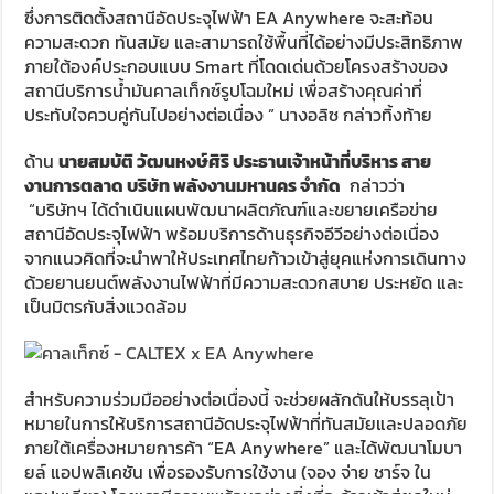
ซึ่งการติดตั้งสถานีอัดประจุไฟฟ้า EA Anywhere จะสะท้อน
ความสะดวก ทันสมัย และสามารถใช้พื้นที่ได้อย่างมีประสิทธิภาพ
ภายใต้องค์ประกอบแบบ Smart ที่โดดเด่นด้วยโครงสร้างของ
สถานีบริการน้ำมันคาลเท็กซ์รูปโฉมใหม่ เพื่อสร้างคุณค่าที่
ประทับใจควบคู่กันไปอย่างต่อเนื่อง ” นางอลิซ กล่าวทิ้งท้าย
ด้าน
นายสมบัติ
วัฒนหงษ์ศิริ ประธานเจ้าหน้าที่บริหาร สาย
งานการตลาด บริษัท พลังงานมหานคร จำกัด
กล่าวว่า
“บริษัทฯ ได้ดำเนินแผนพัฒนาผลิตภัณฑ์และขยายเครือข่าย
สถานีอัดประจุไฟฟ้า พร้อมบริการด้านธุรกิจอีวีอย่างต่อเนื่อง
จากแนวคิดที่จะนำพาให้ประเทศไทยก้าวเข้าสู่ยุคแห่งการเดินทาง
ด้วยยานยนต์พลังงานไฟฟ้าที่มีความสะดวกสบาย ประหยัด และ
เป็นมิตรกับสิ่งแวดล้อม
สำหรับความร่วมมืออย่างต่อเนื่องนี้ จะช่วยผลักดันให้บรรลุเป้า
หมายในการให้บริการสถานีอัดประจุไฟฟ้าที่ทันสมัยและปลอดภัย
ภายใต้เครื่องหมายการค้า “EA Anywhere” และได้พัฒนาโมบา
ยล์ แอปพลิเคชัน เพื่อรองรับการใช้งาน (จอง จ่าย ชาร์จ ใน