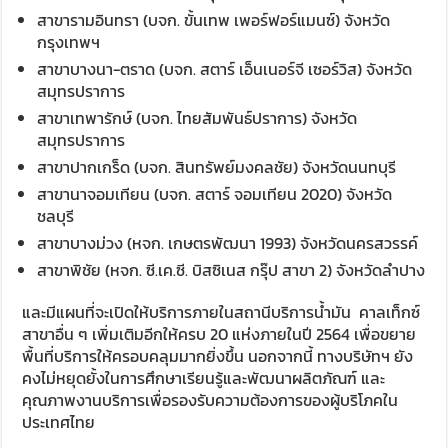
สาขารามอินทรา (บจก. ขั้นเทพ เพอร์ฟอร์แมนซ์) จังหวัด
กรุงเทพฯ
สาขาบางนา-ตราด (บจก. สตาร์ เอ็นเนอร์จี เซอร์วิส) จังหวัด
สมุทรปราการ
สาขาเทพารักษ์ (บจก. ไทยสัมพันธ์ปราการ) จังหวัด
สมุทรปราการ
สาขาปากเกร็ด (บจก. สินทรัพย์มงคลชัย) จังหวัดนนทบุรี
สาขานาจอมเทียน (บจก. สตาร์ จอมเทียน 2020) จังหวัด
ชลบุรี
สาขาบางม่วง (หจก. เกษตรพัฒนา 1993) จังหวัดนครสวรรค์
สาขาพิชัย (หจก. ซี.เค.ซี. บิสซิเนส กรุ๊ป สาขา 2) จังหวัดลำปาง
และมีแผนที่จะเปิดให้บริการภายในสถานีบริการน้ำมัน คาลเท็กซ์
สาขาอื่น ๆ เพิ่มเติมอีกให้ครบ 20 แห่งภายในปี 2564 เพื่อขยาย
พื้นที่บริการให้ครอบคลุมมากยิ่งขึ้น นอกจากนี้ ทางบริษัทฯ ยัง
คงไม่หยุดยั้งในการศึกษาเรียนรู้และพัฒนาผลิตภัณฑ์ และ
คุณภาพงานบริการเพื่อรองรับความต้องการของผู้บริโภคใน
ประเทศไทย