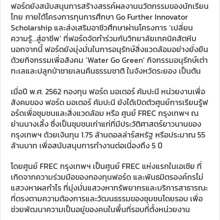
ฟอร์ดยังสนับสนุนการสร้างสรรค์ผลงานนวัตกรรมของนักเรียน
ไทย ภายใต้โครงการทุนการศึกษา Go Further Innovator
Scholarship และส่งเสริมอาชีวศึกษาผ่านโครงการ ‘เปลี่ยน
ความรู้…สู่อาชีพ’ ที่ฟอร์ดจัดทำร่วมกับวิทยาลัยเทคนิคสัตหีบ
นอกจากนี้ ฟอร์ดยังมุ่งมั่นในการอนุรักษ์สิ่งแวดล้อมอย่างยั่งยืน
ด้วยกิจกรรมเพื่อสังคม ‘Water Go Green’ กิจกรรมอนุรักษ์เต่า
ทะเลและปลูกป่าชายเลนคืนธรรมชาติ ในจังหวัดระยอง เป็นต้น
เมื่อปี พ.ศ. 2562 กองทุน ฟอร์ด มอเตอร์ คัมปะนี หน่วยงานเพื่อ
สังคมของ ฟอร์ด มอเตอร์ คัมปะนี ยังได้เปิดตัวศูนย์การเรียนรู้ฟ
อร์ดเพื่อชุมชนและสิ่งแวดล้อม หรือ ศูนย์ FREC กรุงเทพฯ ณ
ย่านนางเลิ้ง ซึ่งเป็นชุมชนเก่าแก่ที่มีประวัติศาสตร์ยาวนานของ
กรุงเทพฯ ด้วยเงินทุน 1.75 ล้านดอลล่าร์สหรัฐ หรือประมาณ 55
ล้านบาท เพื่อสนับสนุนการทำงานต่อเนื่องถึง 5 ปี
โดยศูนย์ FREC กรุงเทพฯ เป็นศูนย์ FREC แห่งแรกในเอเชีย ที่
เกิดจากความร่วมมือของกองทุนฟอร์ด และพันธมิตรองค์กรไม่
แสวงหาผลกำไร ที่มุ่งมั่นแสวงหาทรัพยากรและบริการสาธารณะ
ที่ตรงตามความต้องการและวัฒนธรรมของชุมชนโดยรอบ เพื่อ
ช่วยพัฒนาความเป็นอยู่ของคนในพื้นที่รอบที่ตั้งหน่วยงาน