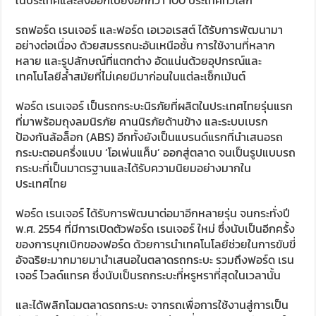
รถฟอร์ด เรนเจอร์ และฟอร์ด เอเวอเรสต์ ได้รับการพัฒนามา
อย่างต่อเนื่อง ด้วยสมรรถนะอันเหนือชั้น การใช้งานที่หลาก
หลาย และรูปลักษณ์ที่แตกต่าง อัดแน่นด้วยอุปกรณ์และ
เทคโนโลยีล้ำสมัยที่ไม่เคยมีมาก่อนในแต่ละเซ็กเม้นต์
ฟอร์ด เรนเจอร์ เป็นรถกระบะนิรภัยที่ผลิตในประเทศไทยรุ่นแรก
ที่มาพร้อมถุงลมนิรภัย คานนิรภัยด้านข้าง และระบบเบรก
ป้องกันล้อล็อก (ABS) อีกทั้งยังเป็นแบรนด์แรกที่นำเสนอรถ
กระบะตอนครึ่งแบบ ‘โอเพ่นแค็บ’ ออกสู่ตลาด จนเป็นรูปแบบรถ
กระบะที่เป็นมาตรฐานและได้รับความนิยมอย่างมากใน
ประเทศไทย
ฟอร์ด เรนเจอร์ ได้รับการพัฒนาต่อมาอีกหลายรุ่น จนกระทั่งปี
พ.ศ. 2554 ที่มีการเปิดตัวฟอร์ด เรนเจอร์ ใหม่ ซึ่งนับเป็นอีกครั้ง
ของการบุกเบิกของฟอร์ด ด้วยการนำเทคโนโลยีช่วยในการขับขี่
อัจฉริยะมากมายมานำเสนอในตลาดรถกระบะ รวมถึงฟอร์ด เรน
เจอร์ ไวลด์แทรค ซึ่งนับเป็นรถกระบะที่หรูหราที่สุดในเวลานั้น
และได้พลิกโฉมตลาดรถกระบะ จากรถเพื่อการใช้งานสู่การเป็น