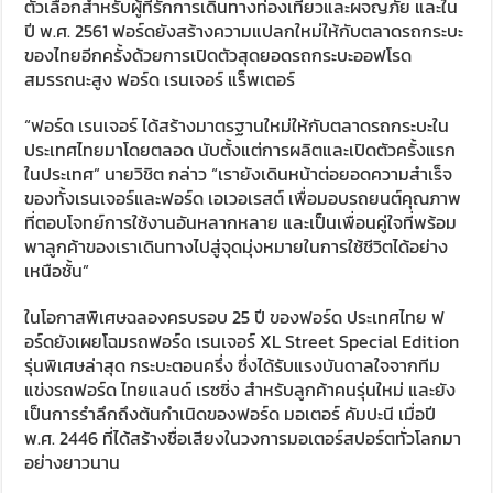
ตัวเลือกสำหรับผู้ที่รักการเดินทางท่องเที่ยวและผจญภัย และใน
ปี พ.ศ. 2561 ฟอร์ดยังสร้างความแปลกใหม่ให้กับตลาดรถกระบะ
ของไทยอีกครั้งด้วยการเปิดตัวสุดยอดรถกระบะออฟโรด
สมรรถนะสูง ฟอร์ด เรนเจอร์ แร็พเตอร์
“ฟอร์ด เรนเจอร์ ได้สร้างมาตรฐานใหม่ให้กับตลาดรถกระบะใน
ประเทศไทยมาโดยตลอด นับตั้งแต่การผลิตและเปิดตัวครั้งแรก
ในประเทศ” นายวิชิต กล่าว “เรายังเดินหน้าต่อยอดความสำเร็จ
ของทั้งเรนเจอร์และฟอร์ด เอเวอเรสต์ เพื่อมอบรถยนต์คุณภาพ
ที่ตอบโจทย์การใช้งานอันหลากหลาย และเป็นเพื่อนคู่ใจที่พร้อม
พาลูกค้าของเราเดินทางไปสู่จุดมุ่งหมายในการใช้ชีวิตได้อย่าง
เหนือชั้น”
ในโอกาสพิเศษฉลองครบรอบ 25 ปี ของฟอร์ด ประเทศไทย ฟ
อร์ดยังเผยโฉมรถฟอร์ด เรนเจอร์ XL Street Special Edition
รุ่นพิเศษล่าสุด กระบะตอนครึ่ง ซึ่งได้รับแรงบันดาลใจจากทีม
แข่งรถฟอร์ด ไทยแลนด์ เรซซิ่ง สำหรับลูกค้าคนรุ่นใหม่ และยัง
เป็นการรำลึกถึงต้นกำเนิดของฟอร์ด มอเตอร์ คัมปะนี เมื่อปี
พ.ศ. 2446 ที่ได้สร้างชื่อเสียงในวงการมอเตอร์สปอร์ตทั่วโลกมา
อย่างยาวนาน