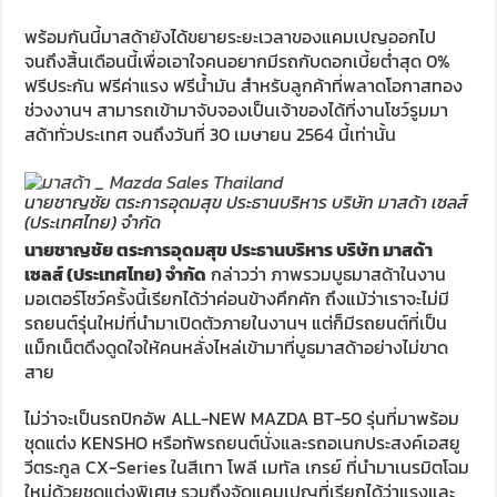
พร้อมกันนี้มาสด้ายังได้ขยายระยะเวลาของแคมเปญออกไป
จนถึงสิ้นเดือนนี้เพื่อเอาใจคนอยากมีรถกับดอกเบี้ยต่ำสุด 0%
ฟรีประกัน ฟรีค่าแรง ฟรีน้ำมัน สำหรับลูกค้าที่พลาดโอกาสทอง
ช่วงงานฯ สามารถเข้ามาจับจองเป็นเจ้าของได้ที่งานโชว์รูมมา
สด้าทั่วประเทศ จนถึงวันที่ 30 เมษายน 2564 นี้เท่านั้น
นายชาญชัย ตระการอุดมสุข ประธานบริหาร บริษัท มาสด้า เซลส์
(ประเทศไทย) จำกัด
นายชาญชัย ตระการอุดมสุข ประธานบริหาร บริษัท มาสด้า
เซลส์ (ประเทศไทย) จำกัด
กล่าวว่า ภาพรวมบูธมาสด้าในงาน
มอเตอร์โชว์ครั้งนี้เรียกได้ว่าค่อนข้างคึกคัก ถึงแม้ว่าเราจะไม่มี
รถยนต์รุ่นใหม่ที่นำมาเปิดตัวภายในงานฯ แต่ก็มีรถยนต์ที่เป็น
แม็กเน็ตดึงดูดใจให้คนหลั่งไหล่เข้ามาที่บูธมาสด้าอย่างไม่ขาด
สาย
ไม่ว่าจะเป็นรถปิกอัพ ALL-NEW MAZDA BT-50 รุ่นที่มาพร้อม
ชุดแต่ง KENSHO หรือทัพรถยนต์นั่งและรถอเนกประสงค์เอสยู
วีตระกูล CX-Series ในสีเทา โพลี เมทัล เกรย์ ที่นำมาเนรมิตโฉม
ใหม่ด้วยชุดแต่งพิเศษ รวมถึงจัดแคมเปญที่เรียกได้ว่าแรงและ