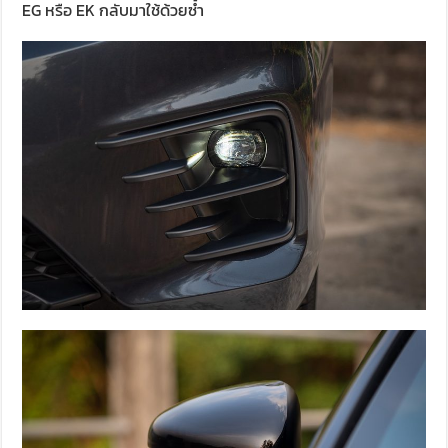
EG หรือ EK กลับมาใช้ด้วยซ้ำ