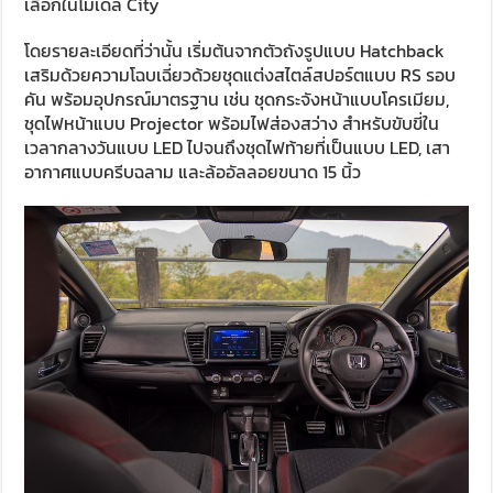
เลือกในโมเดล City
โดยรายละเอียดที่ว่านั้น เริ่มต้นจากตัวถังรูปแบบ Hatchback
เสริมด้วยความโฉบเฉี่ยวด้วยชุดแต่งสไตล์สปอร์ตแบบ RS รอบ
คัน พร้อมอุปกรณ์มาตรฐาน เช่น ชุดกระจังหน้าแบบโครเมียม,
ชุดไฟหน้าแบบ Projector พร้อมไฟส่องสว่าง สำหรับขับขี่ใน
เวลากลางวันแบบ LED ไปจนถึงชุดไฟท้ายที่เป็นแบบ LED, เสา
อากาศแบบครีบฉลาม และล้ออัลลอยขนาด 15 นิ้ว