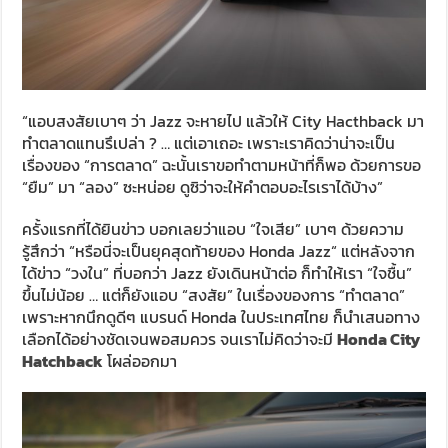
“แอบสงสัยเบาๆ ว่า Jazz จะหายไป แล้วให้ City Hacthback มา
ทำตลาดแทนรึเปล่า ? … แต่เอาเถอะ เพราะเราคิดว่าน่าจะเป็น
เรื่องของ “การตลาด” ฉะนั้นเราขอทำตามหน้าที่ก็พอ ด้วยการขอ
“ยืม” มา “ลอง” ซะหน่อย ดูซิว่าจะให้คำตอบอะไรเราได้บ้าง”
ครั้งแรกที่ได้ยินข่าว บอกเลยว่าแอบ “ใจเสีย” เบาๆ ด้วยความ
รู้สึกว่า “หรือนี่จะเป็นยุคสุดท้ายของ Honda Jazz“ แต่หลังจาก
ได้ข่าว “วงใน” ที่บอกว่า Jazz ยังเดินหน้าต่อ ก็ทำให้เรา “ใจชื้น”
ขึ้นไม่น้อย … แต่ก็ยังแอบ “สงสัย” ในเรื่องของการ “ทำตลาด”
เพราะหากนึกดูดีๆ แบรนด์ Honda ในประเทศไทย ก็นำเสนอทาง
เลือกได้อย่างชัดเจนพอสมควร จนเราไม่คิดว่าจะมี
Honda City
Hatchback
โผล่ออกมา