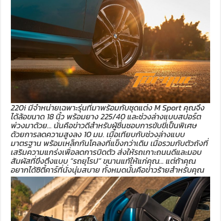
220i มีจำหน่ายเฉพาะรุ่นที่มาพร้อมกับชุดแต่ง M Sport คุณจึง
ได้ล้อขนาด 18 นิ้ว พร้อมยาง 225/40 และช่วงล่างแบบสปอร์ต
พ่วงมาด้วย… นั่นคือข่าวดีสำหรับผู้ชื่นชอบการขับขี่เป็นพิเศษ
ด้วยการลดความสูงลง 10 มม. เมื่อเทียบกับช่วงล่างแบบ
มาตรฐาน พร้อมเหล็กกันโคลงที่แข็งกว่าเดิม เมื่อรวมกับตัวถังที่
เสริมความแกร่งเพื่อลดการบิดตัว ส่งให้รถเกาะถนนดีและมอบ
สัมผัสที่ขึงตึงแบบ “รถยุโรป” ขนานแท้ให้แก่คุณ… แต่ถ้าคุณ
อยากได้ซิตี้คาร์ที่นั่งนุ่มสบาย ทั้งหมดนั้นคือข่าวร้ายสำหรับคุณ