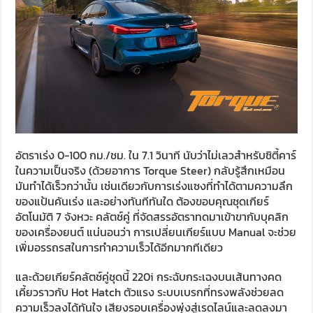
อัตราเร่ง 0-100 กม./ชม. ใน 7.1 วินาที นับว่าไม่เลวสำหรับซิตี้คาร์
ในความเป็นจริง (ด้วยอาการ Torque Steer) กลับรู้สึกเหมือน
มันทำได้เร็วกว่านั้น เช่นเดียวกับการเร่งแซงที่ทำได้ตามความลึก
ของแป้นคันเร่ง และอย่างทันทีทันใด ต้องขอบคุณชุดเกียร์
อัตโนมัติ 7 จังหวะ คลัตช์คู่ ที่จัดสรรอัตราทดมาเข้าขากับบุคลิก
ของเครื่องยนต์ แน่นอนว่า การเปลี่ยนเกียร์แบบ Manual จะช่วย
เพิ่มอรรถรสในการทำความเร็วได้อีกมากทีเดียว
และด้วยเกียร์คลัตช์คู่ชุดนี้ 220i กระฉับกระเฉงบนเส้นทางคด
เคี้ยวราวกับ Hot Hatch ตัวแรง ระบบเบรกที่ทรงพลังช่วยลด
ความเร็วลงได้ทันใจ เสียงรอบเครื่องพุ่งสู่เรดไลน์และลดลงมา