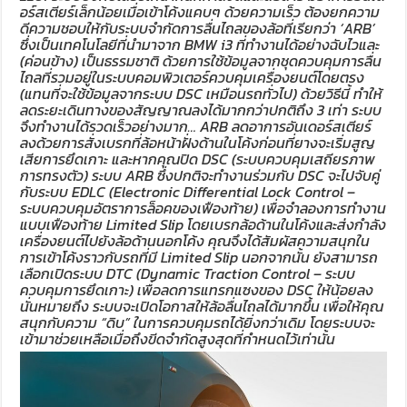
อร์สเตียร์เล็กน้อยเมื่อเข้าโค้งแคบๆ ด้วยความเร็ว ต้องยกความ
ดีความชอบให้กับระบบจำกัดการลื่นไถลของล้อที่เรียกว่า ‘ARB’
ซึ่งเป็นเทคโนโลยีที่นำมาจาก BMW i3 ที่ทำงานได้อย่างฉับไวและ
(ค่อนข้าง) เป็นธรรมชาติ ด้วยการใช้ข้อมูลจากชุดควบคุมการลื่น
ไถลที่รวมอยู่ในระบบคอมพิวเตอร์ควบคุมเครื่องยนต์โดยตรง
(แทนที่จะใช้ข้อมูลจากระบบ DSC เหมือนรถทั่วไป) ด้วยวิธีนี้ ทำให้
ลดระยะเดินทางของสัญญาณลงได้มากกว่าปกติถึง 3 เท่า ระบบ
จึงทำงานได้รวดเร็วอย่างมาก… ARB ลดอาการอันเดอร์สเตียร์
ลงด้วยการสั่งเบรกที่ล้อหน้าฝั่งด้านในโค้งก่อนที่ยางจะเริ่มสูญ
เสียการยึดเกาะ และหากคุณปิด DSC (ระบบควบคุมเสถียรภาพ
การทรงตัว) ระบบ ARB ซึ่งปกติจะทำงานร่วมกับ DSC จะไปจับคู่
กับระบบ EDLC (Electronic Differential Lock Control –
ระบบควบคุมอัตราการล็อคของเฟืองท้าย) เพื่อจำลองการทำงาน
แบบเฟืองท้าย Limited Slip โดยเบรกล้อด้านในโค้งและส่งกำลัง
เครื่องยนต์ไปยังล้อด้านนอกโค้ง คุณจึงได้สัมผัสความสนุกใน
การเข้าโค้งราวกับรถที่มี Limited Slip นอกจากนั้น ยังสามารถ
เลือกเปิดระบบ DTC (Dynamic Traction Control – ระบบ
ควบคุมการยึดเกาะ) เพื่อลดการแทรกแซงของ DSC ให้น้อยลง
นั่นหมายถึง ระบบจะเปิดโอกาสให้ล้อลื่นไถลได้มากขึ้น เพื่อให้คุณ
สนุกกับความ “ดิบ” ในการควบคุมรถได้ยิ่งกว่าเดิม โดยระบบจะ
เข้ามาช่วยเหลือเมื่อถึงขีดจำกัดสูงสุดที่กำหนดไว้เท่านั้น