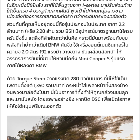
ในอีกหนึ่งปีให้หลัง รถที่ใช้พื้นฐานจาก 1-series มาปรับส่วนท้าย
ให้เป็นทรง 4 ประตูท้ายลาดคันนี้ พุ่งเป้าไปที่คนหนุ่มสาวชาว
เมืองซึ่งต้องการรถขนาดกะทัดรัด ทว่ากระฉับกระเฉงคล่องตัว
ส่วนคันที่คุณเห็นอยู่ตอนนี้คือรุ่นประกอบในประเทศ ราคา 2.2
ล้านบาท (หรือ 2.28 ล้าน รวม BSI) มีอุปกรณ์มาตรฐานมาให้ครบ
ครันยิ่งขึ้น แต่สิ่งที่สำคัญกว่านั้นคือ คราวนี้มันมาพร้อมกับขุม
พลังที่กำยำกว่าเดิม! BMW คันจิ๋ว ใช้เครื่องยนต์เบนซินเทอร์โบ
ความจุ 2.0 ลิตร 192 แรงม้า วางขวาง ขับเคลื่อนล้อหน้า ให้
อรรถรสการขับขี่ที่ชวนให้หวนนึกถึง Mini Cooper S รุ่นแรก
ภายใต้หลังคา BMW
ด้วย Torque Steer จากแรงบิด 280 นิวตันเมตร ที่มีให้ใช้เต็ม
เพดานตั้งแต่ 1,350 รอบ/นาที กระหน่ำใส่เพลาหน้าทั้งสองข้าง
จนพวงมาลัยดึงไปมา นี่เป็นอาการที่ทั้งทำให้คุณกลัวจนขนลุก
และเมามันสะใจ โดยเฉพาะอย่างยิ่ง หากปิด DSC เพื่อเปิดโอกาส
ให้ล้อได้หมุนฟรีขณะออกตัว