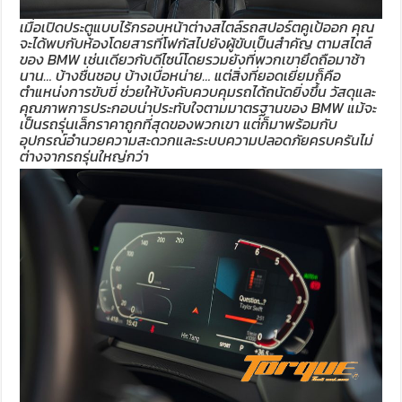
เมื่อเปิดประตูแบบไร้กรอบหน้าต่างสไตล์รถสปอร์ตคูเป้ออก คุณ
จะได้พบกับห้องโดยสารที่โฟกัสไปยังผู้ขับเป็นสำคัญ ตามสไตล์
ของ BMW เช่นเดียวกับดีไซน์โดยรวมยังที่พวกเขายึดถือมาช้า
นาน… บ้างชื่นชอบ บ้างเบื่อหน่าย… แต่สิ่งที่ยอดเยี่ยมก็คือ
ตำแหน่งการขับขี่ ช่วยให้บังคับควบคุมรถได้ถนัดยิ่งขึ้น วัสดุและ
คุณภาพการประกอบน่าประทับใจตามมาตรฐานของ BMW แม้จะ
เป็นรถรุ่นเล็กราคาถูกที่สุดของพวกเขา แต่ก็มาพร้อมกับ
อุปกรณ์อำนวยความสะดวกและระบบความปลอดภัยครบครันไม่
ต่างจากรถรุ่นใหญ่กว่า