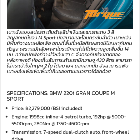
เบาะนั่งแบบสปอร์ต เดินด้ายสีน้ำเงินและแทรกแถบ 3 สี
สัญลักษณ์ของ M Sport นั่งสบายและโอบกระชับลำตัว เบาะหลัง
มีพื้นที่วางขาเหลือเฟือ ขณะที่พื้นที่เหนือศีรษะอาจมีปัญหากับคน
ตัวสูง เพราะแม้หลังคาพาโนรามิกจะทำให้ได้ความสูงเพิ่มขึ้น 14
มม. ทว่าพนักพิงที่วางไว้หลังเสา C จึงตรงกับช่วงลาดของ
หลังคาพอดี ห้องเก็บสัมภาระท้ายรถมีความจุ 430 ลิตร สามารถ
ใส่กระเป๋าใบใหญ่ๆ 2 ใบ ได้สบายๆ นอกจากนั้น ยังสามารถพับ
เบาะหลังเพื่อเพิ่มพื้นที่เก็บของตามแนวยาวได้อีกด้วย
SPECIFICATIONS: BMW 220i GRAN COUPE M
SPORT
Price: ฿2,279,000 (BSI included)
Engine: 1998cc inline-4 petrol turbo, 192hp @ 5000-
5500rpm, 280Nm @ 1350-4600rpm
Transmission: 7-speed dual-clutch auto, front-wheel
drive