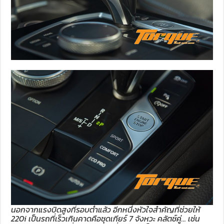
นอกจากแรงบิดสูงที่รอบต่ำแล้ว อีกหนึ่งหัวใจสำคัญที่ช่วยให้
220i เป็นรถที่เร็วเกินคาดคือชุดเกียร์ 7 จังหวะ คลัตช์คู่… เช่น