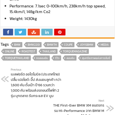
Performance: 7.1sec 0-100km/h, 238km/h top speed,
15.4km/l, 148g/km Co2
Weight: 1430kg
Tags
BMW
BMW220I
BMWTH
COUPE
JOYISBMW
MEDIA
ONLINE
ROADTEST
THAILAND
TORQUEMAGAZINE
TORQUETHAILAND
ทดลองขับ
รีวิว
ลองขับ
สุนทรียภาพแห่งการขับขี่
Previous
เบลฟอร์ต ออโตโมบิล (ประเทศไทย)
ปลื้ม เปอโยต์-จี๊ป ส่งมอบลูกค้า กว่า
1,600 คัน ตั้งเป้า ปี’66 รวมกว่า
1,000 คัน พร้อมส่งรถยนต์ไฟฟ้า 2
รุ่น บุกตลาด รับกระแส EV บูม
Next
THE First-Ever BMW XM ยนตรกร
รม Hi-Performance จาก BMW M