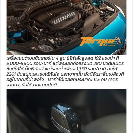
เครื่องยนต์เบนซินเทอร์โบ 4 สูบ ให้กำลังสูงสุด 192 แรงม้า ที่
5,000-5,500 รอบ/นาที แต่พระเอกคือแรงบิด 280 นิวตันเมตร
ซึ่งมีให้ใช้เต็มพิกัดตั้งแต่รอบต่ำเพียง 1,350 รอบ/นาที ส่งให้
220i ขับสนุกและเร่งได้ทันใจ นอกจากนั้น ยังมีอัตราสิ้นเปลืองที่
อยู่ในเกณฑ์น่าพอใจ… เราทำได้เฉลี่ยที่ประมาณ 11.5 กม./ลิตร
จากการขับใช้งานแบบปกติ