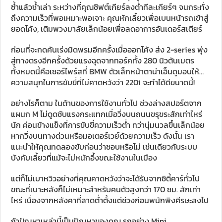
ซ้ำแล้วซ้ำเล่า ระหว่างที่คุณชิฟต์เกียร์ลงต่ำทีละเกียร์ๆ จนกระทั่ง
ถึงความเร็วที่พอเหมาะพอเจาะ คุณหักเลี้ยวเพื่อเบนหน้ารถเข้าสู่
ยอดโค้ง, เติมพวงมาลัยเล็กน้อยเพื่อลดอาการอันเดอร์สเตียร์
ก่อนที่จะกดคันเร่งมิดพรมอีกครั้งเมื่อออกโค้ง ส่ง 2-series พุ่ง
สู่ทางตรงอีกครั้งด้วยแรงฉุดจากทอร์คทั้ง 280 นิวตันเมตร
ทั้งหมดนี้คือเซอร์ไพร์สที่ BMW ตัวเล็กหน้าตาน่าเอ็นดูมอบให้…
ความสนุกในการขับขี่ที่ไม่คาดหวังว่า 220i จะทำได้ดีขนาดนี้!
อย่างไรก็ตาม ในด้านของการใช้งานทั่วไป ช่วงล่างสปอร์ตจาก
แผนก M ไม่ดูดซับแรงกระแทกเมื่อวิ่งบนถนนขรุขระสักเท่าไหร่
นัก ค่อนข้างแข็งที่การขับขี่ความเร็วต่ำ ทว่านุ่มนวลขึ้นเล็กน้อย
หากวิ่งบนทางด่วนหรือมอเตอร์เวย์ด้วยความเร็ว ดังนั้น เรา
แนะนำให้คุณทดลองขับก่อนว่าชอบหรือไม่ เช่นเดียวกับระบบ
บังคับเลี้ยวที่แม้จะไม่หนักอึ้งขณะใช้งานในเมือง
แต่ก็ไม่เบาหวิวอย่างที่คุณคาดหวังว่าจะได้รับจากซิตี้คาร์ทั่วไป
ขณะที่เบาะหลังก็ไม่เหมาะสำหรับคนตัวสูงกว่า 170 ซม. สักเท่า
ไหร่ เนื่องจากหลังคาที่ลาดต่ำตั้งแต่ช่วงก่อนพนักพิงศีรษะลงไป
ถ้าปัญหาเหล่านี้เป็นปัญหาของคุณ รถอย่าง Mini