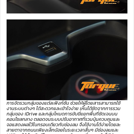
การจัดรวมกลุ่มของแต่ละฟังก์ชั่น ช่วยให้ผู้โดยสารสามารถใช้
งานระบบต่างๆ ได้สะดวกและเข้าใจง่าย เห็นได้ชัดจากการรวม
กลุ่มของ iDrive และกลุ่มโหมดการขับขี่แยกพื้นที่ชัดเจนบน
คอนโซลกลาง ตลอดจนระบบปรับอากาศที่รวมปุ่มควบคุมและ
จอแสดงผลไว้ในกรอบเดียวกับช่องลม จึงใช้งานได้ง่ายโดยละ
สายตาจากถนนเพียงเล็กน้อยในระยะเวลาสั้นๆ มีช่องลมและ