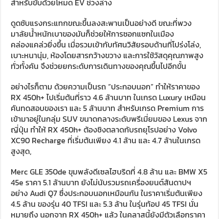
สำหรับขับด้วยโหมด EV ช่วงล่าง
ดูดซับแรงกระแทกขณะขึ้นลงสะพานเป็นอย่างดี ขณะที่พวง
มาลัยน้ำหนักเบาของมันก็ช่วยให้การซอกแซกในเมือง
คล่องแคล่วยิ่งขึ้น เมื่อรวมเข้ากับทัศนวิสัยรอบด้านที่โปร่งโล่ง,
เบาะหนานุ่ม, ห้องโดยสารกว้างขวาง และการใช้วัสดุคุณภาพสูง
ทั่วทั้งคัน จึงช่วยยกระดับการเดินทางของคุณขึ้นไปอีกขั้น
อย่างไรก็ตาม ด้วยความเป็นรถ “ประกอบนอก” ทำให้ราคาของ
RX 450h+ ไปเริ่มต้นที่ราว 4.6 ล้านบาท ในเกรด Luxury เหมือน
คันทดสอบของเรา และ 5 ล้านบาท สำหรับเกรด Premium การ
เข้ามาอยู่ในกลุ่ม SUV ขนาดกลางระดับพรีเมี่ยมของ Lexus จาก
ญี่ปุ่น ทำให้ RX 450h+ ต้องชิงตลาดกับรถยุโรปอย่าง Volvo
XC90 Recharge ที่เริ่มต้นเพียง 4.1 ล้าน และ 4.7 ล้านในเกรด
สูงสุด,
Merc GLE 350de ขุมพลังดีเซลไฮบริดที่ 4.8 ล้าน และ BMW X5
45e ราคา 5.1 ล้านบาท ยังไม่นับรวมรถเครื่องยนต์สันดาปฯ
อย่าง Audi Q7 ซึ่งประกอบนอกเหมือนกัน ในราคาเริ่มต้นเพียง
4.5 ล้าน ของรุ่น 40 TFSI และ 5.3 ล้าน ในรุ่นท้อป 45 TFSI นั่น
หมายถึง นอกจาก RX 450h+ แล้ว ในคลาสนี้ยังมีตัวเลือกราคา