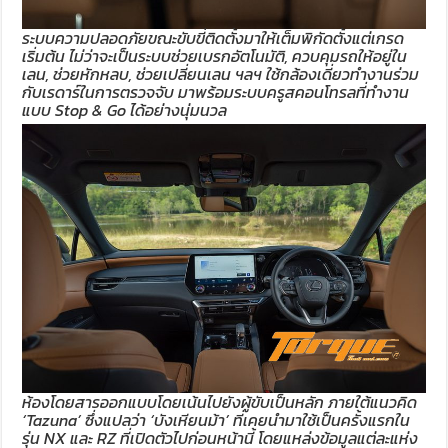
ระบบความปลอดภัยขณะขับขี่ติดตั้งมาให้เต็มพิกัดตั้งแต่เกรด
เริ่มต้น ไม่ว่าจะเป็นระบบช่วยเบรกอัตโนมัติ, ควบคุมรถให้อยู่ใน
เลน, ช่วยหักหลบ, ช่วยเปลี่ยนเลน ฯลฯ ใช้กล้องเดี่ยวทำงานร่วม
กับเรดาร์ในการตรวจจับ มาพร้อมระบบครูสคอนโทรลที่ทำงาน
แบบ Stop & Go ได้อย่างนุ่มนวล
ห้องโดยสารออกแบบโดยเน้นไปยังผู้ขับเป็นหลัก ภายใต้แนวคิด
‘Tazuna’ ซึ่งแปลว่า ‘บังเหียนม้า’ ที่เคยนำมาใช้เป็นครั้งแรกใน
รุ่น NX และ RZ ที่เปิดตัวไปก่อนหน้านี้ โดยแหล่งข้อมูลแต่ละแห่ง