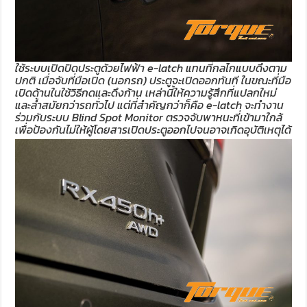
ใช้ระบบเปิดปิดประตูด้วยไฟฟ้า e-latch แทนที่กลไกแบบดึงตาม
ปกติ เมื่อจับที่มือเปิด (นอกรถ) ประตูจะเปิดออกทันที ในขณะที่มือ
เปิดด้านในใช้วิธีกดและดึงก้าน เหล่านี้ให้ความรู้สึกที่แปลกใหม่
และล้ำสมัยกว่ารถทั่วไป แต่ที่สำคัญกว่าก็คือ e-latch จะทำงาน
ร่วมกับระบบ Blind Spot Monitor ตรวจจับพาหนะที่เข้ามาใกล้
เพื่อป้องกันไม่ให้ผู้โดยสารเปิดประตูออกไปจนอาจเกิดอุบัติเหตุได้