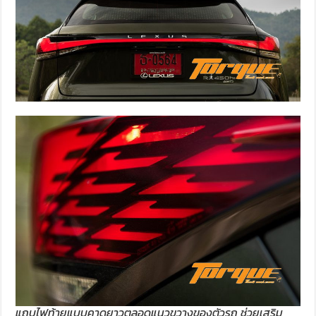
แถบไฟท้ายแบบคาดยาวตลอดแนวขวางของตัวรถ ช่วยเสริม