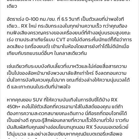
เดียว
อัตราเร่ง 0-100 กม./ชม. ที่ 6.5 วินาที เป็นตัวเลขที่น่าพอใจที
เดียว… RX ใหม่ กระฉับกระเฉงในทุกย่านความเร็ว ทว่าคุณต้อง
ทนฟังเสียงครวญครางของเครื่องยนต์ที่ค้างอยู่บนรอบสูงขณะ
เร่ง ตามประสาเกียร์แบบ CVT อาจไม่ดังกระหึ่มนักแต่ก็ถือว่าการ
ลดเสียง (เครื่องยนต์) เข้ามาในห้องโดยสารยังทำได้ไม่ดีนักเมื่อ
เทียบกับรถแบรนด์อื่นๆ ในคลาสเดียวกัน
เช่นเดียวกับระบบบังคับเลี้ยวที่เบาหวิวและไม่ค่อยสื่อสารความ
เป็นไปของล้อหน้ามายังพวงมาลัยสักเท่าไหร่ จึงลดทอนความ
มั่นใจการบังคับควบคุมไปมาก ขณะที่ช่วงล่างให้ความนุ่มนวลได้
ดี และเกาะถนนในระดับที่น่าพอใจ
หากคุณชอบ SUV ที่ให้ความบันเทิงในการขับขี่ได้บ้าง RX
450h+ คงไม่ใช่ตัวเลือกที่ควรเอามาใส่ในลิสต์ของคุณ แต่ถ้า
ต้องการความสะดวกสบายขณะเดินทาง นี่คือรถที่ตอบโจทย์ได้
เป็นอย่างดี คุณจะรู้สึกผ่อนคลายที่ความเร็วใช้งานทั่วไป ราวกับ
มันสัมผัสกับคุณอย่างอ่อนโยนทนุถนอม RX วิ่งบนมอเตอร์เวย์
ได้นุ่มนวล และอย่างเงียบเชียบหากคุณมีแบตเตอรี่เหลือพอ