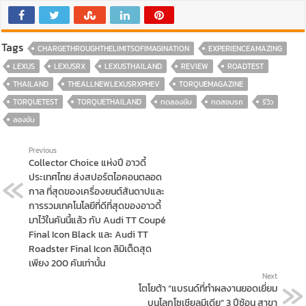
Tags
CHARGETHROUGHTHELIMITSOFIMAGINATION
EXPERIENCEAMAZING
LEXUS
LEXUSRX
LEXUSTHAILAND
REVIEW
ROADTEST
THAILAND
THEALLNEWLEXUSRXPHEV
TORQUEMAGAZINE
TORQUETEST
TORQUETHAILAND
ทดลองขับ
ทดสอบรถ
รีวิว
ลองขับ
Previous
Collector Choice แห่งปี อาวดี้
ประเทศไทย ส่งสปอร์ตไอคอนตลอด
กาล ที่สุดของเครื่องยนต์สันดาปและ
การรวมเทคโนโลยีที่ดีที่สุดของอาวดี้
มาไว้ในคันนี้แล้ว กับ Audi TT Coupé
Final Icon Black และ Audi TT
Roadster Final Icon ลิมิเต็ดสุด
เพียง 200 คันเท่านั้น
Next
โตโยต้า “แบรนด์ที่ทำผลงานยอดเยี่ยม
บนโลกโซเชียลมีเดีย” 3 ปีซ้อน สาขา