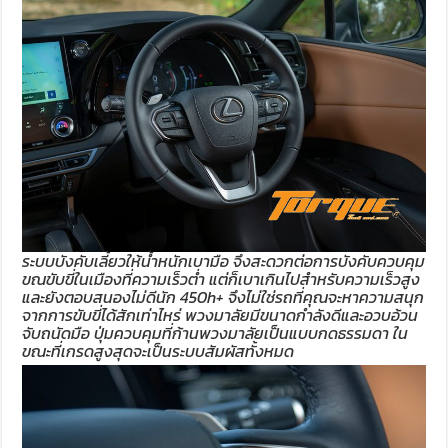
ระบบบังคับเลี้ยวให้น้ำหนักเบามือ จึงสะดวกต่อการบังคับควบคุม
ขณขับขี่ในเมืองที่ความเร็วต่ำ แต่ก็เบาเกินไปสำหรับความเร็วสูง
และยังตอบสนองไม่ดีนัก 450h+ จึงไม่ใช่รถที่คุณจะหาความสนุก
จากการขับขี่ได้สักเท่าไหร่ พวงมาลัยมีขนาดกำลังดีและอวบอ้วน
จับถนัดมือ ปุ่มควบคุมที่ก้านพวงมาลัยเป็นแบบกดธรรมดา ใน
ขณะที่เกรดสูงสุดจะเป็นระบบสัมผัสทั้งหมด