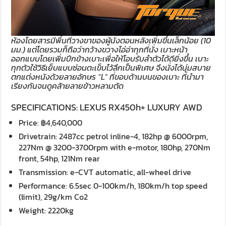
ห้องโดยสารมีพื้นที่วางขาของผู้นั่งตอนหลังเพิ่มขึ้นเล็กน้อย (10
มม.) แต่โดยรวมก็ถือว่ากว้างขวางโอ่อ่าทุกที่นั่ง เบาะหน้า
ออกแบบโดยเพิ่มปีกข้างเบาะเพื่อให้โอบรับลำตัวได้ดียิ่งขึ้น เบาะ
ทุกตัวใช้วิธีเย็บแบบซ่อนตะเข็บไว้ลึกเป็นพิเศษ จึงนั่งได้นุ่มสบาย
ตกแต่งหนังด้วยลายอักษร “L” ที่ขอบด้านบนของเบาะ ที่นำมา
เรียงกันจนดูคล้ายลายข้าวหลามตัด
SPECIFICATIONS: LEXUS RX450h+ LUXURY AWD
Price: ฿4,640,000
Drivetrain: 2487cc petrol inline-4, 182hp @ 6000rpm,
227Nm @ 3200-3700rpm with e-motor, 180hp, 270Nm
front, 54hp, 121Nm rear
Transmission: e-CVT automatic, all-wheel drive
Performance: 6.5sec 0-100km/h, 180km/h top speed
(limit), 29g/km Co2
Weight: 2220kg