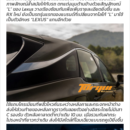
ภาพลักษณ์ล้ำสมัยให้กับรถ ตกแต่งมุมด้านข้างด้วยสัญลักษณ์
“L” ของ Lexus วางเรียงซ้อนกันเพื่อเพิ่มรายละเอียดยิ่งขึ้น และ
RX ใหม่ ยังเป็นรถรุ่นแรกของแบรนด์ที่เปลี่ยนจากโลโก้ “L” มาใช้
เป็นตัวอักษร “LEXUS” แทนอีกด้วย
ใช้แถบโครเมี่ยมที่พลิ้วไหวคั่นระหว่างหลังคาและกระจกหน้าต่าง
ส่งให้ส่วนท้ายของหลังคาดูราวกับลอยตัวอย่างอิสระโดยไม่มีเสา
C รองรับ ตัวหลังคาลาดต่ำกว่าเดิม 10 มม. เมื่อรวมกับฝากระ
โปรงหน้าที่ยาวกว่าเดิม ส่งให้มีสไตล์ที่โฉบเฉี่ยวแบบรถคูเป้ยิ่งขึ้น