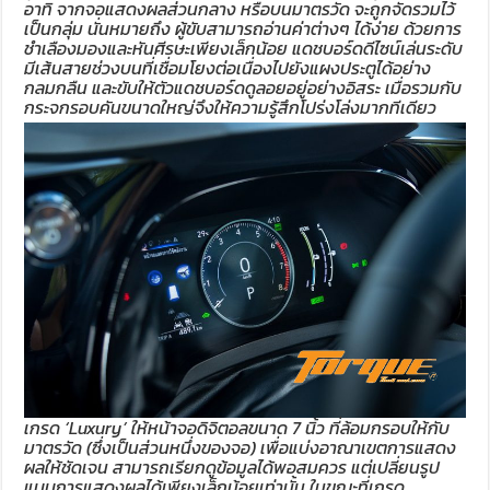
อาทิ จากจอแสดงผลส่วนกลาง หรือบนมาตรวัด จะถูกจัดรวมไว้
เป็นกลุ่ม นั่นหมายถึง ผู้ขับสามารถอ่านค่าต่างๆ ได้ง่าย ด้วยการ
ชำเลืองมองและหันศีรษะเพียงเล็กน้อย แดชบอร์ดดีไซน์เล่นระดับ
มีเส้นสายช่วงบนที่เชื่อมโยงต่อเนื่องไปยังแผงประตูได้อย่าง
กลมกลืน และขับให้ตัวแดชบอร์ดดูลอยอยู่อย่างอิสระ เมื่อรวมกับ
กระจกรอบคันขนาดใหญ่จึงให้ความรู้สึกโปร่งโล่งมากทีเดียว
เกรด ‘Luxury’ ให้หน้าจอดิจิตอลขนาด 7 นิ้ว ที่ล้อมกรอบให้กับ
มาตรวัด (ซึ่งเป็นส่วนหนึ่งของจอ) เพื่อแบ่งอาณาเขตการแสดง
ผลให้ชัดเจน สามารถเรียกดูข้อมูลได้พอสมควร แต่เปลี่ยนรูป
แบบการแสดงผลได้เพียงเล็กน้อยเท่านั้น ในขณะที่เกรด