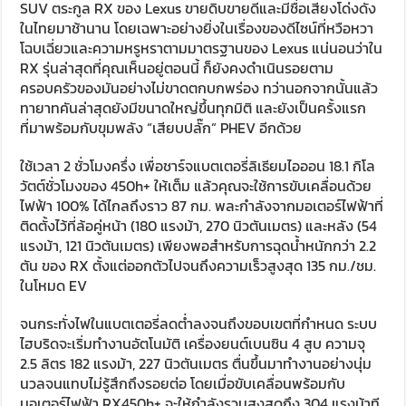
SUV ตระกูล RX ของ Lexus ขายดิบขายดีและมีชื่อเสียงโด่งดัง
ในไทยมาช้านาน โดยเฉพาะอย่างยิ่งในเรื่องของดีไซน์ที่หวือหวา
โฉบเฉี่ยวและความหรูหราตามมาตรฐานของ Lexus แน่นอนว่าใน
RX รุ่นล่าสุดที่คุณเห็นอยู่ตอนนี้ ก็ยังคงดำเนินรอยตาม
ครอบครัวของมันอย่างไม่ขาดตกบกพร่อง ทว่านอกจากนั้นแล้ว
ทายาทคันล่าสุดยังมีขนาดใหญ่ขึ้นทุกมิติ และยังเป็นครั้งแรก
ที่มาพร้อมกับขุมพลัง “เสียบปลั๊ก” PHEV อีกด้วย
ใช้เวลา 2 ชั่วโมงครึ่ง เพื่อชาร์จแบตเตอรี่ลิเธียมไอออน 18.1 กิโล
วัตต์ชั่วโมงของ 450h+ ให้เต็ม แล้วคุณจะใช้การขับเคลื่อนด้วย
ไฟฟ้า 100% ได้ไกลถึงราว 87 กม. พละกำลังจากมอเตอร์ไฟฟ้าที่
ติดตั้งไว้ที่ล้อคู่หน้า (180 แรงม้า, 270 นิวตันเมตร) และหลัง (54
แรงม้า, 121 นิวตันเมตร) เพียงพอสำหรับการฉุดน้ำหนักกว่า 2.2
ตัน ของ RX ตั้งแต่ออกตัวไปจนถึงความเร็วสูงสุด 135 กม./ชม.
ในโหมด EV
จนกระทั่งไฟในแบตเตอรี่ลดต่ำลงจนถึงขอบเขตที่กำหนด ระบบ
ไฮบริดจะเริ่มทำงานอัตโนมัติ เครื่องยนต์เบนซิน 4 สูบ ความจุ
2.5 ลิตร 182 แรงม้า, 227 นิวตันเมตร ตื่นขึ้นมาทำงานอย่างนุ่ม
นวลจนแทบไม่รู้สึกถึงรอยต่อ โดยเมื่อขับเคลื่อนพร้อมกับ
มอเตอร์ไฟฟ้า RX450h+ จะให้กำลังรวมสูงสุดถึง 304 แรงม้าที