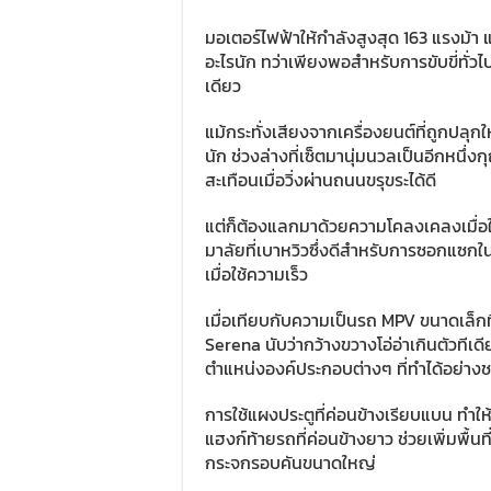
มอเตอร์ไฟฟ้าให้กำลังสูงสุด 163 แรงม้า แ
อะไรนัก ทว่าเพียงพอสำหรับการขับขี่ทั่วไ
เดียว
แม้กระทั่งเสียงจากเครื่องยนต์ที่ถูกปลุกให
นัก ช่วงล่างที่เซ็ตมานุ่มนวลเป็นอีกหนึ
สะเทือนเมื่อวิ่งผ่านถนนขรุขระได้ดี
แต่ก็ต้องแลกมาด้วยความโคลงเคลงเมื่อใช
มาลัยที่เบาหวิวซึ่งดีสำหรับการซอกแซก
เมื่อใช้ความเร็ว
เมื่อเทียบกับความเป็นรถ MPV ขนาดเล็ก
Serena นับว่ากว้างขวางโอ่อ่าเกินตัวท
ตำแหน่งองค์ประกอบต่างๆ ที่ทำได้อย่า
การใช้แผงประตูที่ค่อนข้างเรียบแบน ทำให
แฮงก์ท้ายรถที่ค่อนข้างยาว ช่วยเพิ่มพื้นที
กระจกรอบคันขนาดใหญ่