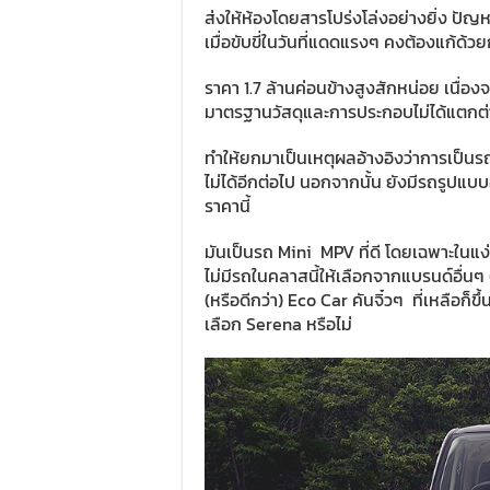
ส่งให้ห้องโดยสารโปร่งโล่งอย่างยิ่ง ปัญห
เมื่อขับขี่ในวันที่แดดแรงๆ คงต้องแก้ด้
ราคา 1.7 ล้านค่อนข้างสูงสักหน่อย เนื่อง
มาตรฐานวัสดุและการประกอบไม่ได้แตกต่
ทำให้ยกมาเป็นเหตุผลอ้างอิงว่าการเป็นร
ไม่ได้อีกต่อไป นอกจากนั้น ยังมีรถรูปแบบ
ราคานี้
มันเป็นรถ Mini MPV ที่ดี โดยเฉพาะในแง
ไม่มีรถในคลาสนี้ให้เลือกจากแบรนด์อื่นๆ (ท
(หรือดีกว่า) Eco Car คันจิ๋วๆ ที่เหลือก
เลือก Serena หรือไม่