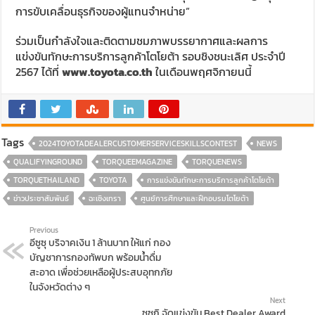
การขับเคลื่อนธุรกิจของผู้แทนจำหน่าย”
ร่วมเป็นกำลังใจและติดตามชมภาพบรรยากาศและผลการ
แข่งขันทักษะการบริการลูกค้าโตโยต้า รอบชิงชนะเลิศ ประจำปี
2567 ได้ที่
www.toyota.co.th
ในเดือนพฤศจิกายนนี้
Tags
2024TOYOTADEALERCUSTOMERSERVICESKILLSCONTEST
NEWS
QUALIFYINGROUND
TORQUEEMAGAZINE
TORQUENEWS
TORQUETHAILAND
TOYOTA
การแข่งขันทักษะการบริการลูกค้าโตโยต้า
ข่าวประชาสัมพันธ์
ฉะเชิงเทรา
ศูนย์การศึกษาและฝึกอบรมโตโยต้า
Previous
อีซูซุ บริจาคเงิน 1 ล้านบาท ให้แก่ กอง
บัญชาการกองทัพบก พร้อมน้ำดื่ม
สะอาด เพื่อช่วยเหลือผู้ประสบอุทกภัย
ในจังหวัดต่าง ๆ
Next
ซูซูกิ จัดแข่งขัน Best Dealer Award