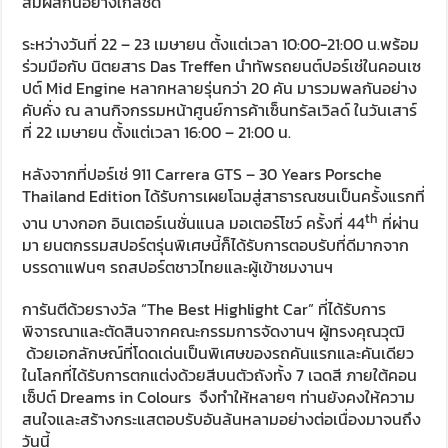
สัมผัสกันอย่างใกล้ชิด
ระหว่างวันที่ 22 – 23 เมษายน ตั้งแต่เวลา 10:00-21:00 น.พร้อม
ร่วมมือกับ นิตยสาร Das Treffen นำทัพรถยนต์ปอร์เช่ในคอนเซ
ปต์ Mid Engine หลากหลายรุ่นกว่า 20 คัน มารวมพลกันอย่าง
คับคั่ง ณ ลานกิจกรรมหน้าศูนย์การค้าเซ็นทรัลเวิลด์ ในวันเสาร์
ที่ 22 เมษายน ตั้งแต่เวลา 16:00 – 21:00 น.
หลังจากที่ปอร์เช่ 911 Carrera GTS – 30 Years Porsche
Thailand Edition ได้รับการเผยโฉมสู่สาธารณชนเป็นครั้งแรกที่
th
งาน บางกอก อินเตอร์เนชั่นแนล มอเตอร์โชว์ ครั้งที่ 44
ที่ผ่าน
มา ยนตกรรมสปอร์ตรุ่นพิเศษนี้ก็ได้รับการตอบรับที่ดีมากจาก
บรรดาแฟนๆ รถสปอร์ตชาวไทยและผู้เข้าชมงานฯ
การันตีด้วยรางวัล “The Best Highlight Car” ที่ได้รับการ
พิจารณาและตัดสินจากคณะกรรมการจัดงานฯ ผู้ทรงคุณวุฒิ
ด้วยเอกลักษณ์ที่โดดเด่นเป็นพิเศษของรถคันแรกและคันเดียว
ในโลกที่ได้รับการตกแต่งด้วยสีบนตัวถังทั้ง 7 เฉดสี ภายใต้คอน
เซ็ปต์ Dreams in Colours จึงทำให้หลายๆ ท่านยังคงให้ความ
สนใจและสร้างกระแสตอบรับอันล้นหลามอย่างต่อเนื่องมาจนถึง
วันนี้