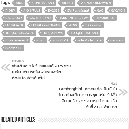
Tags
AION
AIONTHAILAND
AIONUT
AIONUTXTIKKYWOW
AIONV
AIONYPLUS
EV2025
EVเพื่อคนรุ่นใหม่
GAC
GACAION
GACGROUP
GACTHAILAND
ITSURTIMELETSPLAY
ITSYOURTIME
LETSPLAYUT
LETSPLAYWITHAION
NEWS
TIKKYWOW
TORQUEEMAGAZINE
TORQUENEWS
TORQUETHAILAND
ข่าวประชาสัมพันธ์
ข่าวรถ
รถยนต์ไฟฟ้า
รถไฟฟ้าดีไซน์มิลาน
ศิลปินไทย
เปิดตัวรถใหม่
Previous
ฟาสต์ ออโต โชว์ ไทยแลนด์ 2025 ชวน
เปรียบเทียบรถใหม่-มือสองก่อน
ตัดสินใจเลือกคันที่ใช่!
Next
Lamborghini Temerario เปิดตัวใน
ไทยอย่างเป็นทางการ ซูเปอร์คาร์ปลั๊ก
อินไฮบริด V8 920 แรงม้า ราคาเริ่ม
ต้นที่ 23.76 ล้านบาท
Related Articles