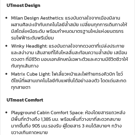
UTmost Design
Milan Design Aesthetics: แรงบันดาลใจจากเมืองมิลาน
ผสานศิลปะเข้ากับเทคโนโลยีล้ำสมัย เปลี่ยนทุกการเดินทางให้
มีสไตล์เหนือระดับ พร้อมกำหนดมาตรฐานใหม่แห่งยนตรกร
รมไฟฟ้าระดับพรีเมี่ยม
Winky Headlight: แรงบันดาลใจจากดวงตาที่เปล่งประกาย
และสง่างาม เส้นสายที่โค้งไหลลื่นสะท้อนความล้ำสมัย เสมือน
ดวงตา ที่มีชีวิต มอบเอกลักษณ์เฉพาะตัวและความมีชีวิตชีวาให้
กับทุกเส้นทาง
Matrix Cube Light: ไฟเลี้ยวหน้าและไฟท้ายทรงคิวบิก โชว์
ดีไซน์ที่ผสานเทคโนโลยีกับแฟชั่นได้อย่างลงตัว โดดเด่นสะกด
ทุกสายตา
UTmost Comfort
Playground Cabin Comfort Space: ห้องโดยสารแถวหลัง
มีพื้นที่กว้างถึง 1,385 มม. พร้อมพื้นที่วางขาที่สะดวกสบาย
มากขึ้นถึง 905 มม.รองรับ ผู้โดยสาร 3 คนได้สบายๆ กว้าง
ขวางเกินคาดหมาย