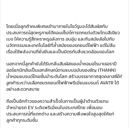
โดยเมื่อลูกค้าคนพิเศษเข้ามาภายในโชว์รูม
จะ
ได้สัมผัสกับ
ประสบการณ์สุดหรูภายใต้คอนเซ็ปต์การตกแต่งด้วยโทนสีเขียว
เบจ ให้ความรู้สึกหราหรูอลังการ อบอุ่น และทันสมัยล้อไปกับ
นวัตกรรมและเทคโนโลยีที่ล้ำสมัยของรถยนต์ไฟฟ้า แต่ไม่ลืม
เรื่องใช้พลังงานที่ยั่งยืนและเป็นมิตรกับสิ่งแวดล้อมของโลก
นอกจากนี้ลูกค้ายังได้รับกลิ่นสัมผัสของน้ำหอมอโรมาเธอราปี
ออร์แกนิกอันเป็นเอกลักษณ์ตามแบบฉบับของธัญ (THANN)
น้ำหอมแบรนด์ไทยชั้นนำระดับโลก สร้างบรรยากาศสุดคลาสซี่
ให้
ลูกค้าระหว่างเลือกชม
รถยนต์ไฟฟ้าพรีเมี่ยมแบรนด์ AVATR ได้
อย่างสะดวกสบาย
ถือเป็นอีกก้าวของความสำเร็จในการเป็นผู้นำด้านตัวแทน
จำหน่ายรถ EV ระดับพรีเมี่ยมในประเทศไทย เพื่อมอบ
ประสบการณ์ที่แตกต่าง และสร้างความพึงพอใจสูงสุดให้แก่
ลูกค้าทุกระดับชั้น