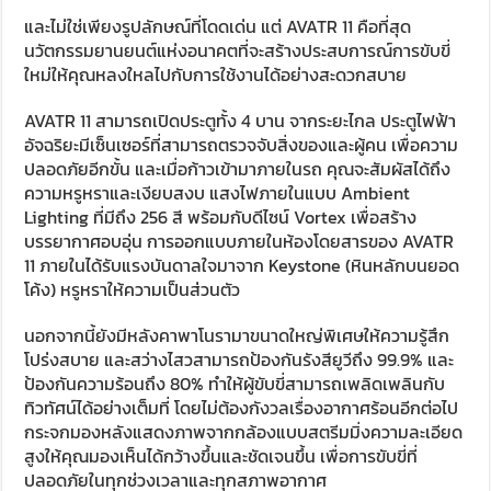
และไม่ใช่เพียงรูปลักษณ์ที่โดดเด่น แต่ AVATR 11 คือที่สุด
นวัตกรรมยานยนต์แห่งอนาคตที่จะสร้างประสบการณ์การขับขี่
ใหม่ให้คุณหลงใหลไปกับการใช้งานได้อย่างสะดวกสบาย
AVATR 11 สามารถเปิดประตูทั้ง 4 บาน จากระยะไกล ประตูไฟฟ้า
อัจฉริยะมีเซ็นเซอร์ที่สามารถตรวจจับสิ่งของและผู้คน เพื่อความ
ปลอดภัยอีกขั้น และเมื่อก้าวเข้ามาภายในรถ คุณจะสัมผัสได้ถึง
ความหรูหราและเงียบสงบ แสงไฟภายในแบบ Ambient
Lighting ที่มีถึง 256 สี พร้อมกับดีไซน์ Vortex เพื่อสร้าง
บรรยากาศอบอุ่น การออกแบบภายในห้องโดยสารของ AVATR
11 ภายในได้รับแรงบันดาลใจมาจาก Keystone (หินหลักบนยอด
โค้ง) หรูหราให้ความเป็นส่วนตัว
นอกจากนี้ยังมีหลังคาพาโนรามาขนาดใหญ่พิเศษให้ความรู้สึก
โปร่งสบาย และสว่างไสวสามารถป้องกันรังสียูวีถึง 99.9% และ
ป้องกันความร้อนถึง 80% ทำให้ผู้ขับขี่สามารถเพลิดเพลินกับ
ทิวทัศน์ได้อย่างเต็มที่ โดยไม่ต้องกังวลเรื่องอากาศร้อนอีกต่อไป
กระจกมองหลังแสดงภาพจากกล้องแบบสตรีมมิ่งความละเอียด
สูงให้คุณมองเห็นได้กว้างขึ้นและชัดเจนขึ้น เพื่อการขับขี่ที่
ปลอดภัยในทุกช่วงเวลาและทุกสภาพอากาศ