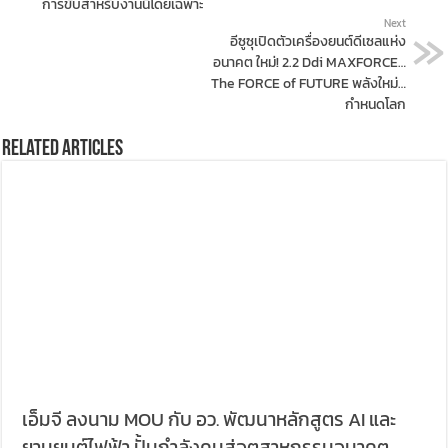
การขับสำหรับงานนี้โดยเฉพาะ
Next
อีซูซุเปิดตัวเครื่องยนต์ดีเซลแห่ง
อนาคต ใหม่! 2.2 Ddi MAXFORCE…
The FORCE of FUTURE พลังใหม่…
กำหนดโลก
Related Articles
เอ็มจี ลงนาม MOU กับ อว. พัฒนาหลักสูตร AI และ
ยานยนต์ไฟฟ้า ปั้นกำลังคนสู่อุตสาหกรรมอนาคต