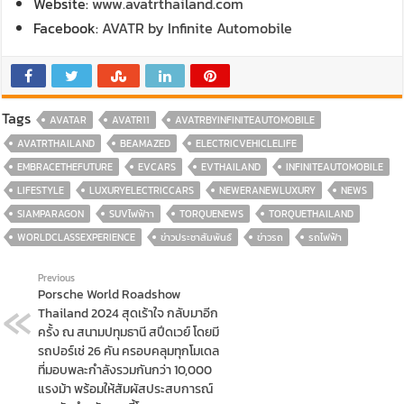
Website:
www.avatrthailand.com
Facebook:
AVATR by Infinite Automobile
Tags
AVATAR
AVATR11
AVATRBYINFINITEAUTOMOBILE
AVATRTHAILAND
BEAMAZED
ELECTRICVEHICLELIFE
EMBRACETHEFUTURE
EVCARS
EVTHAILAND
INFINITEAUTOMOBILE
LIFESTYLE
LUXURYELECTRICCARS
NEWERANEWLUXURY
NEWS
SIAMPARAGON
SUVไฟฟ้าา
TORQUENEWS
TORQUETHAILAND
WORLDCLASSEXPERIENCE
ข่าวประชาสัมพันธ์
ข่าวรถ
รถไฟฟ้า
Previous
Porsche World Roadshow
Thailand 2024 สุดเร้าใจ กลับมาอีก
ครั้ง ณ สนามปทุมธานี สปีดเวย์ โดยมี
รถปอร์เช่ 26 คัน ครอบคลุมทุกโมเดล
ที่มอบพละกำลังรวมกันกว่า 10,000
แรงม้า พร้อมให้สัมผัสประสบการณ์