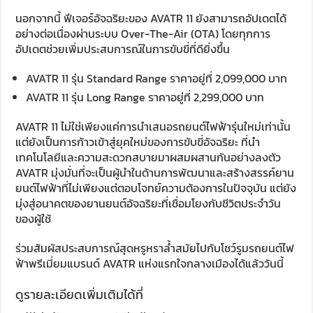
นอกจากนี้ ฟีเจอร์อัจฉริยะของ AVATR 11 ยังสามารถอัปเดตได้
อย่างต่อเนื่องผ่านระบบ Over-The-Air (OTA) โดยทุกการ
อัปเดตช่วยเพิ่มประสบการณ์ในการขับขี่ที่ดียิ่งขึ้น
AVATR 11 รุ่น Standard Range ราคาอยู่ที่ 2,099,000 บาท
AVATR 11 รุ่น Long Range ราคาอยู่ที่ 2,299,000 บาท
AVATR 11 ไม่ใช่เพียงแค่การนำเสนอรถยนต์ไฟฟ้ารุ่นใหม่เท่านั้น
แต่ยังเป็นการก้าวเข้าสู่ยุคใหม่ของการขับขี่อัจฉริยะ ที่นำ
เทคโนโลยีและความสะดวกสบายมาผสมผสานกันอย่างลงตัว
AVATR มุ่งมั่นที่จะเป็นผู้นำในด้านการพัฒนาและสร้างสรรค์ยาน
ยนต์ไฟฟ้าที่ไม่เพียงแต่ตอบโจทย์ความต้องการในปัจจุบัน แต่ยัง
มุ่งสู่อนาคตของยานยนต์อัจฉริยะที่เชื่อมโยงกับชีวิตประจำวัน
ของผู้ใช้
ร่วมสัมผัสประสบการณ์สุดหรูหราล้ำสมัยไปกับโชว์รูมรถยนต์ไฟ
ฟ้าพรีเมี่ยมแบรนด์ AVATR แห่งแรกใจกลางเมืองได้แล้ววันนี้
ดูรายละเอียดเพิ่มเติมได้ที่