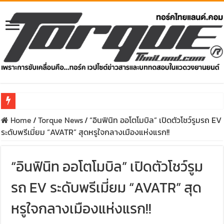
Home
/
Torque News
/
“อินฟินิท ออโตโมบิล” เปิดตัวโชว์รูมรถ EV
รีวิว Honda e:N1 EV 100% – SUV ไฟฟ้า 204 แรงม้า วิ่งไกล 500 ก
ระดับพรีเมี่ยม “AVATR” สุดหรูใจกลางเมืองแห่งแรก!!
รีวิว ลองขับ All New GWM HAVAL H6 ปรับโฉมหน้าใหม่หล่อกว่าเ
คาราวาน ISUZU 2.2 Ddi MAXFORCE ท่องเที่ยวสัมผัสประสบกา
“อินฟินิท ออโตโมบิล” เปิดตัวโชว์รูม
รีวิว ลองขับรถกระบะรุ่นพิเศษ FORD RANGER MS-RT ครั้งแร
รถ EV ระดับพรีเมี่ยม “AVATR” สุด
ทริปแอ่วเหนือสุดพีค! เส้นทางเชียงใหม่-เชียงรายกับ MU-X “
หรูใจกลางเมืองแห่งแรก!!
ขับ “NEW! ISUZU V-CROSS 4×4” ไปร่วมกันสร้างถนนขึ้นดอย ส่ง