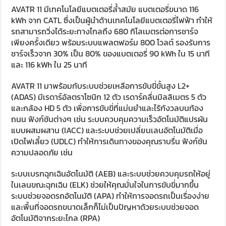
AVATR 11 มีเทคโนโลยีแบตเตอรี่ล้ำสมัย แบตเตอรี่ขนาด 116
kWh จาก CATL ซึ่งเป็นผู้นำด้านเทคโนโลยีแบตเตอรี่ไฟฟ้า ทำให้
รถสามารถวิ่งได้ระยะทางไกลถึง 680 กิโลเมตรต่อการชาร์จ
เพียงครั้งเดียว พร้อมระบบแพลตฟอร์ม 800 โวลต์ รองรับการ
ชาร์จเร็วจาก 30% เป็น 80% ของแบตเตอรี่ 90 kWh ใน 15 นาที
และ 116 kWh ใน 25 นาที
AVATR 11 มาพร้อมกับระบบช่วยเหลือการขับขี่ขั้นสูง L2+
(ADAS) มีเรดาร์อัลตราโซนิก 12 ตัว เรดาร์คลื่นมิลลิเมตร 5 ตัว
และกล้อง HD 5 ตัว เพื่อการขับขี่ที่แม่นยำและไร้กังวลบนท้อง
ถนน ฟังก์ชันต่างๆ เช่น ระบบควบคุมความเร็วอัตโนมัติแปรผัน
แบบผสมผสาน (IACC) และระบบช่วยเปลี่ยนเลนอัตโนมัติเมื่อ
เปิดไฟเลี้ยว (UDLC) ทำให้การเดินทางของคุณราบรื่น ฟังก์ชัน
ความปลอดภัย เช่น
ระบบเบรกฉุกเฉินอัตโนมัติ (AEB) และระบบช่วยควบคุมรถให้อยู่
ในเลนขณะฉุกเฉิน (ELK) ช่วยให้คุณมั่นใจในการขับขี่มากขึ้น
ระบบช่วยจอดรถอัตโนมัติ (APA) ทำให้การจอดรถเป็นเรื่องง่าย
และพื้นที่จอดรถขนาดเล็กก็ไม่เป็นปัญหาด้วยระบบช่วยจอด
อัตโนมัติจากระยะไกล (RPA)