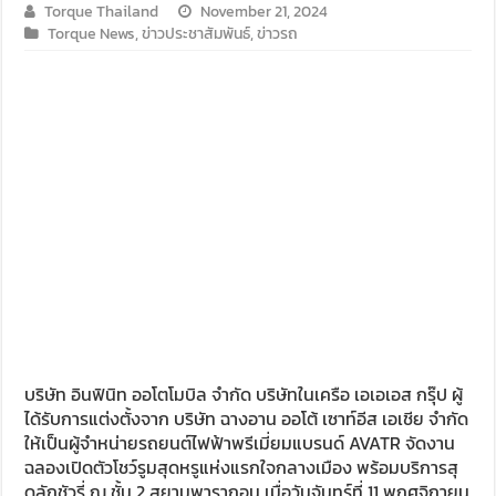
Torque Thailand
November 21, 2024
Torque News
,
ข่าวประชาสัมพันธ์
,
ข่าวรถ
Audi Road to Korat ยกทัพขบวนอาวดี้กว่า 60 คัน เยี่ยมชม อาวดี
ขับ ฟอร์ด เรนเจอร์ บุกอีสาน กับกิจกรรม ‘ฟอร์ด เรนเจอร์ แกร่ง
ขับ ISUZU V-CROSS 4X4 ลุยลาวใต้ พิสูจน์ตัวจริงทุกเส้นทาง
รีวิว ลองขับ กิจกรรม “MG EV FAMILY TRIP” ครั้งแรกของการ
บริษัท อินฟินิท ออโตโมบิล จำกัด บริษัทในเครือ เอเอเอส กรุ๊ป ผู้
ได้รับการแต่งตั้งจาก บริษัท ฉางอาน ออโต้ เซาท์อีส เอเชีย จำกัด
ให้เป็นผู้จำหน่ายรถยนต์ไฟฟ้าพรีเมี่ยมแบรนด์ AVATR จัดงาน
ฉลองเปิดตัวโชว์รูมสุดหรูแห่งแรกใจกลางเมือง พร้อมบริการสุ
ดลักชัวรี่ ณ ชั้น 2 สยามพารากอน เมื่อวันจันทร์ที่ 11 พฤศจิกายน