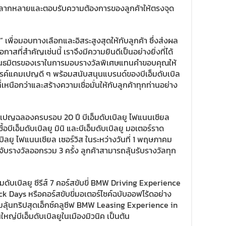
มหลากหลายและตอบรับความต้องการของลูกค้าให้ตรงจุด
พื่อมอบทางเลือกและอิสระสูงสุดให้กับลูกค้า ซึ่งส่งผล
าสที่สำคัญเช่นนี้ เราจึงมีความยินดีเป็นอย่างยิ่งที่ได้
พันธมิตรของเราในการมอบรางวัลพิเศษแทนคำขอบคุณให้
สรรค์แคมเปญดี ๆ พร้อมสนับสนุนแบรนด์ของบีเอ็มดับเบิล
ี่เหนือกว่าและสร้างความเชื่อมั่นให้กับลูกค้าทุกท่านอย่าง
คมเปญฉลองครบรอบ 20 ปี บีเอ็มดับเบิลยู ไฟแนนเชียล
ื้อบีเอ็มดับเบิลยู มินิ และบีเอ็มดับเบิลยู มอเตอร์ราด
ลยู ไฟแนนเชียล เซอร์วิส ในระหว่างวันที่ 1 พฤษภาคม
ับรางวัลออกรวม 3 ครั้ง ลูกค้าสามารถลุ้นรับรางวัลทุก
มดับเบิลยู ซีรีส์ 7 คอร์สขับขี่ BMW Driving Experience
 Days หรือคอร์สขับขี่มอเตอร์ไซค์ฉบับออฟโร้ดอย่าง
ลุ้นทริปสุดเอ็กซ์คลูซีฟ BMW Leasing Experience in
่บีเอ็มดับเบิลยูในเมืองมิวนิค เป็นต้น