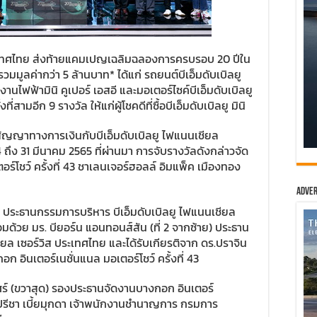
ประเทศไทย ส่งท้ายแคมเปญเฉลิมฉลองการครบรอบ 20 ปีใน
มมูลค่ากว่า 5 ล้านบาท* ได้แก่ รถยนต์บีเอ็มดับเบิลยู
ฟฟ้ามินิ คูเปอร์ เอสอี และมอเตอร์ไซค์บีเอ็มดับเบิลยู
ามอีก 9 รางวัล ให้แก่ผู้โชคดีที่ซื้อบีเอ็มดับเบิลยู มินิ
สัญญาทางการเงินกับบีเอ็มดับเบิลยู ไฟแนนเชียล
 ถึง 31 มีนาคม 2565 ที่ผ่านมา การจับรางวัลดังกล่าวจัด
อร์โชว์ ครั้งที่ 43 ชาเลนเจอร์ฮอลล์ อิมแพ็ค เมืองทอง
Adver
้าย) ประธานกรรมการบริหาร บีเอ็มดับเบิลยู ไฟแนนเชียล
อมด้วย มร. บียอร์น แอนทอนส์สัน (ที่ 2 จากซ้าย) ประธาน
ยล เซอร์วิส ประเทศไทย และได้รับเกียรติจาก ดร.ปราจิน
ก อินเตอร์เนชั่นแนล มอเตอร์โชว์ ครั้งที่ 43
ศร์ (ขวาสุด) รองประธานจัดงานบางกอก อินเตอร์
ุณปรีชา เบี้ยมุกดา เจ้าพนักงานชำนาญการ กรมการ