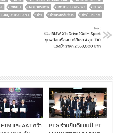
NI
MINITH
MOTORSHOW
MOTORSHOW2022
NEWS
TORQUETHAILAND
ข่าว
ข่าวประชาสัมพันธ์
ข่าวในประเทศ
Next
รีวิว BMW X1 sDrive20d M Sport
ขุมพลังเครื่องยนต์ดีเซล 4 สูบ 190
แรงม้า ราคา 2,559,000 บาท
 FTM และ AAT คว้า
PTG ร่วมยินดีแชมป์ PT