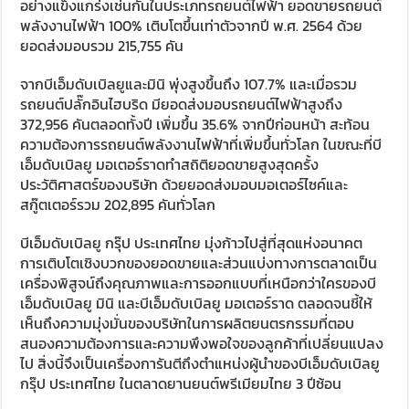
อย่างแข็งแกร่งเช่นกันในประเภทรถยนต์ไฟฟ้า ยอดขายรถยนต์
พลังงานไฟฟ้า 100% เติบโตขึ้นเท่าตัวจากปี พ.ศ. 2564 ด้วย
ยอดส่งมอบรวม 215,755 คัน
จากบีเอ็มดับเบิลยูและมินิ พุ่งสูงขึ้นถึง 107.7% และเมื่อรวม
รถยนต์ปลั๊กอินไฮบริด มียอดส่งมอบรถยนต์ไฟฟ้าสูงถึง
372,956 คันตลอดทั้งปี เพิ่มขึ้น 35.6% จากปีก่อนหน้า สะท้อน
ความต้องการรถยนต์พลังงานไฟฟ้าที่เพิ่มขึ้นทั่วโลก ในขณะที่บี
เอ็มดับเบิลยู มอเตอร์ราดทำสถิติยอดขายสูงสุดครั้ง
ประวัติศาสตร์ของบริษัท ด้วยยอดส่งมอบมอเตอร์ไซค์และ
สกู๊ตเตอร์รวม 202,895 คันทั่วโลก
บีเอ็มดับเบิลยู กรุ๊ป ประเทศไทย มุ่งก้าวไปสู่ที่สุดแห่งอนาคต
การเติบโตเชิงบวกของยอดขายและส่วนแบ่งทางการตลาดเป็น
เครื่องพิสูจน์ถึงคุณภาพและการออกแบบที่เหนือกว่าใครของบี
เอ็มดับเบิลยู มินิ และบีเอ็มดับเบิลยู มอเตอร์ราด ตลอดจนชี้ให้
เห็นถึงความมุ่งมั่นของบริษัทในการผลิตยนตรกรรมที่ตอบ
สนองความต้องการและความพึงพอใจของลูกค้าที่เปลี่ยนแปลง
ไป สิ่งนี้จึงเป็นเครื่องการันตีถึงตำแหน่งผู้นำของบีเอ็มดับเบิลยู
กรุ๊ป ประเทศไทย ในตลาดยานยนต์พรีเมียมไทย 3 ปีซ้อน