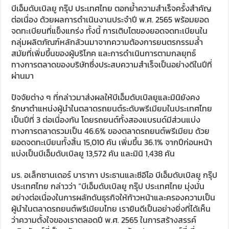
บีเอ็มดับเบิลยู กรุ๊ป ประเทศไทย ตอกย้ำความสำเร็จครั้งสำคัญ
ต่อเนื่อง ด้วยผลการดำเนินงานประจำปี พ.ศ. 2565 พร้อมยอด
จดทะเบียนที่แข็งแกร่ง ทั้งนี้ การเติบโตของยอดจดทะเบียนใน
กลุ่มผลิตภัณฑ์หลักล้วนมาจากความต้องการยนตรกรรมล้ำ
สมัยที่เพิ่มขึ้นของผู้บริโภค และการดำเนินการตามกลยุทธ์
ทางการตลาดของบริษัทซึ่งประสบความสำเร็จเป็นอย่างดีในปีที่
ผ่านมา
ปัจจัยต่าง ๆ ที่กล่าวมาส่งผลให้บีเอ็มดับเบิลยูและมินิยังคง
รักษาตำแหน่งผู้นำในตลาดรถยนต์ระดับพรีเมียมในประเทศไทย
เป็นปีที่ 3 ต่อเนื่องกัน โดยรถยนต์ทั้งสองแบรนด์มีส่วนแบ่ง
ทางการตลาดรวมเป็น 46.6% ของตลาดรถยนต์พรีเมียม ด้วย
ยอดจดทะเบียนทั้งสิ้น 15,010 คัน เพิ่มขึ้น 36.1% จากปีก่อนหน้า
แบ่งเป็นบีเอ็มดับเบิลยู 13,572 คัน และมินิ 1,438 คัน
มร. อเล็กซานเดอร์ บารากา ประธานและซีอีโอ บีเอ็มดับเบิลยู กรุ๊ป
ประเทศไทย กล่าวว่า “บีเอ็มดับเบิลยู กรุ๊ป ประเทศไทย มุ่งมั่น
อย่างต่อเนื่องในการผลักดันธุรกิจให้ก้าวหน้าและครองความเป็น
ผู้นำในตลาดรถยนต์พรีเมียมไทย เรายินดีเป็นอย่างยิ่งที่ได้เห็น
ว่าความตั้งใจของเราตลอดปี พ.ศ. 2565 ในการสร้างสรรค์