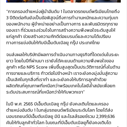
“การครองตำแหน่งผู้นำอันดับ 1 ในตลาดรถยนต์พรีเมียมไทยถึง
3 ปีติดต่อกันยังเป็นข้อพิสูจน์ถึงการทำงานหนักและความทุ่มเท
ของพนักงาน ผู้จำหน่ายอย่างเป็นทางการ และพันธมิตรทุกราย
ของเรา ที่ร่วมแรงร่วมใจในการสร้างความพึงพอใจระดับสูงให้
แก่ลูกค้า ช่วยสร้างความภักดีต่อแบรนด์และความได้เปรียบ
ทางการแข่งขันให้กับบีเอ็มดับเบิลยู กรุ๊ป ประเทศไทย
จนส่งผลให้บริษัทมีผลการดำเนินงานทางธุรกิจที่โดดเด่นในระยะ
ยาว โดยในปีที่ผ่านมา เรายังได้คะแนนด้านความพึงพอใจของ
ลูกค้า หรือ NPS Score เพิ่มขึ้นสูงสุดเป็นประวัติการณ์ทั้งในด้าน
การขายและบริการ ก้าวต่อไปข้างหน้า เราจะยังคงมุ่งมั่นสู่ความ
เป็นเลิศในทุกสิ่งที่เราทำ และจะยังคงให้บริการลูกค้าด้วย
ผลิตภัณฑ์คุณภาพที่เหนือกว่าพร้อมเทคโนโลยีล้ำสมัยเพื่อยก
ระดับประสบการณ์ที่เหนือกว่าให้กับพวกเขา”
ในปี พ.ศ. 2565 บีเอ็มดับเบิลยู กรุ๊ป ยังคงเติบโตและครอง
ตำแหน่งอันดับ 1 ในกลุ่มรถยนต์พรีเมียมระดับโลก โดยได้ส่ง
มอบรถยนต์บีเอ็มดับเบิลยู มินิ และโรลส์รอยซ์รวม 2,399,636
คันให้กับลูกค้าทั่วโลก ในขณะที่บีเอ็มดับเบิลยูก็ยังคงเติบโต