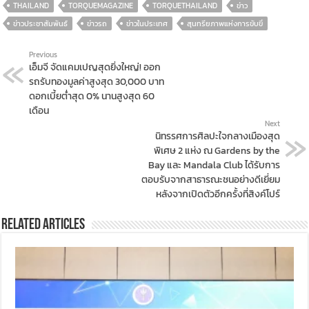
THAILAND
TORQUEMAGAZINE
TORQUETHAILAND
ข่าว
ข่าวประชาสัมพันธ์
ข่าวรถ
ข่าวในประเทศ
สุนทรียภาพแห่งการขับขี่
Previous
เอ็มจี จัดแคมเปญสุดยิ่งใหญ่! ออก
รถรับทองมูลค่าสูงสุด 30,000 บาท
ดอกเบี้ยต่ำสุด 0% นานสูงสุด 60
เดือน
Next
นิทรรศการศิลปะใจกลางเมืองสุด
พิเศษ 2 แห่ง ณ Gardens by the
Bay และ Mandala Club ได้รับการ
ตอบรับจากสาธารณะชนอย่างดีเยี่ยม
หลังจากเปิดตัวอีกครั้งที่สิงค์โปร์
Related Articles