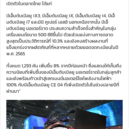
เปิดตัวในตลาดไทย ได้แก่
บีเอ็มดับเบิลยู iX3, บีเอ็มดับเบิลยู iX, บีเอ็มดับเบิลยู i4, บีเอ็
มดับเบิลยู i7 และมินิ คูเปอร์ เอสอี นอกเหนือจากนั้น บีเอ็
มดับเบิลยู มอเตอร์ราด ประสบความสำเร็จครั้งสำคัญในกลุ่ม
เครื่องยนต์ขนาด 500 ซีซีขึ้นไป ด้วยส่วนแบ่งทางการตลาด
สูงสุดเป็นประวัติการณ์ที่ 10.3% และยังคงสร้างผลงานที่
แข็งแกร่งจากผลิตภัณฑ์ที่หลากหลายด้วยยอดจดทะเบียนในปี
พ.ศ. 2565
ทั้งหมด 1,293 คัน เพิ่มขึ้น 8% จากปีก่อนหน้า ซึ่งแสดงให้เห็นถึง
ความนิยมที่เพิ่มขึ้นของบีเอ็มดับเบิลยู มอเตอร์ราดในกลุ่มลูกค้า
และยังพร้อมก้าวเข้าสู่เซกเมนต์มอเตอร์ไซค์พลังงานไฟฟ้า
100% กับบีเอ็มดับเบิลยู CE 04 ที่เพิ่งเปิดตัวไปในช่วงปลายปีที่
ผ่านมา”