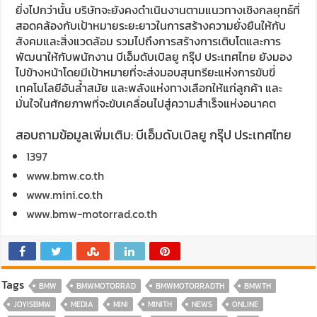
ยิ่งไปกว่านั้น บริษัทจะยังคงดำเนินงานตามแนวทางเชิงกลยุทธ์ที่
สอดคล้องกับเป้าหมายระยะยาวในการสร้างความยั่งยืนให้กับ
สังคมและสิ่งแวดล้อม รวมไปถึงการสร้างการเติบโตและการ
พัฒนาให้กับพนักงาน บีเอ็มดับเบิลยู กรุ๊ป ประเทศไทย ยังมอง
ไปข้างหน้าโดยมีเป้าหมายที่จะส่งมอบสุนทรียะแห่งการขับขี่
เทคโนโลยีอันล้ำสมัย และพลังแห่งทางเลือกให้แก่ลูกค้า และ
มั่นใจในศักยภาพที่จะขับเคลื่อนไปสู่ความสำเร็จแห่งอนาคต
สอบถามข้อมูลเพิ่มเติม: บีเอ็มดับเบิลยู กรุ๊ป ประเทศไทย
1397
www.bmw.co.th
www.mini.co.th
www.bmw-motorrad.co.th
Tags
BMW
BMWMOTORRAD
BMWMOTORRADTH
BMWTH
JOYISBMW
MEDIA
MINI
MINITH
NEWS
ONLINE