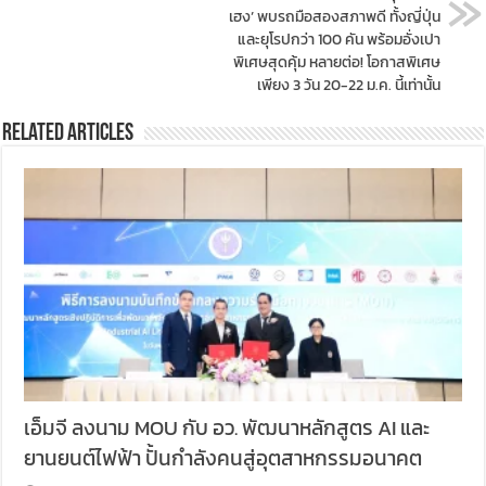
เฮง’ พบรถมือสองสภาพดี ทั้งญี่ปุ่น
และยุโรปกว่า 100 คัน พร้อมอั่งเปา
พิเศษสุดคุ้ม หลายต่อ! โอกาสพิเศษ
เพียง 3 วัน 20-22 ม.ค. นี้เท่านั้น
Related Articles
เอ็มจี ลงนาม MOU กับ อว. พัฒนาหลักสูตร AI และ
ยานยนต์ไฟฟ้า ปั้นกำลังคนสู่อุตสาหกรรมอนาคต