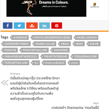
Tags
AASGROUP
CRYSTALERODEDPORSCHE992
DANIELARSHAM
GARDENSBYTHEBAY
MANDALACLUB
MEDIA
NEWS
ONLINE
PORSCHE
PORSCHETHAILAND
SINGAPORE
SINGAPOREARTWEEK2023
THEARTOFDREAMS
TORQUEMAGAZINE
TORQUETHAILAND
ข่าว
ข่าวประชาสัมพันธ์
ข่าวรถ
Previous
บีเอ็มดับเบิลยู กรุ๊ป ประเทศไทย รักษา
แชมป์ผู้นำอันดับหนึ่งในตลาดรถยนต์
พรีเมียมไทย 3 ปีซ้อน พร้อมเดินหน้าสู่
ความสำเร็จควบคู่ไปกับความพึง
พอใจสูงสุดของผู้บริโภค
Next
มาสเตอร์ฯ จัดแคมเปญ ‘ตรุษจีนนี้มี