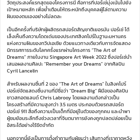
วัตถุประสงค์แรกสุดของโครงการนี้ คือการที่ปอร์เช่มุ่งเน้นไปยัง
เป้าหมายหลัก เพื่อย้ำเตือนให้ตระหนักถึงบุคคลผู้ไล่ตามความ
ฝันของตนเองอย่างไม่ลดละ
เป็นอีกครั้งที่บริษัทผู้ผลิตรถสปอร์ตสัญชาติเยอรมัน ปอร์เช่ ได้
เล็งเห็นถึงความโดดเด่นของประเทศสิงคโปร์ในฐานะมหานคร
แห่งความฝันของทวีปเอเชีย ด้วยแนวทางเดียวกับการจัดแสดง
นิทรรศการระดับโลกครั้งแรกผ่านโครงการ “The Art of
Dreams” ภายในงาน Singapore Art Week 2022 ซึ่งปอร์เช่นำ
เสนอผลงานศิลปะ “Remember your Dreams” จากศิลปิน
Cyril Lancelin
สำหรับผลงานชิ้นที่ 2 ของ “The Art of Dreams” ในสิงคโปร์
ปอร์เช่จัดแสดงชิ้นงานที่มีชื่อว่า “Dream Big” ฝีมือของศิลปิน
ชาวสกอตแลนด์ Chris Labrooy โดยผลงานดังกล่าวเป็น
โครงสร้างที่มีความสูงกว่า 3.5 เมตร ประกอบด้วยรถสปอร์ต
ปอร์เช่ 911 สื่อถึงความเป็นเด็กที่มีอยู่ในตัวของทุกคน และนำพา
ผู้ชมย้อนระลึกถึงช่วงเวลาที่จินตนาการยังคงถูกปลดปล่อยเป็น
อิสระได้อย่างไร้ขีดจำกัด
นอกจากนี้ยังเป็นการตั้งคำถามกับผู้ชมว่า เส้นทางที่เราคาดหวัง