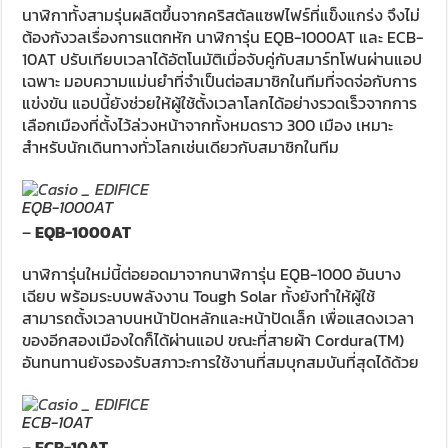
นาฬิกาทั้งสามรุ่นผลิตขึ้นจากคริสตัลแซฟไฟร์ที่แข็งแกร่ง จึงไม่
ต้องกังวลเรื่องการแตกหัก นาฬิการุ่น EQB-1000AT และ ECB-
10AT ปรับเทียบเวลาได้อัตโนมัติเมื่อจับคู่กับสมาร์ทโฟนผ่านแอป
เฉพาะ มอบความแม่นยำที่จำเป็นต่อสมาชิกในทีมที่จดจ่อกับการ
แข่งขัน แอปนี้ยังช่วยให้ผู้ใช้ตั้งเวลาโลกได้อย่างรวดเร็วจากการ
เลือกเมืองที่ตั้งไว้ล่วงหน้าจากทั้งหมดราว 300 เมือง เหมาะ
สำหรับนักเดินทางทั่วโลกเช่นเดียวกับสมาชิกในทีม
EQB-1000AT
–
EQB-1000AT
นาฬิการุ่นใหม่นี้ต่อยอดมาจากนาฬิการุ่น EQB-1000 อันบาง
เฉียบ พร้อมระบบพลังงาน Tough Solar ทั้งยังทำให้ผู้ใช้
สามารถตั้งเวลาบนหน้าปัดหลักและหน้าปัดเล็ก เพื่อแสดงเวลา
ของอีกสองเมืองใดก็ได้ผ่านแอป ขณะที่สายผ้า Cordura(TM)
อันทนทานยังรองรับสภาวะการใช้งานที่สมบุกสมบันที่สุดได้ด้วย
ECB-10AT
–
ECB-10AT