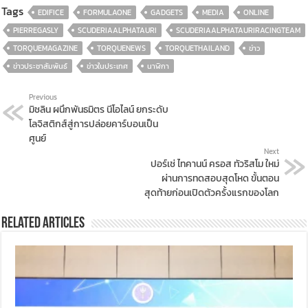
Tags
EDIFICE
FORMULAONE
GADGETS
MEDIA
ONLINE
PIERREGASLY
SCUDERIAALPHATAURI
SCUDERIAALPHATAURIRACINGTEAM
TORQUEMAGAZINE
TORQUENEWS
TORQUETHAILAND
ข่าว
ข่าวประชาสัมพันธ์
ข่าวในประเทศ
นาฬิกา
Previous
มิชลิน ผนึกพันธมิตร นีโอไลน์ ยกระดับ
โลจิสติกส์สู่การปล่อยคาร์บอนเป็น
ศูนย์
Next
ปอร์เช่ ไทคานน์ ครอส ทัวริสโม ใหม่
ผ่านการทดสอบสุดโหด ขั้นตอน
สุดท้ายก่อนเปิดตัวครั้งแรกของโลก
Related Articles