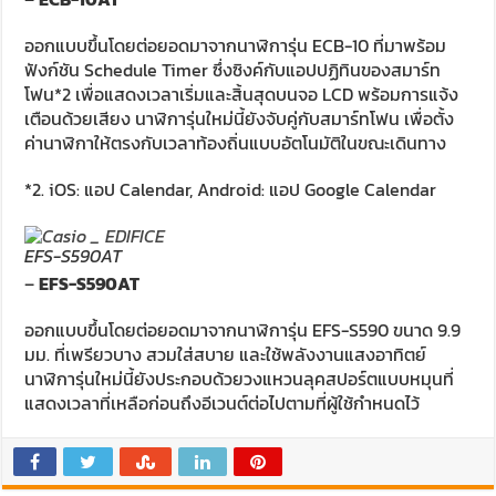
ออกแบบขึ้นโดยต่อยอดมาจากนาฬิการุ่น ECB-10 ที่มาพร้อม
ฟังก์ชัน Schedule Timer ซึ่งซิงค์กับแอปปฏิทินของสมาร์ท
โฟน*2 เพื่อแสดงเวลาเริ่มและสิ้นสุดบนจอ LCD พร้อมการแจ้ง
เตือนด้วยเสียง นาฬิการุ่นใหม่นี้ยังจับคู่กับสมาร์ทโฟน เพื่อตั้ง
ค่านาฬิกาให้ตรงกับเวลาท้องถิ่นแบบอัตโนมัติในขณะเดินทาง
*2. iOS: แอป Calendar, Android: แอป Google Calendar
EFS-S590AT
–
EFS-S590AT
ออกแบบขึ้นโดยต่อยอดมาจากนาฬิการุ่น EFS-S590 ขนาด 9.9
มม. ที่เพรียวบาง สวมใส่สบาย และใช้พลังงานแสงอาทิตย์
นาฬิการุ่นใหม่นี้ยังประกอบด้วยวงแหวนลุคสปอร์ตแบบหมุนที่
แสดงเวลาที่เหลือก่อนถึงอีเวนต์ต่อไปตามที่ผู้ใช้กำหนดไว้