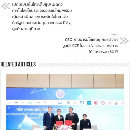
เปิดเกมรุกในไทยเต็มสูบ! เปิดตัว
เทคโนโลยีไฮบริดเจเนอเรชันใหม่ พร้อม
เดินหน้าเปิดสายการผลิตในไทย-จับ
มือรัฐบาลยกระดับอุตสาหกรรม EV สู่
ศูนย์กลางภูมิภาค
Next
CEO ลามิน่ารับโล่เชิดชูเกียรติจาก
มูลนิธิ CCF ในงาน “สายธารแห่งการ
ให้” ครบรอบ 50 ปี
Related Articles