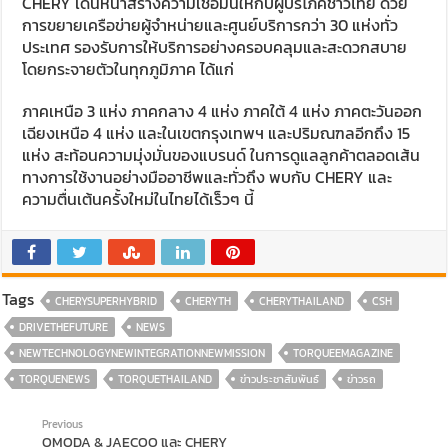
CHERY เดินหน้าสร้างความเชื่อมั่นให้กับผู้บริโภคชาวไทย ด้วย
การขยายเครือข่ายผู้จำหน่ายและศูนย์บริการกว่า 30 แห่งทั่ว
ประเทศ รองรับการให้บริการอย่างครอบคลุมและสะดวกสบาย
โดยกระจายตัวในทุกภูมิภาค ได้แก่
ภาคเหนือ 3 แห่ง ภาคกลาง 4 แห่ง ภาคใต้ 4 แห่ง ภาคตะวันออก
เฉียงเหนือ 4 แห่ง และในเขตกรุงเทพฯ และปริมณฑลอีกถึง 15
แห่ง สะท้อนความมุ่งมั่นของแบรนด์ ในการดูแลลูกค้าตลอดเส้น
ทางการใช้งานอย่างมืออาชีพและทั่วถึง พบกับ CHERY และ
ความตื่นเต้นครั้งใหม่ในไทยได้เร็วๆ นี้
Tags
CHERYSUPERHYBRID
CHERYTH
CHERYTHAILAND
CSH
DRIVETHEFUTURE
NEWS
NEWTECHNOLOGYNEWINTEGRATIONNEWMISSION
TORQUEEMAGAZINE
TORQUENEWS
TORQUETHAILAND
ข่าวประชาสัมพันธ์
ข่าวรถ
Previous
OMODA & JAECOO และ CHERY