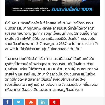
ซึ่งในงาน “ฟาสต์ ออโต โชว์ ไทยแลนด์ 2024” เราได้รวบรวม
ยนตรกรรมมากคุณภาพหลากหลายแบรนด์มาให้ได้พิจารณา
เปรียบเทียบความคุ้มค่า ครบทุกเซ็กเมนต์ ภายใต้คอนเซ็ปท์ “รถ
ใหม่โปรดี รถไฟฟ้ามีให้ลอง รถมือสองมีรับประกัน” ครบจบใน
งานเดียวห้ามพลาด 3-7 กรกฎาคม 2567 ณ ไบเทค บางนา เข้า
ชมฟรี! ไม่มีค่าใช้จ่าย แถมลุ้นรับโชคตลอด 5 วันเต็ม”
“ตลาดรถยนต์ใช้แล้ว” หรือ “ตลาดรถมือสอง” นับเป็นหนึ่งใน
ธุรกิจที่มีความสำคัญต่ออุตสาหกรรมรถยนต์เมืองไทย ด้วย
มูลค่าหมุนเวียนไม่ต่ำกว่า 100,000 ล้านบาท มีผู้ประกอบการทั้ง
รายเล็ก และรายใหญ่เข้ามาทำธุรกิจเป็นจำนวนมาก แม้ในช่วง
วิกฤตโควิด-19 ตลาดรถใช้แล้วก็ยังเติบโตประมาณ 3-5
เปอร์เซ็นต์ เพราะผู้คนมีความต้องการใช้รถส่วนตัวมากขึ้นส่งผล
ให้ตลาดรถมือสองเติบโตสวนภาวะเศรษฐกิจอย่างมาก