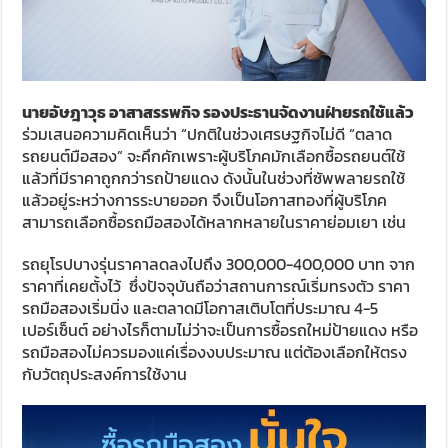
นายอัษฎาวุธ อาสาสรรพกิจ รองประธานจัดงานฝ่ายรถใช้แล้ว
ร่วมเสนอความคิดเห็นว่า “ปกติในช่วงเศรษฐกิจไม่ดี “ตลาด
รถยนต์มือสอง” จะคึกคักเพราะผู้บริโภคมักเลือกซื้อรถยนต์ใช้
แล้วที่มีราคาถูกกว่ารถป้ายแดง ดังนั้นในช่วงที่ซัพพลายรถใช้
แล้วอยู่ระหว่างการระบายออก จึงเป็นโอกาสทองที่ผู้บริโภค
สามารถเลือกซื้อรถมือสองได้หลากหลายในราคาย่อมเยา เช่น
รถยุโรปบางรุ่นราคาลดลงไปถึง 300,000-400,000 บาท จาก
ราคาที่เคยตั้งไว้ ซึ่งปัจจุบันถือว่าสถานการณ์เริ่มทรงตัว ราคา
รถมือสองเริ่มนิ่ง และตลาดมีโอกาสเติบโตที่ประมาณ 4-5
เปอร์เซ็นต์ อย่างไรก็ตามไม่ว่าจะเป็นการซื้อรถใหม่ป้ายแดง หรือ
รถมือสองไม่ควรมองแค่เรื่องงบประมาณ แต่ต้องเลือกให้ตรง
กับวัตถุประสงค์การใช้งาน