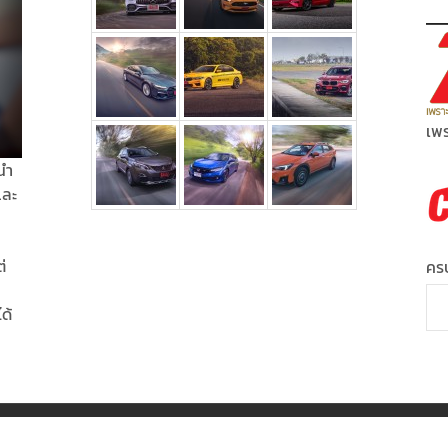
เพร
นำ
และ
่
ครบ
ได้