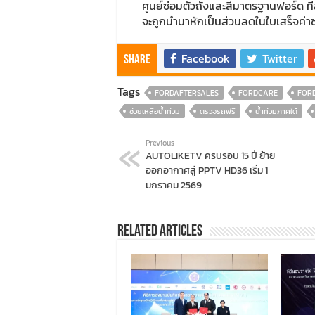
ศูนย์ซ่อมตัวถังและสีมาตรฐานฟอร์ด ที่
จะถูกนำมาหักเป็นส่วนลดในใบเสร็จค่าซ
Facebook
Twitter
Share
Tags
FORDAFTERSALES
FORDCARE
FOR
ช่วยเหลือน้ำท่วม
ตรวจรถฟรี
น้ำท่วมภาคใต้
Previous
AUTOLIKETV ครบรอบ 15 ปี ย้าย
ออกอากาศสู่ PPTV HD36 เริ่ม 1
มกราคม 2569
Related Articles