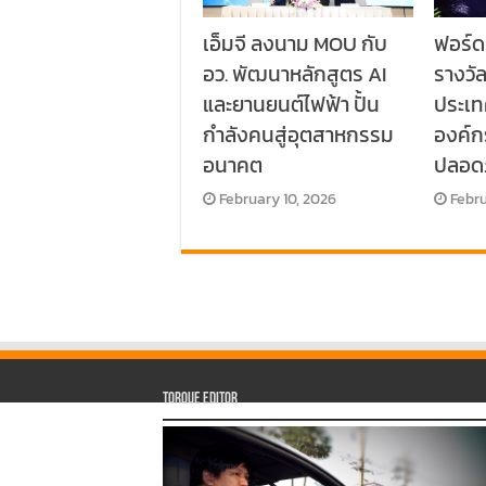
เอ็มจี ลงนาม MOU กับ
ฟอร์ด
อว. พัฒนาหลักสูตร AI
รางวั
และยานยนต์ไฟฟ้า ปั้น
ประเท
กำลังคนสู่อุตสาหกรรม
องค์
อนาคต
ปลอด
February 10, 2026
Febru
Torque Editor