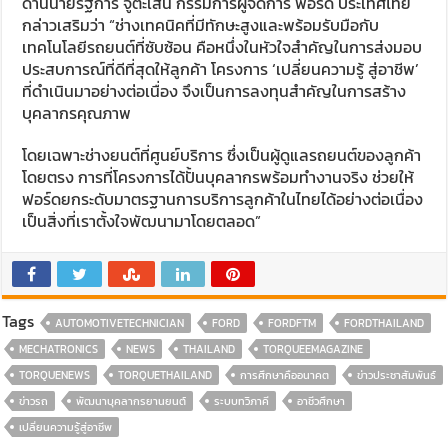
ด้านนายรัฐการ จูตะเสน กรรมการผู้จัดการ ฟอร์ด ประเทศไทย
กล่าวเสริมว่า “ช่างเทคนิคที่มีทักษะสูงและพร้อมรับมือกับ
เทคโนโลยีรถยนต์ที่ซับซ้อน คือหนึ่งในหัวใจสำคัญในการส่งมอบ
ประสบการณ์ที่ดีที่สุดให้ลูกค้า โครงการ ‘เปลี่ยนความรู้ สู่อาชีพ’
ที่ดำเนินมาอย่างต่อเนื่อง จึงเป็นการลงทุนสำคัญในการสร้าง
บุคลากรคุณภาพ
โดยเฉพาะช่างยนต์ที่ศูนย์บริการ ซึ่งเป็นผู้ดูแลรถยนต์ของลูกค้า
โดยตรง การที่โครงการได้ปั้นบุคลากรพร้อมทำงานจริง ช่วยให้
ฟอร์ดยกระดับมาตรฐานการบริการลูกค้าในไทยได้อย่างต่อเนื่อง
เป็นสิ่งที่เราตั้งใจพัฒนามาโดยตลอด”
Tags
AUTOMOTIVETECHNICIAN
FORD
FORDFTM
FORDTHAILAND
MECHATRONICS
NEWS
THAILAND
TORQUEEMAGAZINE
TORQUENEWS
TORQUETHAILAND
การศึกษาคืออนาคต
ข่าวประชาสัมพันธ์
ข่าวรถ
พัฒนาบุคลากรยานยนต์
ระบบทวิภาคี
อาชีวศึกษา
เปลี่ยนความรู้สู่อาชีพ