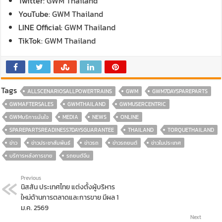
Twitter:
GWM Thailand
YouTube:
GWM Thailand
LINE Official:
GWM Thailand
TikTok:
GWM Thailand
Tags
ALLSCENARIOSALLPOWERTRAINS
GWM
GWM7DAYSPAREPARTS
GWMAFTERSALES
GWMTHAILAND
GWMUSERCENTRIC
GWMบริการมั่นใจ
MEDIA
NEWS
ONLINE
SPAREPARTSREADINESS7DAYSGUARANTEE
THAILAND
TORQUETHAILAND
ข่าว
ข่าวประชาสัมพันธ์
ข่าวรถ
ข่าวรถยนต์
ข่าวในประเทศ
บริการหลังการขาย
รถยนต์จีน
Previous
นิสสัน ประเทศไทย แต่งตั้งผู้บริหาร
ใหม่ด้านการตลาดและการขาย มีผล 1
ม.ค. 2569
Next