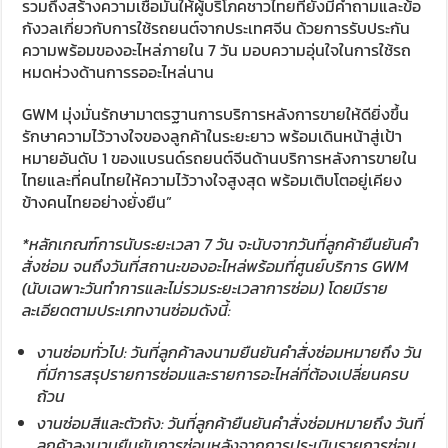
รวมถึงสร้างความเชื่อมั่นให้ผู้บริโภคชาวไทยที่ยังมีคำถามและข้อ
กังวลเกี่ยวกับการใช้รถยนต์จากประเทศจีน ด้วยการรับประกัน
ความพร้อมของอะไหล่ภายใน 7 วัน มอบความอุ่นใจในการใช้รถ
หมดห่วงด้านการรออะไหล่นาน
GWM มุ่งมั่นรักษามาตรฐานการบริการหลังการขายให้ดียิ่งขึ้น
รักษาความไว้วางใจของลูกค้าในระยะยาว พร้อมเดินหน้าสู่เป้า
หมายอันดับ 1 ของแบรนด์รถยนต์จีนด้านบริการหลังการขายใน
ไทยและที่คนไทยให้ความไว้วางใจสูงสุด พร้อมเติบโตอยู่เคียง
ข้างคนไทยอย่างยั่งยืน”
*
หลักเกณฑ์การนับระยะเวลา 7 วัน จะนับจากวันที่ลูกค้ายืนยันคำ
สั่งซ่อม จนถึงวันที่สถานะของอะไหล่พร้อมที่ศูนย์บริการ
GWM
(
นับเฉพาะวันทำการและไม่รวมระยะเวลาการซ่อม) โดยมีราย
ละเอียดตามประเภทงานซ่อมดังนี้:
งานซ่อมทั่วไป: วันที่ลูกค้าลงนามยืนยันคำสั่งซ่อมหมายถึง วัน
ที่มีการสรุปรายการซ่อมและรายการอะไหล่ที่ต้องเปลี่ยนครบ
ถ้วน
งานซ่อมสีและตัวถัง: วันที่ลูกค้ายืนยันคำสั่งซ่อมหมายถึง วันที่
ลูกค้าลงนามยืนยันการซ่อมหลังจากการประเมินรายการซ่อม