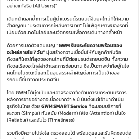
อย่างแท้จริง (All Users)”
เดินหน้าตอกย้ำการเป็นผู้นำแบรนด์รถยนต์จีนยุคใหม่ที่ให้ความ
สำคัญกับ “ประสบการณ์หลังการขาย” ไม่แพ้คุณภาพของรถที่
เปี่ยมด้วยเทคโนโลยีและนวัตกรรมเพื่อการเดินทางที่ล้ำหน้า
ด้วยการเปิดตัวแคมเปญ
“
GWM
รับประกันความพร้อมของ
อะไหล่ภายใน
7
วัน”
มุ่งสร้างความเชื่อมั่นให้กับลูกค้ากับข้อ
กังวลที่ใหญ่ที่สุดของคนไทยที่มีต่อแบรนด์รถยนต์จีน ทั้งความ
กังวลเรื่องอะไหล่ล่าช้าและการซ่อมนาน ซึ่งเป็นภาพจำที่อยู่ในใจ
คนไทยในขณะนี้และเป็นอุปสรรคสำคัญต่อการเป็นเจ้าของ
รถยนต์ที่มาจากประเทศจีน
โดย GWM ได้มุ่งเน้นและเอาจริงเอาจังด้านการยกระดับบริการ
หลังการขายอย่างต่อเนื่องมากว่า 5 ปี นับตั้งแต่เข้ามาดำเนิน
ธุรกิจในไทย ด้วย
GWM SMART Service
ที่จะมอบบริการที่
สะดวก (Simple) ทันสมัย (Modern) ใส่ใจ (Attention) มั่นใจ
(Reliable) และฉับไว (Timeliness)
รวมถึงมีความโปร่งใส ตรวจสอบได้ พร้อมดูแลและรับผิดชอบต่อ