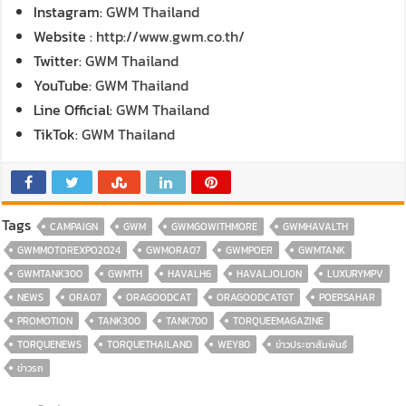
Instagram:
GWM Thailand
Website :
http://www.gwm.co.th/
Twitter:
GWM Thailand
YouTube:
GWM Thailand
Line Official:
GWM Thailand
TikTok:
GWM Thailand
Tags
CAMPAIGN
GWM
GWMGOWITHMORE
GWMHAVALTH
GWMMOTOREXPO2024
GWMORA07
GWMPOER
GWMTANK
GWMTANK300
GWMTH
HAVALH6
HAVALJOLION
LUXURYMPV
NEWS
ORA07
ORAGOODCAT
ORAGOODCATGT
POERSAHAR
PROMOTION
TANK300
TANK700
TORQUEEMAGAZINE
TORQUENEWS
TORQUETHAILAND
WEY80
ข่าวประชาสัมพันธ์
ข่าวรถ