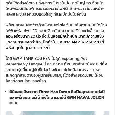
ดุดันได้อย่างชัดเจน ทั้งฝากระโปรงใหม่ขนาดใหญ่ กระจังหน้า
ใหม่พร้อมเส้นไฟคาดยาวระหว่างไฟหน้าซ้าย-ขวา กันชนหน้า-
หลังและซุ้มล้อที่ปรับแต่งให้ดูเท่และบึกบึนไปอีกขั้น
พร้อมลูกเล่นสุดว้าวด้วยไฟสปอร์ตไลต์บนหลังคาและบันไดข้าง
ไฟฟ้าพร้อมไฟ LED หลากสีสะท้อนความโมเดิร์นแต่แข็งแกร่ง
ล้อฟอร์จขนาด 20 นิ้ว ซึ่งเป็นล้อแม็กน้ำหนักเบาที่มีความแข็ง
แรงทนทานสูงกว่าล้อแม็กทั่วไป และยาง AMP 3×12 50R20 ที่
พร้อมลุยในทุกสถานการณ์
โดย GWM TANK 300 HEV ในลุค Exploring, Yet
Remarkably Unique นี้ สามารถสะท้อนเอกลักษณ์ความเท่ทั้ง
รถยนต์รุ่นนี้และผู้ขับขี่ได้อย่างชัดเจนไม่เหมือนใคร สามารถ
สะกดทุกสายตาของผู้เข้าเยี่ยมชมบูธได้อย่างยอดเยี่ยม ให้จับ
จ้องทั้งออนโรด-ออฟโรด
มินิคอนเสิร์ตจาก
Three Man Down
ศิลปินสุดฮอตแห่งปี
และพรีเซนเตอร์เจ้าสิงโตอารมณ์ดี
GWM HAVAL JOLION
HEV