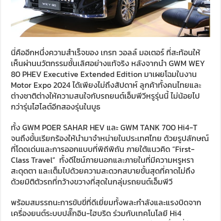
นี่คืออีกหนึ่งความสำเร็จของ เกรท วอลล์ มอเตอร์ ที่สะท้อนให้
เห็นผ่านนวัตกรรมชั้นเลิศอย่างแท้จริง หลังจากนำ GWM WEY
80 PHEV Executive Extended Edition มาเผยโฉมในงาน
Motor Expo 2024 ได้เพียงไม่ถึงสัปดาห์ ลูกค้าทั้งคนไทยและ
ต่างชาติต่างให้ความสนใจกับรถยนต์เอ็มพีวีหรูรุ่นนี้ ไม่น้อยไป
กว่ารุ่นไฮไลต์อีกสองรุ่นในบูธ
ทั้ง GWM POER SAHAR HEV และ GWM TANK 700 Hi4-T
จนถึงขั้นเรียกร้องให้นำมาจำหน่ายในประเทศไทย ด้วยรูปลักษณ์
ที่โดดเด่นและการออกแบบที่พิถีพิถัน ภายใต้แนวคิด “First-
Class Travel” ทั้งดีไซน์ภายนอกและภายในที่มีความหรูหรา
สะดุดตา และเต็มไปด้วยความสะดวกสบายขั้นสุดที่คาดไม่ถึง
ด้วยมิติตัวรถที่กว้างขวางที่สุดในกลุ่มรถยนต์เอ็มพีวี
พร้อมสมรรถนะการขับขี่ที่ดีเยี่ยมทั้งพละกำลังและแรงบิดจาก
เครื่องยนต์ระบบปลั๊กอิน-ไฮบริด ร่วมกับเทคโนโลยี Hi4