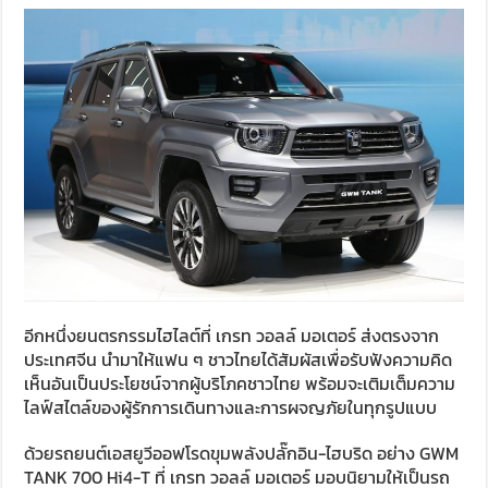
อีกหนึ่งยนตรกรรมไฮไลต์ที่ เกรท วอลล์ มอเตอร์ ส่งตรงจาก
ประเทศจีน นำมาให้แฟน ๆ ชาวไทยได้สัมผัสเพื่อรับฟังความคิด
เห็นอันเป็นประโยชน์จากผู้บริโภคชาวไทย พร้อมจะเติมเต็มความ
ไลฟ์สไตล์ของผู้รักการเดินทางและการผจญภัยในทุกรูปแบบ
ด้วยรถยนต์เอสยูวีออฟโรดขุมพลังปลั๊กอิน-ไฮบริด อย่าง GWM
TANK 700 Hi4-T ที่ เกรท วอลล์ มอเตอร์ มอบนิยามให้เป็นรถ