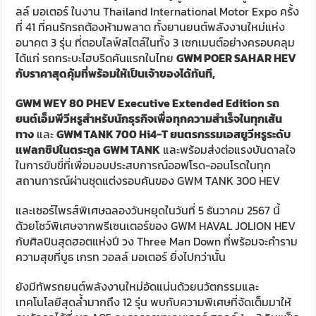
ลล์ มอเตอร์ ในงาน Thailand International Motor Expo ครั้ง
ที่ 41 ที่คนรักรถต้องห้ามพลาด ทั้งยานยนต์พลังงานใหม่แห่ง
อนาคต 3 รุ่น ที่ตอบไลฟ์สไตล์ในทั้ง 3 เซกเมนต์อย่างครอบคลุม
ได้แก่ รถกระบะไฮบริดคันแรกในไทย
GWM POER SAHAR HEV
กับราคาสุดคุ้มที่พร้อมให้เป็นเจ้าของได้ทันที
,
GWM WEY 80 PHEV Executive Extended Edition
รถ
ยนต์เอ็มพีวีหรูสำหรับนักธุรกิจเพื่อทุกความสำเร็จในทุกเส้น
ทาง
และ
GWM TANK 700 Hi4-T
ยนตรกรรมเอสยูวีหรูระดับ
แฟลกชิปในตระกูล
GWM TANK
และพร้อมส่งต่อแรงบันดาลใจ
ในการขับขี่ที่เพื่อมอบประสบการณ์ออฟโรด-ออนโรดในทุก
สถานการณ์ผ่านชุดแต่งรอบคันของ GWM TANK 300 HEV
และเซอร์ไพรส์พิเศษฉลองวันหยุดในวันที่ 5 ธันวาคม 2567 นี้
ด้วยโชว์พิเศษจากพรีเซนเตอร์ของ GWM HAVAL JOLION HEV
กับศิลปินสุดฮอตแห่งปี วง Three Man Down ที่พร้อมจะคำราม
ความสุขที่บูธ เกรท วอลล์ มอเตอร์ ยิ่งไปกว่านั้น
ยังมีทัพรถยนต์พลังงานใหม่อัดแน่นด้วยนวัตกรรมและ
เทคโนโลยีสุดล้ำมากถึง 12 รุ่น พบกับความพิเศษที่จัดเต็มมาให้