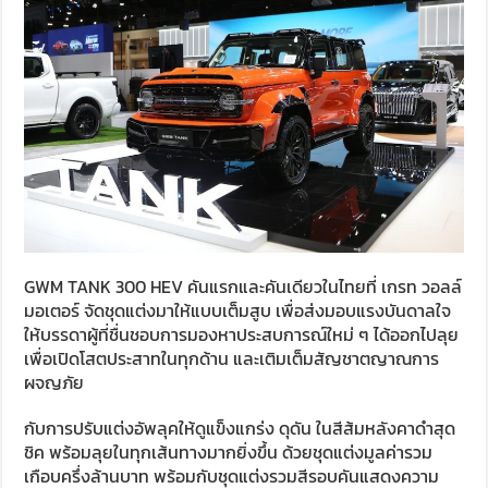
GWM TANK 300 HEV คันแรกและคันเดียวในไทยที่ เกรท วอลล์
มอเตอร์ จัดชุดแต่งมาให้แบบเต็มสูบ เพื่อส่งมอบแรงบันดาลใจ
ให้บรรดาผู้ที่ชื่นชอบการมองหาประสบการณ์ใหม่ ๆ ได้ออกไปลุย
เพื่อเปิดโสตประสาทในทุกด้าน และเติมเต็มสัญชาตญาณการ
ผจญภัย
กับการปรับแต่งอัพลุคให้ดูแข็งแกร่ง ดุดัน ในสีส้มหลังคาดำสุด
ชิค พร้อมลุยในทุกเส้นทางมากยิ่งขึ้น ด้วยชุดแต่งมูลค่ารวม
เกือบครึ่งล้านบาท พร้อมกับชุดแต่งรวมสีรอบคันแสดงความ