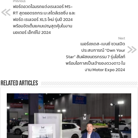
Previous
ฟอร์ดอวดโฉมรถแต่งเรนเจอร์ MS-
RT สุดยอดรถกระบะสไตล์เรซซิ่ง และ
ฟอร์ด เรนเจอร์ XLS ใหม่ รุ่นปี 2024
พร้อมจัดเต็มแคมเปญสุดคุ้มในงาน
มอเตอร์ เอ็กซ์โป 2024
Next
เมอร์เซเดส-เบนซ์ ชวนเปิด
ประสบการณ์ “Own Your
Star” สัมผัสยนตรกรรม 7 รุ่นไฮไลท์
พร้อมโอกาสเป็นเจ้าของดวงดาว ใน
งาน Motor Expo 2024
Related Articles