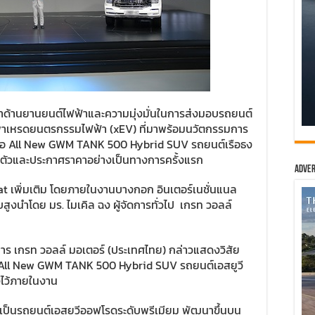
นำด้านยานยนต์ไฟฟ้าและความมุ่งมั่นในการส่งมอบรถยนต์
พาเหรดยนตรกรรมไฟฟ้า (xEV) ที่มาพร้อมนวัตกรรมการ
่อซื้อ All New GWM TANK 500 Hybrid SUV รถยนต์เรือธง
ดตัวและประกาศราคาอย่างเป็นทางการครั้งแรก
Adver
t เพิ่มเติม โดยภายในงานบางกอก อินเตอร์เนชั่นแนล
ดับสูงนำโดย มร. ไมเคิล ฉง ผู้จัดการทั่วไป เกรท วอลล์
าร เกรท วอลล์ มอเตอร์ (ประเทศไทย) กล่าวแสดงวิสัย
 All New GWM TANK 500 Hybrid SUV รถยนต์เอสยูวี
งไว้ภายในงาน
็นรถยนต์เอสยูวีออฟโรดระดับพรีเมียม พัฒนาขึ้นบน