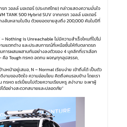
กรท วอลล์ มอเตอร์ (ประเทศไทย) กล่าวแสดงความมั่นใจ
 GWM TANK 500 Hybrid SUV จากเกรท วอลล์ มอเตอร์
งล้นหลามในจีน ด้วยยอดขายสูงถึง 200,000 คันในปีที่
Nothing is Unreachable ไม่มีความสำเร็จไหนที่ไปไม่
วามแตกต่าง และประสบการณ์ที่เหนือชั้นให้กับตลาดรถ
ป็นการผสมผสานกันอย่างลงตัวของ 4 บุคลิกที่เราเลือก
ก่ T – คือ Tough ทรหด อดทน ผจญทุกอุปสรรค,
ข้างหน้าอยู่เสมอ, N – Normal เรียบง่าย เข้าถึงได้ เป็นตัว
มดีงามของจิตใจ ความอ่อนโยน คิดถึงคนรอบข้าง โดยเรา
ึน ทรหด แต่เปี่ยมไปด้วยความเรียบหรู สง่างาม จะพาผู้
ไปได้อย่างสะดวกสบายและปลอดภัย”