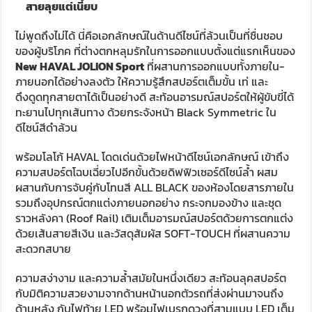
สายลุยแต่เนี้ยบ
ไม่พูดถึงไม่ได้ นี่คือเอกลักษณ์ในด้านดีไซน์ที่ล้วนเป็นที่ชื่นชอบ
ของผู้บริโภค ที่ต่างตกหลุมรักในการออกแบบตั้งแต่แรกเห็นของ
New HAVAL JOLION Sport
ที่ผสานการออกแบบทั้งภายใน-
ภายนอกได้อย่างลงตัว ให้ความรู้สึกสปอร์ตเต็มขั้น เท่ และ
ดึงดูดทุกสายตาได้เป็นอย่างดี สะท้อนอารมณ์สปอร์ตให้ผู้ขับขี่ได้
ทะยานไปทุกเส้นทาง ด้วยกระจังหน้า Black Symmetric ใน
ดีไซน์สีดำล้วน
พร้อมโลโก้ HAVAL โดดเด่นด้วยไฟหน้าดีไซน์เอกลักษณ์ เข้าถึง
ความสปอร์ตโฉบเฉี่ยวไปอีกขั้นด้วยดิฟฟิวเซอร์ดีไซน์ล้ำ ผสม
ผสานกับการจับคู่กับโทนสี ALL BLACK ของห้องโดยสารภายใน
รวมถึงอุปกรณ์ตกแต่งภายนอกอย่าง กระจกมองข้าง และชุด
ราวหลังคา (Roof Rail) เติมเต็มอารมณ์สปอร์ตด้วยการตกแต่ง
ด้วยเส้นสายสีเงิน และวัสดุสัมผัส SOFT-TOUCH ที่ผสานความ
สะดวกสบาย
ความสง่างาม และความลํ้าสมัยในหนึ่งเดียว สะท้อนลุคสปอร์ต
กับมิติความสวยงามจากด้านหน้านอกตัวรถที่ส่งผ่านมาจนถึง
ด้านหลัง กับไฟท้าย LED พร้อมไฟเบรกดวงที่สามแบบ LED เต็ม