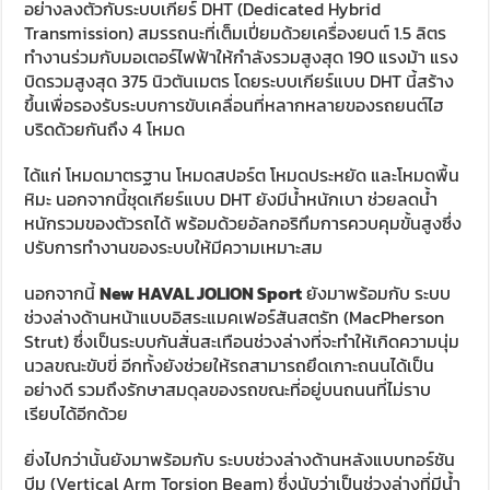
อย่างลงตัวกับระบบเกียร์ DHT (Dedicated Hybrid
Transmission) สมรรถนะที่เต็มเปี่ยมด้วยเครื่องยนต์ 1.5 ลิตร
ทำงานร่วมกับมอเตอร์ไฟฟ้าให้กำลังรวมสูงสุด 190 แรงม้า แรง
บิดรวมสูงสุด 375 นิวตันเมตร โดยระบบเกียร์แบบ DHT นี้สร้าง
ขึ้นเพื่อรองรับระบบการขับเคลื่อนที่หลากหลายของรถยนต์ไฮ
บริดด้วยกันถึง 4 โหมด
ได้แก่ โหมดมาตรฐาน โหมดสปอร์ต โหมดประหยัด และโหมดพื้น
หิมะ นอกจากนี้ชุดเกียร์แบบ DHT ยังมีน้ำหนักเบา ช่วยลดน้ำ
หนักรวมของตัวรถได้ พร้อมด้วยอัลกอริทึมการควบคุมขั้นสูงซึ่ง
ปรับการทำงานของระบบให้มีความเหมาะสม
นอกจากนี้
New HAVAL JOLION Sport
ยังมาพร้อมกับ ระบบ
ช่วงล่างด้านหน้าแบบอิสระแมคเฟอร์สันสตรัท (MacPherson
Strut) ซึ่งเป็นระบบกันสั่นสะเทือนช่วงล่างที่จะทำให้เกิดความนุ่ม
นวลขณะขับขี่ อีกทั้งยังช่วยให้รถสามารถยึดเกาะถนนได้เป็น
อย่างดี รวมถึงรักษาสมดุลของรถขณะที่อยู่บนถนนที่ไม่ราบ
เรียบได้อีกด้วย
ยิ่งไปกว่านั้นยังมาพร้อมกับ ระบบช่วงล่างด้านหลังแบบทอร์ชัน
บีม (Vertical Arm Torsion Beam) ซึ่งนับว่าเป็นช่วงล่างที่มีน้ำ