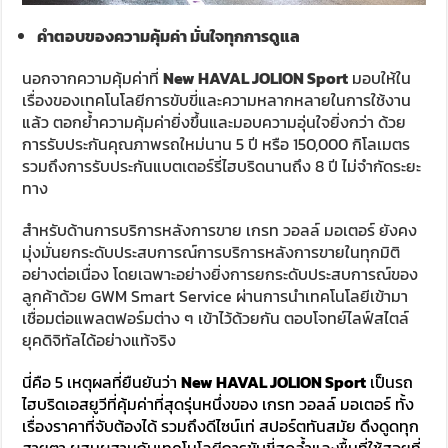
คำตอบของความคุ้มค่า มั่นใจทุกการดูแล
นอกจากความคุ้มค่าที่
New HAVAL JOLION Sport
มอบให้ใน
เรื่องของเทคโนโลยีการขับขี่และความหลากหลายในการใช้งาน
แล้ว ตอกย้ำความคุ้มค่ายิ่งขึ้นและมอบความอุ่นใจยิ่งกว่า ด้วย
การรับประกันคุณภาพรถใหม่นาน 5 ปี หรือ 150,000 กิโลเมตร
รวมถึงการรับประกันแบตเตอร์รี่ไฮบริดนานถึง 8 ปี ไม่จำกัดระยะ
ทาง
สำหรับด้านการบริการหลังการขาย เกรท วอลล์ มอเตอร์ ยังคง
มุ่งมั่นยกระดับประสบการณ์การบริการหลังการขายในทุกมิติ
อย่างต่อเนื่อง โดยเฉพาะอย่างยิ่งการยกระดับประสบการณ์ของ
ลูกค้าด้วย GWM Smart Service ผ่านการนำเทคโนโลยีเข้ามา
เชื่อมต่อแพลตฟอร์มต่าง ๆ เข้าไว้ด้วยกัน ตอบโจทย์ไลฟ์สไตล์
ยุคดิจิทัลได้อย่างแท้จริง
นี่คือ 5 เหตุผลที่ยืนยันว่า
New HAVAL JOLION Sport
เป็นรถ
ไฮบริดเอสยูวีที่คุ้มค่าที่สุดรุ่นหนึ่งของ เกรท วอลล์ มอเตอร์ ทั้ง
เรื่องราคาที่จับต้องได้ รวมถึงดีไซน์เท่ สปอร์ตทันสมัย ดึงดูดทุก
สายตา ผสมผสานกับเทคโนโลยีการขับขี่สุดล้ำและพื้นที่ใช้สอยที่