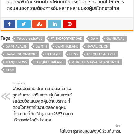
ยนต์ไฟฟ้าในประเทศไทยให้ทัดเทียมระดับสากลควบคู่ไปกับการ
ตอบสนองความต้องการอันหลากหลายของผู้บริโภคชาวไทย
Tags
#ข่าวประชาสัมพันธ์
FRIENDFORTHEROAD
GWM
GWMHAVAL
GWMHAVALTH
GWMTH
GWMTHAILAND
HAVALJOLION
HAVALJOLIONSPORT
LIFESTYLE
NEWS
TORQUEEMAGAZINE
TORQUENEWS
TORQUETHAILAND
WHATDOESHAVALMEANFORYOU
ข่าวรถ
Previous
ฟอร์ดจัดแคมเปญ ‘หน้าฝนรถแกร่ง
ทุกเส้นทาง’ เสริมความอุ่นใจในการใช้
รถด้วยข้อเสนอสุดคุ้มด้านบริการ ที่
ตอบโจทย์การใช้งานตลอดฤดูฝน
ตั้งแต่วันนี้ ถึง 31 ตุลาคม 2567 ที่ศูนย์
บริการฟอร์ดทั่วประเทศ
Next
โตโยต้า ธุรกิจชุมชนพัฒน์ ร่วมกับกรม