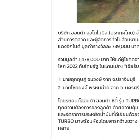
บริษัท ฮอนด้า ออโตโมบิล (ประเทศไทย) 
ส่วนการตลาด และผู้จัดการทั่วไปส่วนงาน
แดงอิกไนต์ มูลค่ารางวัลละ 739,000 บา
รวมมูลค่า 1,478,000 บาท ให้แก่ผู้โช
โลก 2022 กับไทยรัฐ ในแคมเปญ “เชียร์บอลให
นายอุกฤษฎ์ ชมวงษ์ จาก จ.ปราจีนบุรี
นายไชยยงค์ พรหมช่วย จาก จ. นครศร
โดยรถยนต์ฮอนด้า ฮอนด้า ซิตี้ รุ่น TUR
ทุกความต้องการของลูกค้า ด้วยความคุ้มค่
และอัตราการประหยัดน้ำมันที่ดีเยี่ยมด้ว
TURBO มาพร้อมห้องโดยสารกว้างขวาง ส
หลาย