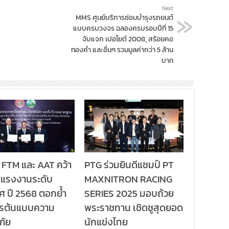
Next
MMS ศูนย์บริการซ่อมบำรุงรถยนต์
แบบครบวงจร ฉลองครบรอบปีที่ 15
จับแจก เปอโยต์ 2008, สร้อยคอ
ทองคำ และอื่นๆ รวมมูลค่ากว่า 5 ล้าน
บาท
 FTM และ AAT คว้า
PTG ร่วมยินดีแชมป์ PT
ลแรงงานระดับ
MAXNITRON RACING
ศ ปี 2568 ตอกย้ำ
SERIES 2025 มอบถ้วย
กรต้นแบบความ
พระราชทาน เชิดชูสุดยอด
ภัย
นักแข่งไทย