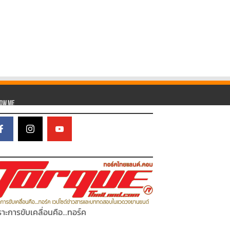
low Me
าะการขับเคลื่อนคือ...ทอร์ค