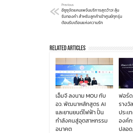
Previous
อีซูซุจัดแคมเพจ์นบริการสุดว้าว! ลุ้น
รับทองคำ สำหรับลูกค้าเข้าศูนย์ทุกรุ่น
ต้อนรับเดือนแห่งความรัก
Related Articles
เอ็มจี ลงนาม MOU กับ
ฟอร์ด
อว. พัฒนาหลักสูตร AI
รางวั
และยานยนต์ไฟฟ้า ปั้น
ประเท
กำลังคนสู่อุตสาหกรรม
องค์
อนาคต
ปลอด