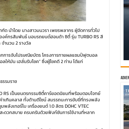
จำกัด นำโดย นางสาวมนวรา เพชรพลากร ผู้จัดการทั่วไป
องค์กรสัมพันธ์ มอบรถยนต์ฮอนด้า ซิตี้ รุ่น TURBO RS สี
ท จำนวน 2 รางวัล
คดีจากการจับไปรษณียบัตร โครงการทายผลแชมป์ฟุตบอล
้มัน เฮลั่นรับโชค” ซึ่งผู้โชคดี 2 ท่าน ได้แก่
Adver
ีธรรมราช
BO RS เป็นยนตรกรรมซิตี้คาร์ยอดนิยมที่พร้อมตอบโจทย์
าเกินคลาส ทั้งด้านดีไซน์ สมรรถนะการขับขี่ที่ทรงพลัง
ยขุมพลังเทอร์โบ เครื่องยนต์ 1.0 ลิตร DOHC VTEC
ะดวกสบาย ครบครันด้วยฟังก์ชันการใช้งานที่หลาก