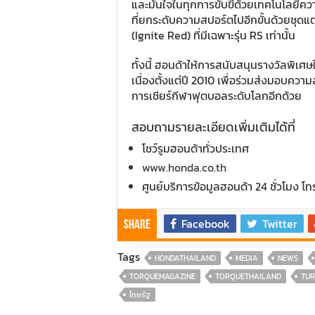
และมั่นใจในทุกการขับขี่ด้วยเทคโนโลยีค
ที่ยกระดับความสปอร์ตไปอีกขั้นด้วยชุดแ
(Ignite Red) ที่มีเฉพาะรุ่น RS เท่านั้น
ทั้งนี้ ฮอนด้าให้การสนับสนุนรางวัลพิ
เนื่องตั้งแต่ปี 2010 เพื่อร่วมส่งมอบคว
การเชียร์กีฬาฟุตบอลระดับโลกอีกด้วย
สอบถามรายละเอียดเพิ่มเติมได้ที่
โชว์รูมฮอนด้าทั่วประเทศ
www.honda.co.th
ศูนย์บริการข้อมูลฮอนด้า 24 ชั่วโมง โ
Facebook
Twitter
Share
Tags
HONDATHAILAND
MEDIA
NEWS
TORQUEMAGAZINE
TORQUETHAILAND
TU
ไทยรัฐ