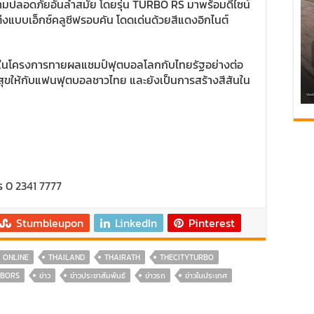
วามปลอดภัยอันล้ำสมัย โดยรุ่น TURBO RS มาพร้อมดีไซน์
ต่งแบบเอ็กซ์คลูซีฟรอบคัน โดดเด่นด้วยสีแดงอิกไนต์
เศษในโครงการทายผลแชมป์ฟุตบอลโลกกับไทยรัฐอย่างต่อ
ามสุขให้กับแฟนฟุตบอลชาวไทย และยังเป็นการสร้างสีสันใน
ทร
0 2341 7777
Stumbleupon
LinkedIn
Pinterest
ONLINE
THAILAND
THAIRATH
THECITYTURBO
RBORS
ข่าว
ข่าวประชาสัมพันธ์
ข่าวรถ
ข่าวในประเทศ